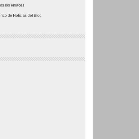
os los enlaces
órico de Noticias del Blog
js' (18.4.0) [64 bits]                                          