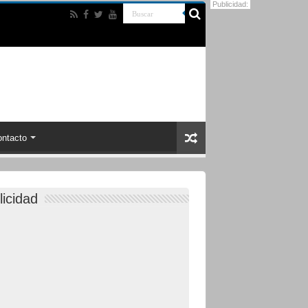
Publicidad:
ntacto
licidad