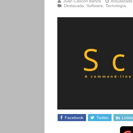
Juan Cascón Baños
Actualizada
Destacada
,
Software
,
Tecnología
Facebook
Twitter
Linke