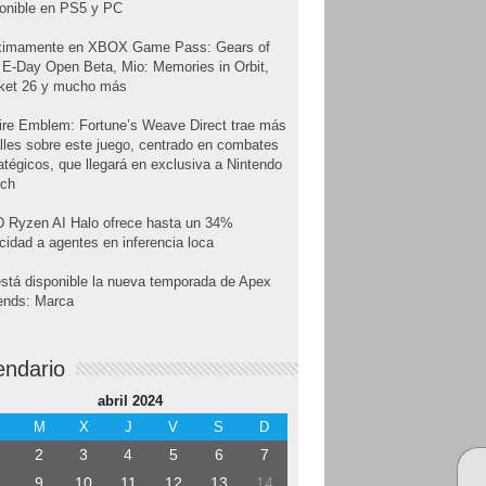
onible en PS5 y PC
ximamente en XBOX Game Pass: Gears of
E-Day Open Beta, Mio: Memories in Orbit,
cket 26 y mucho más
ire Emblem: Fortune’s Weave Direct trae más
lles sobre este juego, centrado en combates
atégicos, que llegará en exclusiva a Nintendo
tch
 Ryzen AI Halo ofrece hasta un 34%
cidad a agentes en inferencia loca
stá disponible la nueva temporada de Apex
ends: Marca
endario
abril 2024
M
X
J
V
S
D
2
3
4
5
6
7
9
10
11
12
13
14