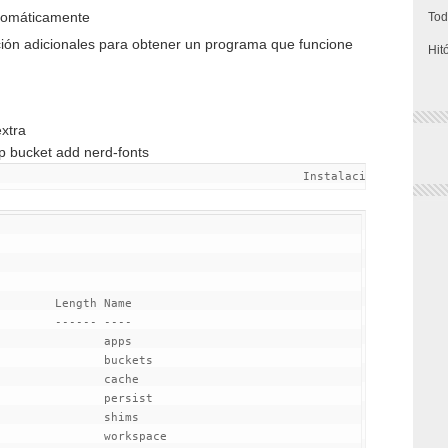
utomáticamente
Tod
ción adicionales para obtener un programa que funcione
Hit
xtra
p bucket add nerd-fonts
                                            
Instalación de 'node
--
--
--
--
--
               apps

               buckets

               cache

               persist

               shims

               workspace