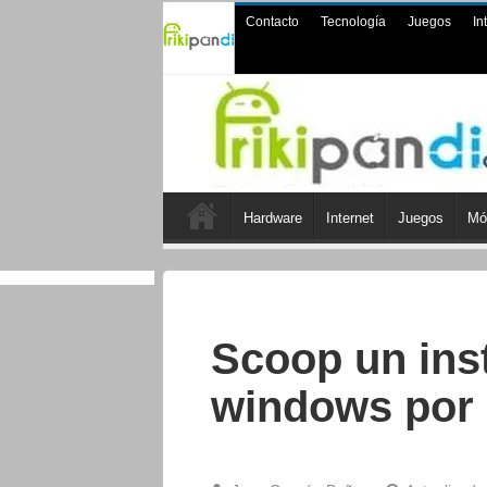
Contacto
Tecnología
Juegos
In
Hardware
Internet
Juegos
Mó
Scoop un ins
windows por 