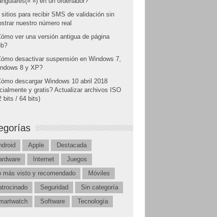
angulares(« ») en un ordenador?
 sitios para recibir SMS de validación sin
strar nuestro número real
ómo ver una versión antigua de página
b?
ómo desactivar suspensión en Windows 7,
ndows 8 y XP?
ómo descargar Windows 10 abril 2018
icialmente y gratis? Actualizar archivos ISO
 bits / 64 bits)
egorías
ndroid
Apple
Destacada
ardware
Internet
Juegos
o más visto y recomendado
Móviles
atrocinado
Seguridad
Sin categoría
martwatch
Software
Tecnología