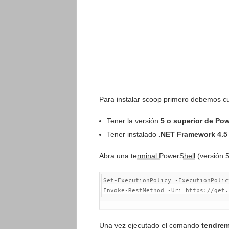
Para instalar scoop primero debemos cum
Tener la versión
5 o superior de Pow
Tener instalado
.NET Framework 4.5 
Abra una
terminal PowerShell
(versión 5
Set-ExecutionPolicy
-
ExecutionPolic
Invoke-RestMethod
-
Uri https:
/
/
get
.
Una vez ejecutado el comando
tendrem