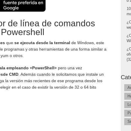
o 
10
mo
or de línea de comandos
¿C
we
 Powershell
¿C
Wi
tes
que
se ejecuta desde la terminal
de Windows, este
n de programas y otras herramientas de una forma similar a
¿C
of
 yum o otros.
(32
tala empleando «PowerShell»
pero una vez
desde CMD
. Además cuando le solicitamos que instale un
Cat
ga la versión más recientes de ese programa desde los
legir en el caso de existir la versión de 32 o 64 bits
A
H
L
P
S