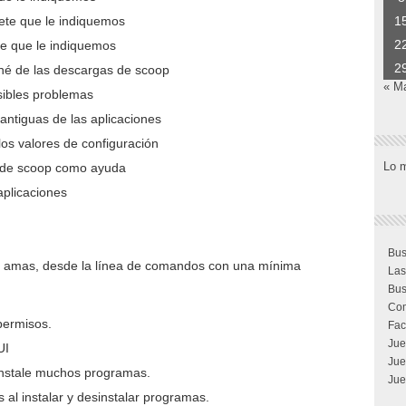
uete que le indiquemos
1
2
te que le indiquemos
2
ché de las descargas de scoop
« M
sibles problemas
antiguas de las aplicaciones
los valores de configuración
Lo 
 de scoop como ayuda
aplicaciones
Bus
y amas, desde la línea de comandos con una mínima
Las
Bus
Com
permisos.
Fac
Jue
UI
Jue
instale muchos programas.
Jue
 al instalar y desinstalar programas.