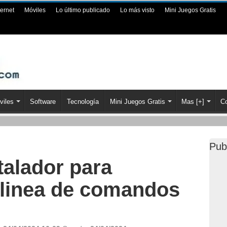
ternet
Móviles
Lo último publicado
Lo más visto
Mini Juegos Gratis
viles
Software
Tecnología
Mini Juegos Gratis
Mas [+]
Co
Pub
talador para
linea de comandos