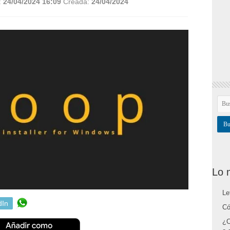
:
24/04/2024 16:09
Creada:
24/04/2024
Lo 
Le
dIn
Có
¿C