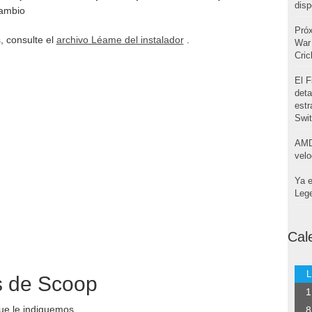
disp
cambio
Pró
, consulte el
archivo Léame del instalador
.
War 
Cri
El F
deta
estr
Swi
AMD
velo
Ya e
Leg
Cal
L
 de Scoop
1
que le indiquemos
8