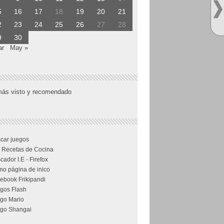
5
16
17
18
19
20
21
2
23
24
25
26
27
28
9
30
ar
May »
más visto y recomendado
car juegos
 Recetas de Cocina
cador I.E - Firefox
o página de inico
ebook Frikipandi
gos Flash
go Mario
go Shangai