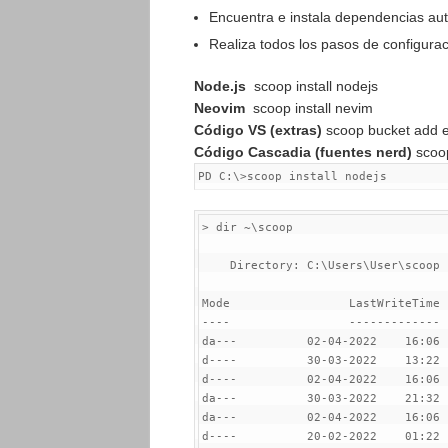
Encuentra e instala dependencias a
Realiza todos los pasos de configura
Node.js
scoop install nodejs
Neovim
scoop install nevim
Código VS (extras)
scoop bucket add e
Código Cascadia (fuentes nerd)
scoo
PD C:\>scoop install
 nodejs        
> 
dir
 ~\scoop

    Directory: C:\Users\User\scoop

--
--
--
--
--
--
--
--
-
da-
--
          02-04-2022    16:06 
d-
--
-
          30-03-2022    13:22 
d-
--
-
          02-04-2022    16:06 
da-
--
          30-03-2022    21:32 
da-
--
          02-04-2022    16:06 
d-
--
-
          20-02-2022    01:22 