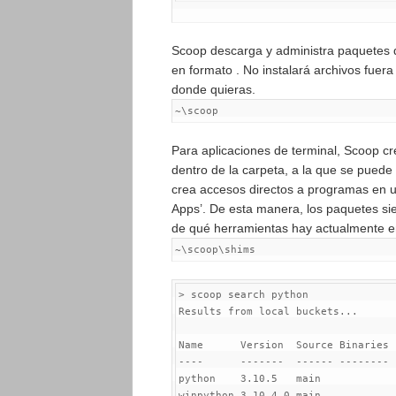
Scoop descarga y administra paquetes d
en formato . No instalará archivos fuer
donde quieras.
~\scoop
Para aplicaciones de terminal, Scoop c
dentro de la carpeta, a la que se puede
crea accesos directos a programas en u
Apps’. De esta manera, los paquetes si
de qué herramientas hay actualmente e
~\scoop\shims
> scoop search python

Results from local buckets...

Name      Version  Source Binaries

----      -------  ------ --------

python    
3.10
.
5
   main

winpython 
3.10
.
4.0
 main
