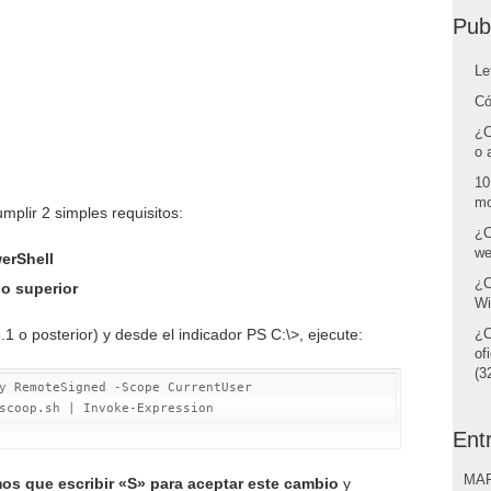
Pub
Le
Có
¿C
o 
10
mo
plir 2 simples requisitos:
¿C
we
erShell
¿C
o superior
Wi
.1 o posterior) y desde el indicador PS C:\>, ejecute:
¿C
of
(32
y RemoteSigned 
-
scoop
.
sh 
|
Invoke-Expression
Ent
MAR
os que escribir «S» para aceptar este cambio
y