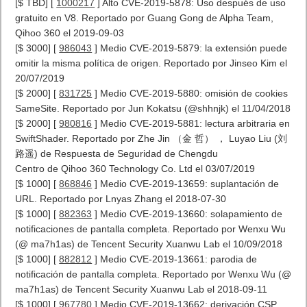
[$ TBD] [
1000217
] Alto CVE-2019-5878: Uso después de uso
gratuito en V8. Reportado por Guang Gong de Alpha Team,
Qihoo 360 el 2019-09-03
[$ 3000] [
986043
] Medio CVE-2019-5879: la extensión puede
omitir la misma política de origen. Reportado por Jinseo Kim el
20/07/2019
[$ 2000] [
831725
] Medio CVE-2019-5880: omisión de cookies
SameSite. Reportado por Jun Kokatsu (@shhnjk) el 11/04/2018
[$ 2000] [
980816
] Medio CVE-2019-5881: lectura arbitraria en
SwiftShader. Reportado por Zhe Jin （金 哲） ， Luyao Liu (刘
路遥) de Respuesta de Seguridad de Chengdu
Centro de Qihoo 360 Technology Co. Ltd el 03/07/2019
[$ 1000] [
868846
] Medio CVE-2019-13659: suplantación de
URL. Reportado por Lnyas Zhang el 2018-07-30
[$ 1000] [
882363
] Medio CVE-2019-13660: solapamiento de
notificaciones de pantalla completa. Reportado por Wenxu Wu
(@ ma7h1as) de Tencent Security Xuanwu Lab el 10/09/2018
[$ 1000] [
882812
] Medio CVE-2019-13661: parodia de
notificación de pantalla completa. Reportado por Wenxu Wu (@
ma7h1as) de Tencent Security Xuanwu Lab el 2018-09-11
[$ 1000] [
967780
] Medio CVE-2019-13662: derivación CSP.