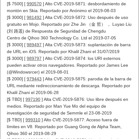
[$ 7500] [
990570
] Alto CVE-2019-5871: desbordamiento de
montón en Skia. Reportado por Anónimo el 2019-08-03
[$ 3000] [
981492
] Alta CVE-2019-5872: Uso después de uso
gratuito en Mojo. Reportado por Zhe Jin （金 哲） ， Luyao Liu
(刘 路遥) de Respuesta de Seguridad de Chengdu
Centro de Qihoo 360 Technology Co. Ltd el 2019-07-05
[$ 3000] [
989497
] Alta CVE-2019-5873: suplantación de barra
de URL en iOS. Reportado por Khalil Zhani el 31/07/2019
[$ 3000] [
989797
] Alto CVE-2019-5874: los URI externos
pueden activar otros navegadores. Reportado por James Lee
(@Windowsrcer) el 2019-08-01
[$ 2000] [
979443
] Alta CVE-2019-5875: parodia de la barra de
URL mediante redireccionamiento de descarga. Reportado por
Khalil Zhani el 2019-06-28
[$ TBD] [
997190
] Alta CVE-2019-5876: Uso libre después en
medios. Reportado por Man Yue Mo del equipo de
investigación de seguridad de Semmle el 23-08-2019
[$ TBD] [
999310
] Alto CVE-2019-5877: Acceso fuera de
límites en V8. Reportado por Guang Gong de Alpha Team,
Qihoo 360 el 2019-08-29