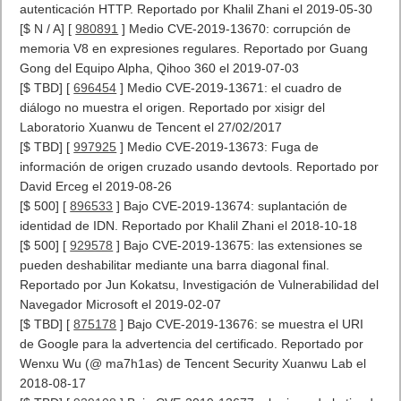
autenticación HTTP. Reportado por Khalil Zhani el 2019-05-30
[$ N / A] [
980891
] Medio CVE-2019-13670: corrupción de
memoria V8 en expresiones regulares. Reportado por Guang
Gong del Equipo Alpha, Qihoo 360 el 2019-07-03
[$ TBD] [
696454
] Medio CVE-2019-13671: el cuadro de
diálogo no muestra el origen. Reportado por xisigr del
Laboratorio Xuanwu de Tencent el 27/02/2017
[$ TBD] [
997925
] Medio CVE-2019-13673: Fuga de
información de origen cruzado usando devtools. Reportado por
David Erceg el 2019-08-26
[$ 500] [
896533
] Bajo CVE-2019-13674: suplantación de
identidad de IDN. Reportado por Khalil Zhani el 2018-10-18
[$ 500] [
929578
] Bajo CVE-2019-13675: las extensiones se
pueden deshabilitar mediante una barra diagonal final.
Reportado por Jun Kokatsu, Investigación de Vulnerabilidad del
Navegador Microsoft el 2019-02-07
[$ TBD] [
875178
] Bajo CVE-2019-13676: se muestra el URI
de Google para la advertencia del certificado. Reportado por
Wenxu Wu (@ ma7h1as) de Tencent Security Xuanwu Lab el
2018-08-17