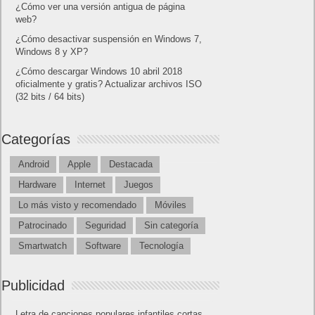
¿Cómo ver una versión antigua de página
web?
¿Cómo desactivar suspensión en Windows 7,
Windows 8 y XP?
¿Cómo descargar Windows 10 abril 2018
oficialmente y gratis? Actualizar archivos ISO
(32 bits / 64 bits)
Categorías
Android
Apple
Destacada
Hardware
Internet
Juegos
Lo más visto y recomendado
Móviles
Patrocinado
Seguridad
Sin categoría
Smartwatch
Software
Tecnología
Publicidad
Letra de canciones populares infantiles cortas