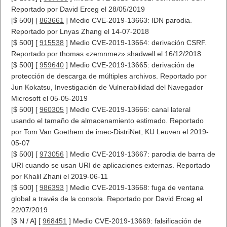
Reportado por David Erceg el 28/05/2019
[$ 500] [
863661
] Medio CVE-2019-13663: IDN parodia.
Reportado por Lnyas Zhang el 14-07-2018
[$ 500] [
915538
] Medio CVE-2019-13664: derivación CSRF.
Reportado por thomas «zemnmez» shadwell el 16/12/2018
[$ 500] [
959640
] Medio CVE-2019-13665: derivación de
protección de descarga de múltiples archivos. Reportado por
Jun Kokatsu, Investigación de Vulnerabilidad del Navegador
Microsoft el 05-05-2019
[$ 500] [
960305
] Medio CVE-2019-13666: canal lateral
usando el tamaño de almacenamiento estimado. Reportado
por Tom Van Goethem de imec-DistriNet, KU Leuven el 2019-
05-07
[$ 500] [
973056
] Medio CVE-2019-13667: parodia de barra de
URI cuando se usan URI de aplicaciones externas. Reportado
por Khalil Zhani el 2019-06-11
[$ 500] [
986393
] Medio CVE-2019-13668: fuga de ventana
global a través de la consola. Reportado por David Erceg el
22/07/2019
[$ N / A] [
968451
] Medio CVE-2019-13669: falsificación de