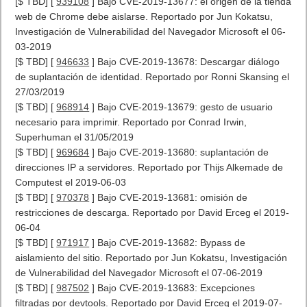
[$ TBD] [
939108
] Bajo CVE-2019-13677: el origen de la tienda
web de Chrome debe aislarse. Reportado por Jun Kokatsu,
Investigación de Vulnerabilidad del Navegador Microsoft el 06-
03-2019
[$ TBD] [
946633
] Bajo CVE-2019-13678: Descargar diálogo
de suplantación de identidad. Reportado por Ronni Skansing el
27/03/2019
[$ TBD] [
968914
] Bajo CVE-2019-13679: gesto de usuario
necesario para imprimir. Reportado por Conrad Irwin,
Superhuman el 31/05/2019
[$ TBD] [
969684
] Bajo CVE-2019-13680: suplantación de
direcciones IP a servidores. Reportado por Thijs Alkemade de
Computest el 2019-06-03
[$ TBD] [
970378
] Bajo CVE-2019-13681: omisión de
restricciones de descarga. Reportado por David Erceg el 2019-
06-04
[$ TBD] [
971917
] Bajo CVE-2019-13682: Bypass de
aislamiento del sitio. Reportado por Jun Kokatsu, Investigación
de Vulnerabilidad del Navegador Microsoft el 07-06-2019
[$ TBD] [
987502
] Bajo CVE-2019-13683: Excepciones
filtradas por devtools. Reportado por David Erceg el 2019-07-