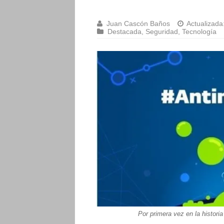
Juan Cascón Baños
Actualizada
Destacada
,
Seguridad
,
Tecnología
Por primera vez en la histor