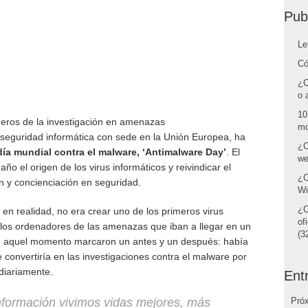
Pub
Le
Có
¿C
o 
10
neros de la investigación en amenazas
mo
n seguridad informática con sede en la Unión Europea, ha
¿C
ía mundial contra el malware, ‘Antimalware Day’
. El
we
ño el origen de los virus informáticos y reivindicar el
¿C
ón y concienciación en seguridad.
Wi
¿C
, en realidad, no era crear uno de los primeros virus
of
er los ordenadores de las amenazas que iban a llegar en un
(32
en aquel momento marcaron un antes y un después: había
 convertiría en las investigaciones contra el malware por
diariamente.
Ent
información vivimos vidas mejores, más
Pró