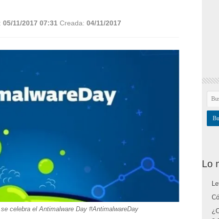
:
05/11/2017 07:31
Creada:
04/11/2017
Lo 
Le
Có
ia se celebra el Antimalware Day #AntimalwareDay
¿C