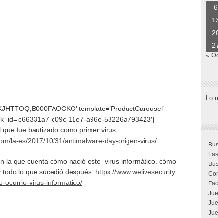
6
1
2
2
« O
Lo 
KJHTTOQ,B000FAOCKO’ template=’ProductCarousel’
 link_id=’c66331a7-c09c-11e7-a96e-53226a793423′]
l que fue bautizado como primer virus
com/la-es/2017/10/31/
antimalware-day-origen-virus/
Bus
Las
en la que cuenta cómo nació este virus informático, cómo
Bus
 y todo lo que sucedió después:
https://www.welivesecurity.
Com
ocurrio-virus-
informatico/
Fac
Jue
Jue
Jue