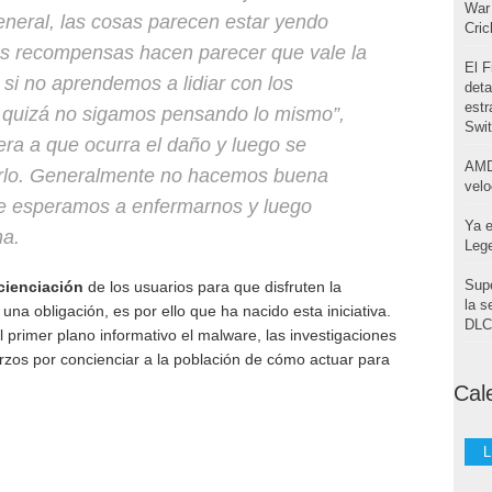
War 
 general, las cosas parecen estar yendo
Cri
las recompensas hacen parecer que vale la
El F
 si no aprendemos a lidiar con los
deta
estr
, quizá no sigamos pensando lo mismo
”,
Swi
ra a que ocurra el daño y luego se
AMD
iarlo. Generalmente no hacemos buena
velo
ue esperamos a enfermarnos y luego
Ya e
na.
Leg
Supe
cienciación
de los usuarios para que disfruten la
la s
a obligación, es por ello que ha nacido esta iniciativa.
DLC 
 primer plano informativo el malware, las investigaciones
erzos por concienciar a la población de cómo actuar para
Cal
L