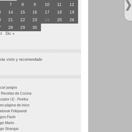
7
8
9
10
11
12
3
14
15
16
17
18
19
0
21
22
23
24
25
26
7
28
29
30
ct
Dic »
más visto y recomendado
car juegos
 Recetas de Cocina
cador I.E - Firefox
o página de inico
ebook Frikipandi
gos Flash
go Mario
go Shangai