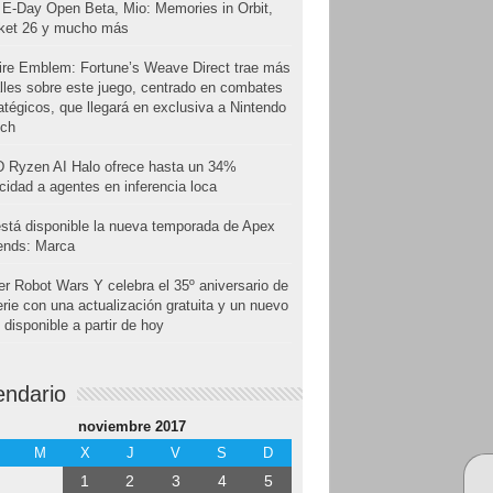
E-Day Open Beta, Mio: Memories in Orbit,
cket 26 y mucho más
ire Emblem: Fortune’s Weave Direct trae más
lles sobre este juego, centrado en combates
atégicos, que llegará en exclusiva a Nintendo
tch
 Ryzen AI Halo ofrece hasta un 34%
cidad a agentes en inferencia loca
stá disponible la nueva temporada de Apex
ends: Marca
r Robot Wars Y celebra el 35º aniversario de
erie con una actualización gratuita y un nuevo
disponible a partir de hoy
endario
noviembre 2017
M
X
J
V
S
D
1
2
3
4
5