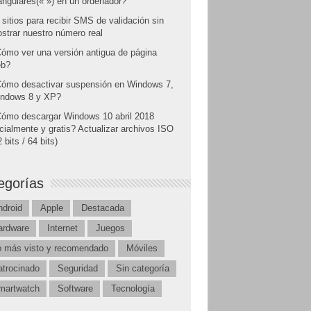
angulares(« ») en un ordenador?
 sitios para recibir SMS de validación sin
strar nuestro número real
ómo ver una versión antigua de página
b?
ómo desactivar suspensión en Windows 7,
ndows 8 y XP?
ómo descargar Windows 10 abril 2018
icialmente y gratis? Actualizar archivos ISO
 bits / 64 bits)
egorías
ndroid
Apple
Destacada
ardware
Internet
Juegos
o más visto y recomendado
Móviles
atrocinado
Seguridad
Sin categoría
martwatch
Software
Tecnología