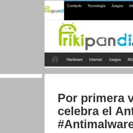
Contacto
Tecnología
Juegos
In
Hardware
Internet
Juegos
Mó
Por primera v
celebra el A
#Antimalwar