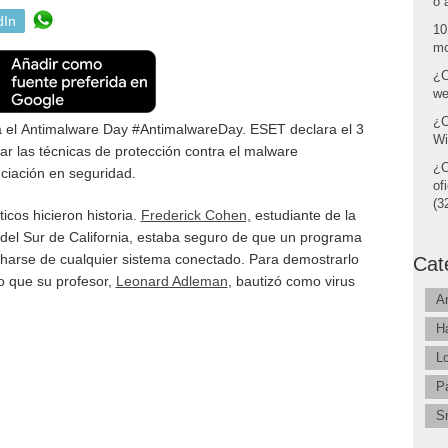
o 
dIn
10
mo
¿C
we
¿C
ra el Antimalware Day #AntimalwareDay. ESET declara el 3
Wi
ar las técnicas de protección contra el malware
¿C
nciación en seguridad.
of
(32
icos hicieron historia.
Frederick Cohen,
estudiante de la
 del Sur de California, estaba seguro de que un programa
harse de cualquier sistema conectado. Para demostrarlo
Cat
o que su profesor,
Leonard Adleman
, bautizó como virus
A
H
L
P
S