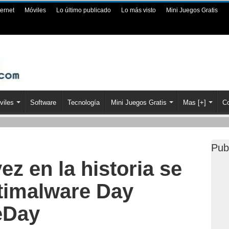
ternet
Móviles
Lo último publicado
Lo más visto
Mini Juegos Gratis
viles
Software
Tecnología
Mini Juegos Gratis
Mas [+]
Co
Pub
ez en la historia se
ntimalware Day
eDay