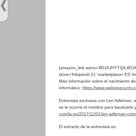
[amazon_link asins=’B01KJHTTQ4,B01
store=’frikipandi-21′ marketplace=’ES’
Más información sobre el nacimiento de
informático:
https://www.welivesecurity.
Entrevista exclusiva con Len Adleman, 
se le ocurrió el nombre para bautizarlo
com/la-es/2017/11/01/len-
adleman-como-
El extracto de la entrevista es: