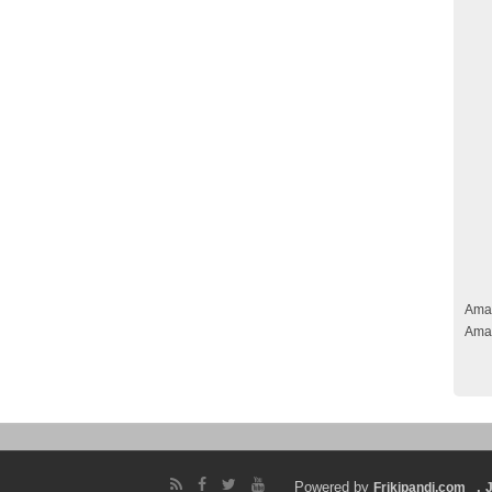
Ama
Ama
Powered by
.
Frikipandi.com