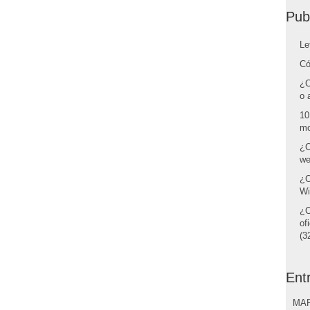
Pub
Le
Có
¿C
o 
10
mo
¿C
we
¿C
Wi
¿C
of
(32
Ent
MAR