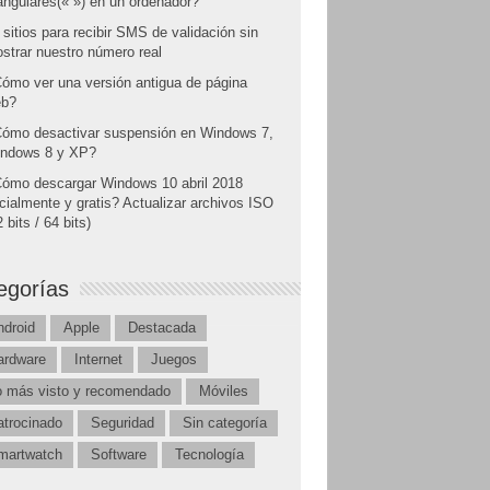
angulares(« ») en un ordenador?
 sitios para recibir SMS de validación sin
strar nuestro número real
ómo ver una versión antigua de página
b?
ómo desactivar suspensión en Windows 7,
ndows 8 y XP?
ómo descargar Windows 10 abril 2018
icialmente y gratis? Actualizar archivos ISO
 bits / 64 bits)
egorías
ndroid
Apple
Destacada
ardware
Internet
Juegos
o más visto y recomendado
Móviles
atrocinado
Seguridad
Sin categoría
martwatch
Software
Tecnología