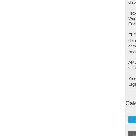
disp
Pró
War 
Cri
El F
deta
estr
Swi
AMD
velo
Ya e
Leg
Cal
L
6