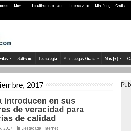
ternet
Móviles
Lo último publicado
Lo más visto
Mini Juegos Gratis
viles
Software
Tecnología
Mini Juegos Gratis
Mas [+]
Co
iembre, 2017
Pub
 introducen en sus
res de veracidad para
cias de calidad
e, 2017
Destacada
,
Internet