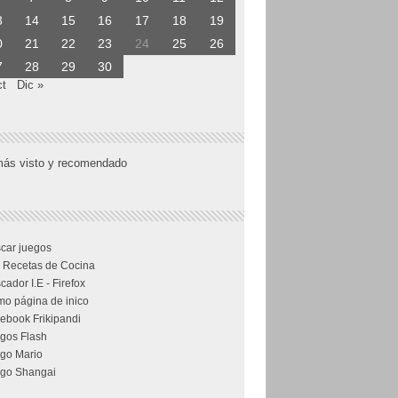
3
14
15
16
17
18
19
0
21
22
23
24
25
26
7
28
29
30
ct
Dic »
más visto y recomendado
car juegos
 Recetas de Cocina
cador I.E - Firefox
o página de inico
ebook Frikipandi
gos Flash
go Mario
go Shangai