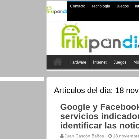
Contacto
Tecnología
Juegos
In
Hardware
Internet
Juegos
Mó
Artículos del día:
18 nov
Google y Facebook
servicios indicado
identificar las noti
Juan Cascón Baños
18 noviembr