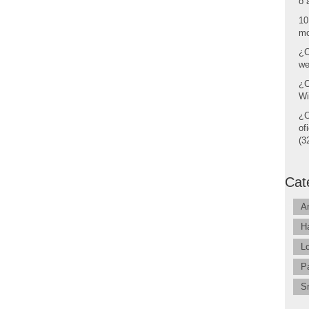
o 
10
mo
¿C
we
¿C
Wi
¿C
of
(32
Cat
A
H
L
P
S