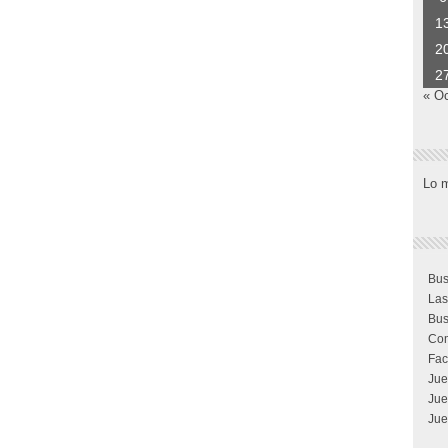
1
2
2
« O
Lo 
Bus
Las
Bus
Com
Fac
Jue
Jue
Jue