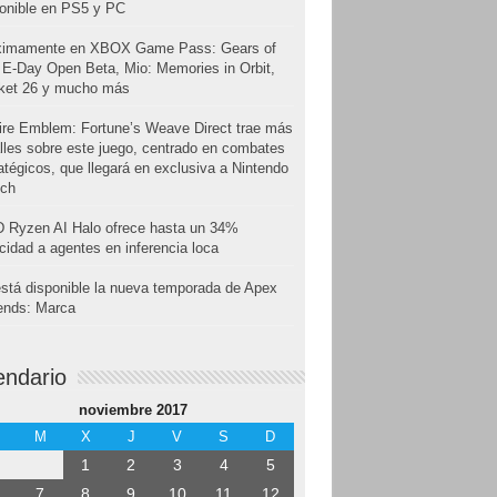
onible en PS5 y PC
ximamente en XBOX Game Pass: Gears of
E-Day Open Beta, Mio: Memories in Orbit,
cket 26 y mucho más
ire Emblem: Fortune’s Weave Direct trae más
lles sobre este juego, centrado en combates
atégicos, que llegará en exclusiva a Nintendo
tch
 Ryzen AI Halo ofrece hasta un 34%
cidad a agentes en inferencia loca
stá disponible la nueva temporada de Apex
ends: Marca
endario
noviembre 2017
M
X
J
V
S
D
1
2
3
4
5
7
8
9
10
11
12