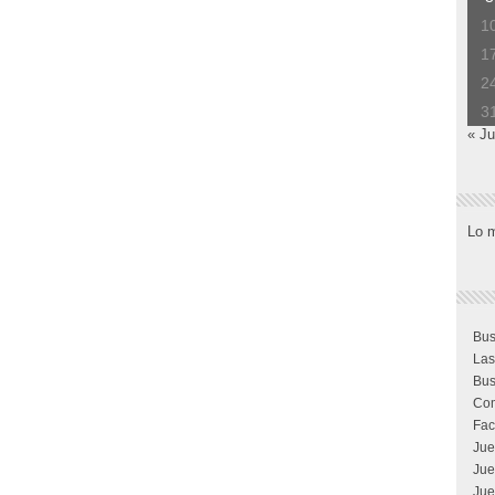
1
1
2
3
« Ju
Lo 
Bus
Las
Bus
Com
Fac
Jue
Jue
Jue