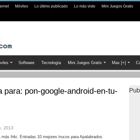
ternet
Móviles
Lo último publicado
Lo más visto
Mini Juegos Gratis
viles
Software
Tecnología
Mini Juegos Gratis
Mas [+]
Co
a para:
pon-google-android-en-tu-
Pub
e, 2013
a más friki. Entradas 10 mejores trucos para Apalabrados.