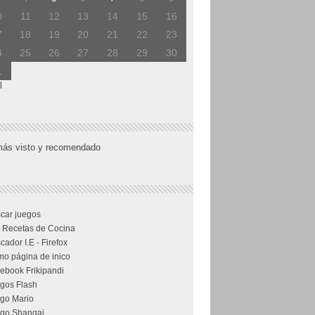
0
11
12
13
14
15
16
7
18
19
20
21
22
23
4
25
26
27
28
29
30
1
l
más visto y recomendado
car juegos
 Recetas de Cocina
cador I.E - Firefox
o página de inico
ebook Frikipandi
gos Flash
go Mario
go Shangai