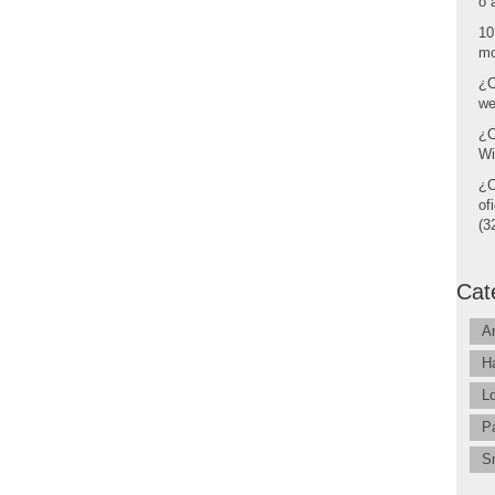
o 
10
mo
¿C
we
¿C
Wi
¿C
of
(32
Cat
A
H
L
P
S