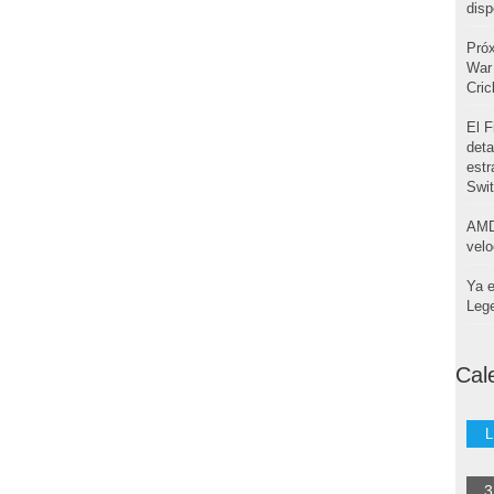
disp
Pró
War 
Cri
El F
deta
estr
Swi
AMD
velo
Ya e
Leg
Cal
L
3