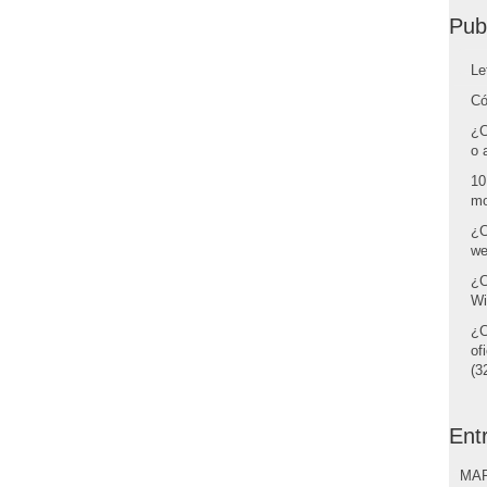
Pub
Le
Có
¿C
o 
10
mo
¿C
we
¿C
Wi
¿C
of
(32
Ent
MAR