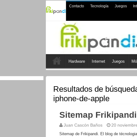
Contacto
Tecnología
Juegos
In
Hardware
Internet
Juegos
Mó
Resultados de búsqued
iphone-de-apple
Sitemap Frikipandi
Juan Cascón Baños
20 noviembr
Sitemap de Frikipandi. El blog de técnologi