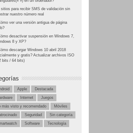
angulares(« ») en un ordenador?
 sitios para recibir SMS de validación sin
strar nuestro número real
ómo ver una versión antigua de página
b?
ómo desactivar suspensión en Windows 7,
ndows 8 y XP?
ómo descargar Windows 10 abril 2018
icialmente y gratis? Actualizar archivos ISO
 bits / 64 bits)
egorías
ndroid
Apple
Destacada
ardware
Internet
Juegos
o más visto y recomendado
Móviles
atrocinado
Seguridad
Sin categoría
martwatch
Software
Tecnología