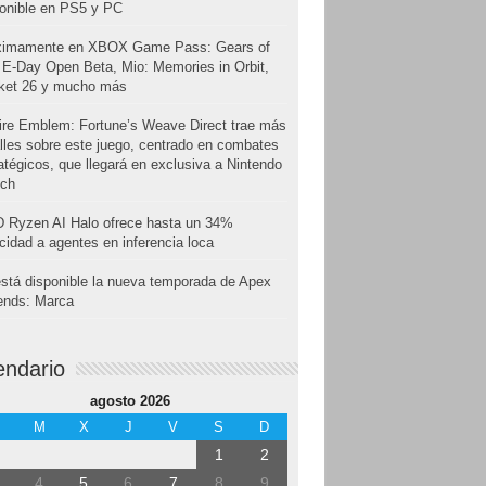
onible en PS5 y PC
ximamente en XBOX Game Pass: Gears of
E-Day Open Beta, Mio: Memories in Orbit,
cket 26 y mucho más
ire Emblem: Fortune’s Weave Direct trae más
lles sobre este juego, centrado en combates
atégicos, que llegará en exclusiva a Nintendo
tch
 Ryzen AI Halo ofrece hasta un 34%
cidad a agentes en inferencia loca
stá disponible la nueva temporada de Apex
ends: Marca
endario
agosto 2026
M
X
J
V
S
D
1
2
4
5
6
7
8
9