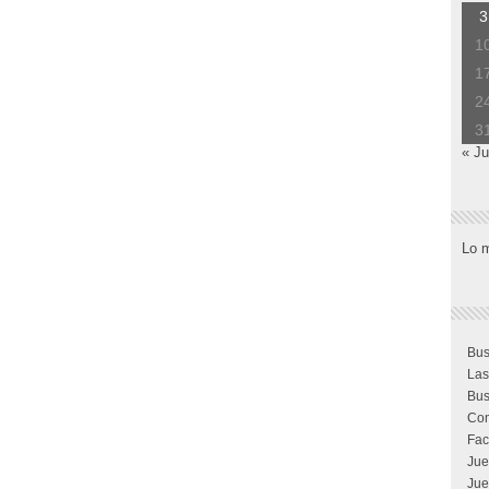
3
1
1
2
3
« Ju
Lo 
Bus
Las
Bus
Com
Fac
Jue
Jue