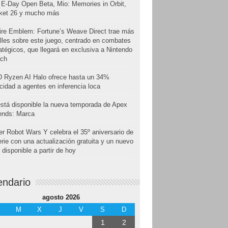
E-Day Open Beta, Mio: Memories in Orbit,
cket 26 y mucho más
ire Emblem: Fortune’s Weave Direct trae más
lles sobre este juego, centrado en combates
atégicos, que llegará en exclusiva a Nintendo
tch
 Ryzen AI Halo ofrece hasta un 34%
cidad a agentes en inferencia loca
stá disponible la nueva temporada de Apex
ends: Marca
r Robot Wars Y celebra el 35º aniversario de
erie con una actualización gratuita y un nuevo
disponible a partir de hoy
endario
agosto 2026
M
X
J
V
S
D
1
2