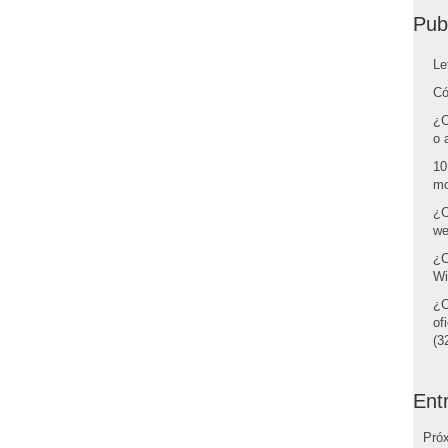
Pub
Le
Có
¿C
o 
10
mo
¿C
we
¿C
Wi
¿C
of
(32
Ent
Pró