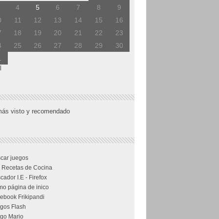
4
5
6
7
8
9
0
11
12
13
14
15
16
7
18
19
20
21
22
23
4
25
26
27
28
29
30
1
l
más visto y recomendado
car juegos
 Recetas de Cocina
cador I.E - Firefox
o página de inico
ebook Frikipandi
gos Flash
go Mario