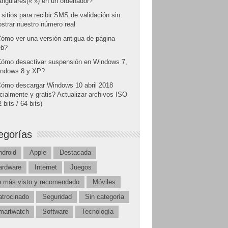
angulares(« ») en un ordenador?
 sitios para recibir SMS de validación sin
strar nuestro número real
ómo ver una versión antigua de página
b?
ómo desactivar suspensión en Windows 7,
ndows 8 y XP?
ómo descargar Windows 10 abril 2018
icialmente y gratis? Actualizar archivos ISO
 bits / 64 bits)
egorías
ndroid
Apple
Destacada
ardware
Internet
Juegos
o más visto y recomendado
Móviles
atrocinado
Seguridad
Sin categoría
martwatch
Software
Tecnología