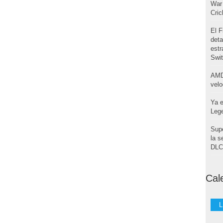
War 
Cri
El F
deta
estr
Swi
AMD
velo
Ya e
Leg
Supe
la s
DLC 
Cal
L