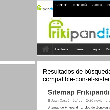
Contacto
Tecnología
Juegos
In
Hardware
Internet
Juegos
Mó
Resultados de búsqued
compatible-con-el-siste
Sitemap Frikipandi
Juan Cascón Baños
20 noviembr
Sitemap de Frikipandi. El blog de técnologi