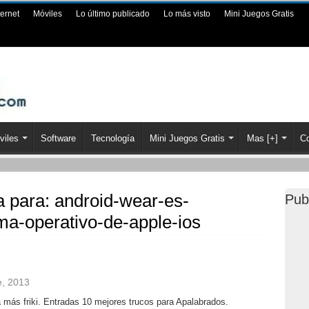
ternet
Móviles
Lo último publicado
Lo más visto
Mini Juegos Gratis
viles
Software
Tecnología
Mini Juegos Gratis
Mas [+]
Co
a para:
android-wear-es-
Pub
ma-operativo-de-apple-ios
e, 2013
a más friki. Entradas 10 mejores trucos para Apalabrados.