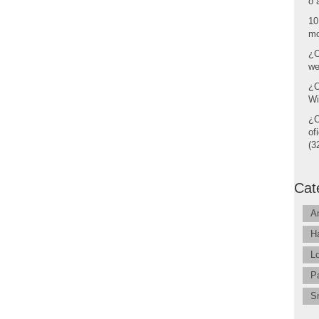
o 
10
mo
¿C
we
¿C
Wi
¿C
of
(32
Cat
A
H
L
P
S