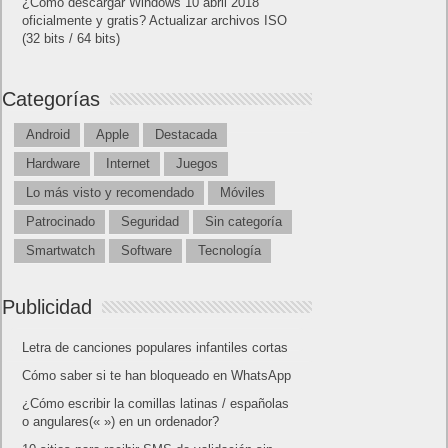
¿Cómo descargar Windows 10 abril 2018
oficialmente y gratis? Actualizar archivos ISO
(32 bits / 64 bits)
Categorías
Android
Apple
Destacada
Hardware
Internet
Juegos
Lo más visto y recomendado
Móviles
Patrocinado
Seguridad
Sin categoría
Smartwatch
Software
Tecnología
Publicidad
Letra de canciones populares infantiles cortas
Cómo saber si te han bloqueado en WhatsApp
¿Cómo escribir la comillas latinas / españolas
o angulares(« ») en un ordenador?