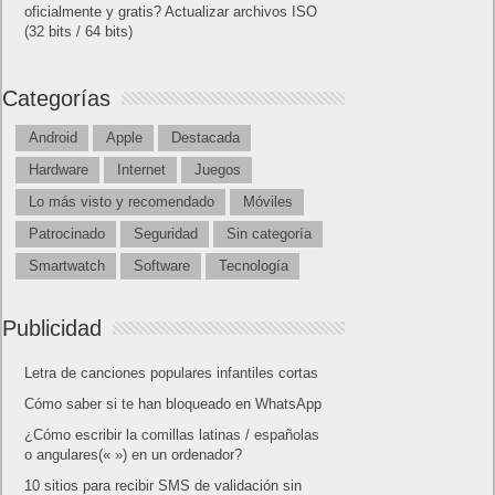
oficialmente y gratis? Actualizar archivos ISO
(32 bits / 64 bits)
Categorías
Android
Apple
Destacada
Hardware
Internet
Juegos
Lo más visto y recomendado
Móviles
Patrocinado
Seguridad
Sin categoría
Smartwatch
Software
Tecnología
Publicidad
Letra de canciones populares infantiles cortas
Cómo saber si te han bloqueado en WhatsApp
¿Cómo escribir la comillas latinas / españolas
o angulares(« ») en un ordenador?
10 sitios para recibir SMS de validación sin