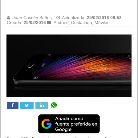
Juan Cascón Baños
Actualizada:
25/02/2016 09:53
Creada:
25/02/2016
Android
,
Destacada
,
Móviles