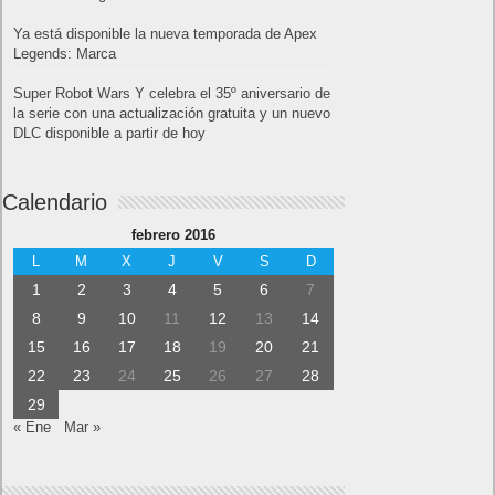
Ya está disponible la nueva temporada de Apex
Legends: Marca
Super Robot Wars Y celebra el 35º aniversario de
la serie con una actualización gratuita y un nuevo
DLC disponible a partir de hoy
Calendario
febrero 2016
L
M
X
J
V
S
D
1
2
3
4
5
6
7
8
9
10
11
12
13
14
15
16
17
18
19
20
21
22
23
24
25
26
27
28
29
« Ene
Mar »