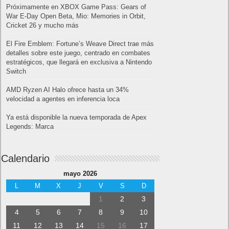
Próximamente en XBOX Game Pass: Gears of
War E-Day Open Beta, Mio: Memories in Orbit,
Cricket 26 y mucho más
El Fire Emblem: Fortune’s Weave Direct trae más
detalles sobre este juego, centrado en combates
estratégicos, que llegará en exclusiva a Nintendo
Switch
AMD Ryzen AI Halo ofrece hasta un 34%
velocidad a agentes en inferencia loca
Ya está disponible la nueva temporada de Apex
Legends: Marca
Calendario
mayo 2026
L
M
X
J
V
S
D
1
2
3
4
5
6
7
8
9
10
11
12
13
14
15
16
17