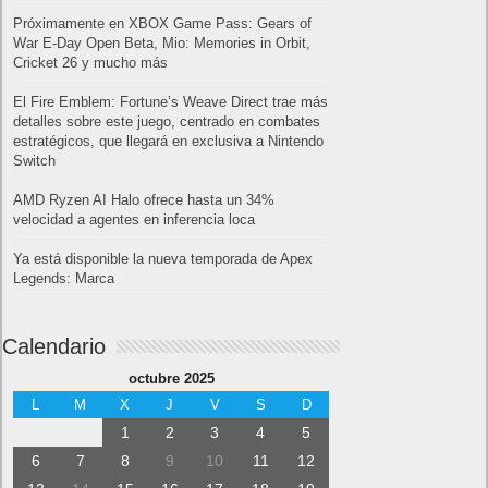
Próximamente en XBOX Game Pass: Gears of
War E-Day Open Beta, Mio: Memories in Orbit,
Cricket 26 y mucho más
El Fire Emblem: Fortune’s Weave Direct trae más
detalles sobre este juego, centrado en combates
estratégicos, que llegará en exclusiva a Nintendo
Switch
AMD Ryzen AI Halo ofrece hasta un 34%
velocidad a agentes en inferencia loca
Ya está disponible la nueva temporada de Apex
Legends: Marca
Calendario
octubre 2025
L
M
X
J
V
S
D
1
2
3
4
5
6
7
8
9
10
11
12