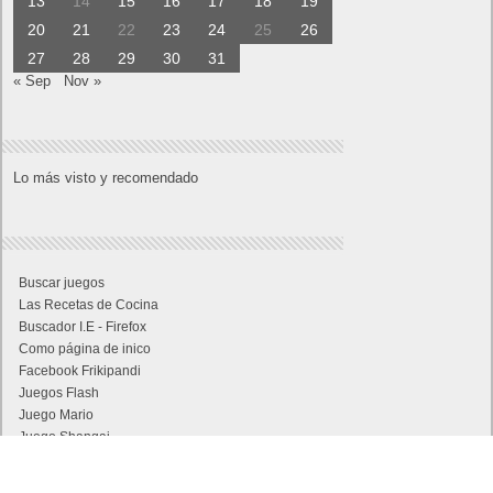
13
14
15
16
17
18
19
20
21
22
23
24
25
26
27
28
29
30
31
« Sep
Nov »
Lo más visto y recomendado
Buscar juegos
Las Recetas de Cocina
Buscador I.E - Firefox
Como página de inico
Facebook Frikipandi
Juegos Flash
Juego Mario
Juego Shangai
Todos los enlaces