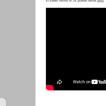
El tráiler World of 2K puede verse
aquí