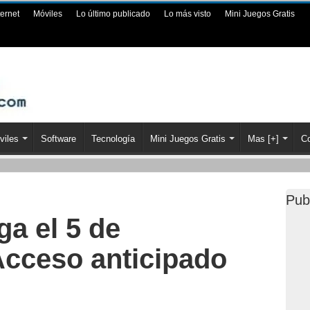
ternet
Móviles
Lo último publicado
Lo más visto
Mini Juegos Gratis
viles
Software
Tecnología
Mini Juegos Gratis
Mas [+]
Co
Pub
a el 5 de
Acceso anticipado