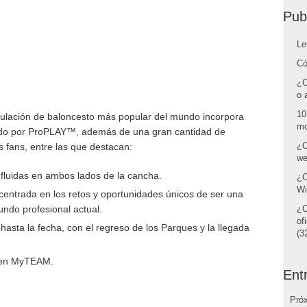
Pub
Le
Có
¿C
o 
10
mulación de baloncesto más popular del mundo incorpora
mo
do por ProPLAY™, además de una gran cantidad de
¿C
 fans, entre las que destacan:
we
 fluidas en ambos lados de la cancha.
¿C
Wi
entrada en los retos y oportunidades únicos de ser una
ndo profesional actual.
¿C
of
asta la fecha, con el regreso de los Parques y la llegada
(32
A en MyTEAM.
Ent
Pró