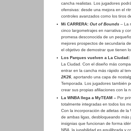
cancha realistas. Los jugadores podr
ofensivas: desde una mejora en el ritmo
controles avanzados como los tiros d
Mi CARRERA:
Out of Bounds
– La n
cinco largometrajes en narrativa y c
promesa desconocida de un pequeño p
mejores prospectos de secundaria del 
el objetivo de demostrar que tienen lo
Los Parques vuelven a La Ciudad:
La Ciudad. Con el diseño más compact
entrar en la cancha más rápido al te
2K26
, aportando una capa de nostalg
Temporada. Los jugadores también p
crear sus propias afiliaciones con la
La WNBA llega a MyTEAM –
Por pri
totalmente integradas en todos los 
Con la incorporación de atletas de l
de ambas ligas, desbloqueando más po
insignias que funcionan de forma idén
NBA, la jugabilidad es equilibrada y 