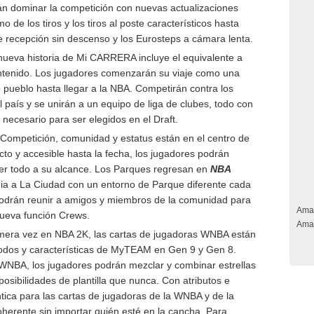
án dominar la competición con nuevas actualizaciones
 de los tiros y los tiros al poste característicos hasta
e recepción sin descenso y los Eurosteps a cámara lenta.
ueva historia de Mi CARRERA incluye el equivalente a
ontenido. Los jugadores comenzarán su viaje como una
ueblo hasta llegar a la NBA. Competirán contra los
país y se unirán a un equipo de liga de clubes, todo con
 necesario para ser elegidos en el Draft.
Competición, comunidad y estatus están en el centro de
o y accesible hasta la fecha, los jugadores podrán
ner todo a su alcance. Los Parques regresan en
NBA
ia a La Ciudad con un entorno de Parque diferente cada
odrán reunir a amigos y miembros de la comunidad para
Ama
 nueva función Crews.
Ama
mera vez en NBA 2K, las cartas de jugadoras WNBA están
modos y características de MyTEAM en Gen 9 y Gen 8.
a WNBA, los jugadores podrán mezclar y combinar estrellas
sibilidades de plantilla que nunca. Con atributos e
tica para las cartas de jugadoras de la WNBA y de la
coherente sin importar quién esté en la cancha. Para