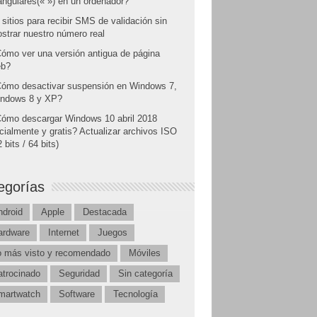
angulares(« ») en un ordenador?
 sitios para recibir SMS de validación sin
strar nuestro número real
ómo ver una versión antigua de página
b?
ómo desactivar suspensión en Windows 7,
ndows 8 y XP?
ómo descargar Windows 10 abril 2018
icialmente y gratis? Actualizar archivos ISO
 bits / 64 bits)
egorías
ndroid
Apple
Destacada
ardware
Internet
Juegos
o más visto y recomendado
Móviles
atrocinado
Seguridad
Sin categoría
martwatch
Software
Tecnología