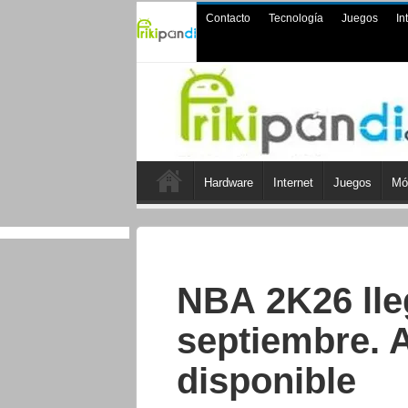
Contacto
Tecnología
Juegos
In
Hardware
Internet
Juegos
Mó
NBA 2K26 lleg
septiembre. 
disponible