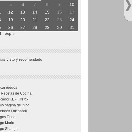
5
6
7
8
9
10
1
12
13
14
15
16
17
8
19
20
21
22
23
24
5
26
27
28
29
30
31
l
Sep »
más visto y recomendado
car juegos
 Recetas de Cocina
cador I.E - Firefox
o página de inico
ebook Frikipandi
gos Flash
go Mario
go Shangai