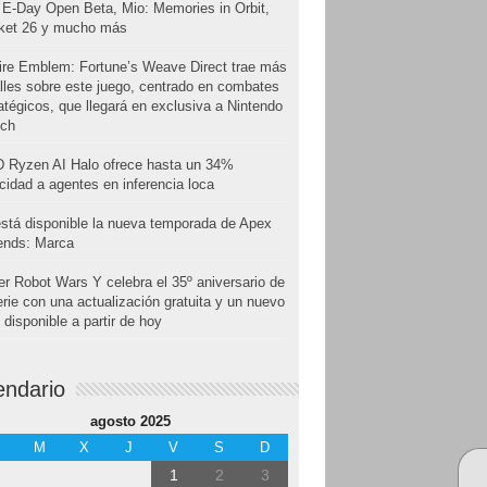
E-Day Open Beta, Mio: Memories in Orbit,
cket 26 y mucho más
ire Emblem: Fortune’s Weave Direct trae más
lles sobre este juego, centrado en combates
atégicos, que llegará en exclusiva a Nintendo
tch
 Ryzen AI Halo ofrece hasta un 34%
cidad a agentes en inferencia loca
stá disponible la nueva temporada de Apex
ends: Marca
r Robot Wars Y celebra el 35º aniversario de
erie con una actualización gratuita y un nuevo
disponible a partir de hoy
endario
agosto 2025
M
X
J
V
S
D
1
2
3