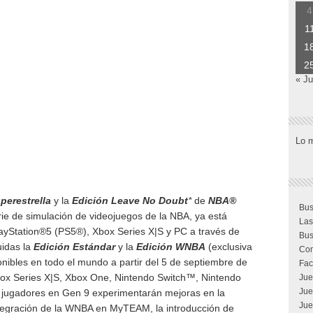
4
1
1
2
« Ju
Lo 
perestrella
y la
Edición Leave No Doubt
*
de
NBA
®
Bus
erie de simulación de videojuegos de la
NBA
, ya está
Las
layStation®5 (PS5®), Xbox Series X|S y PC a través de
Bus
uidas la
Edición Estándar
y la
Edición WNBA
(exclusiva
Com
ibles en todo el mundo a partir del 5 de septiembre de
Fac
ox Series X|S, Xbox One, Nintendo Switch™, Nintendo
Jue
Jue
 jugadores en Gen 9 experimentarán mejoras en la
Jue
integración de la WNBA en MyTEAM, la introducción de