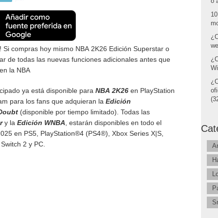
o 
10
mo
¿C
we
le! Si compras hoy mismo
NBA
2K26 Edición Superstar o
ar de todas las nuevas funciones adicionales antes que
¿C
Wi
 en la
NBA
¿C
cipado ya está disponible para
NBA
2K26
en PlayStation
of
(32
am para los fans que adquieran la
Edición
 Doubt
(disponible por tiempo limitado). Todas las
ar
y la
Edición
WNBA
, estarán disponibles en todo el
Cat
2025 en PS5, PlayStation®4 (PS4®), Xbox Series X|S,
Switch 2 y PC.
A
H
L
P
S