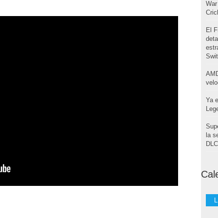
War 
Cri
El F
deta
estr
Swi
AMD
velo
Ya e
Leg
Supe
la s
DLC 
Cal
L