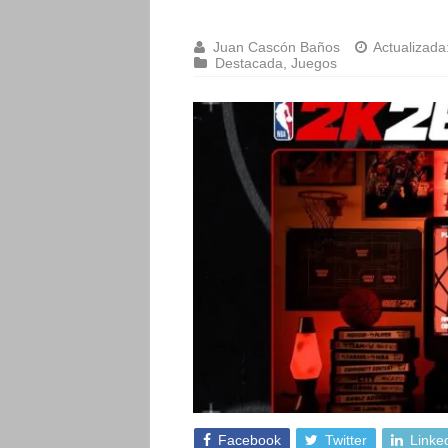
Juan Cascón Baños
Actualizada
Destacada
,
Juegos
Facebook
Twitter
Linke