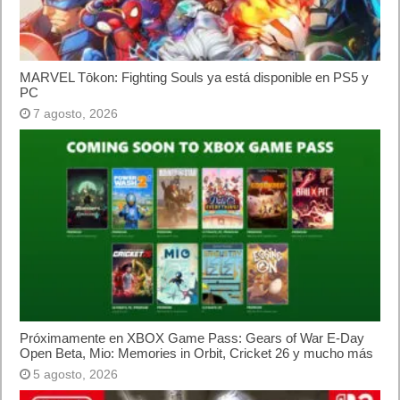
Lo más visto
Letra de canciones populares infantiles cortas
Cómo saber si te han bloqueado en WhatsApp
¿Cómo escribir la comillas latinas / españolas
o angulares(« ») en un ordenador?
10 sitios para recibir SMS de validación sin
mostrar nuestro número real
¿Cómo ver una versión antigua de página
web?
¿Cómo desactivar suspensión en Windows 7,
Windows 8 y XP?