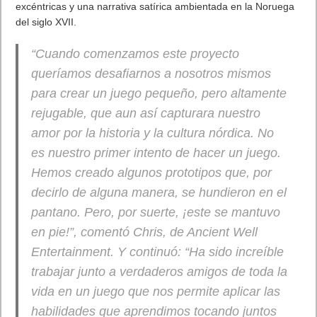
Si bien todos los modelos de los auriculares para juegos con
cable Turtle Beach
Airlite Fit
son compatibles con Nintendo
Switch 2 y los sistemas Nintendo Switch anteriores, este nuevo
modelo de
Airlite Fit
viene en un packaging con licencia oficial
para Nintendo Switch 2 y muestra la insignia oficial de Nintendo
Switch 2 en la diadema de los auriculares y añade, además,
una nueva combinación de colores Negro Carbón.
Disfruta de un nivel superior de juego y comodidad con los
nuevos auriculares para juegos con cable
Turtle Beach Airlite
Fit
para las consolas Nintendo Switch 2 y Nintendo Switch. Con
licencia oficial y diseñado internamente por expertos, estos
auriculares ofrecen un audio finamente ajustado a través de
altavoces de 40 mm de alta calidad, lo que brinda una
experiencia inmersiva tanto para jugadores casuales como
competitivos. Las almohadillas elevadas de punto de jersey
sobre la oreja ofrecen una comodidad excepcional, lo que
permite a los jugadores escuchar cada agudo y bajo profundo
mientras bloquean eficazmente el ruido externo. El elegante
micrófono con cancelación de ruido garantiza que el chat de
voz se escuche claramente y se puede voltear hacia arriba