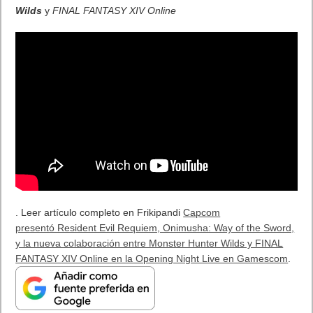
¿Cómo descargar Windows 10 abril 2018
oficialmente y gratis? Actualizar archivos ISO
(32 bits / 64 bits)
Categorías
Android
Apple
Destacada
Hardware
Internet
Juegos
Lo más visto y recomendado
Móviles
Patrocinado
Seguridad
Sin categoría
Smartwatch
Software
Tecnología
Publicidad
Letra de canciones populares infantiles cortas
Cómo saber si te han bloqueado en WhatsApp
¿Cómo escribir la comillas latinas / españolas
o angulares(« ») en un ordenador?
10 sitios para recibir SMS de validación sin
mostrar nuestro número real