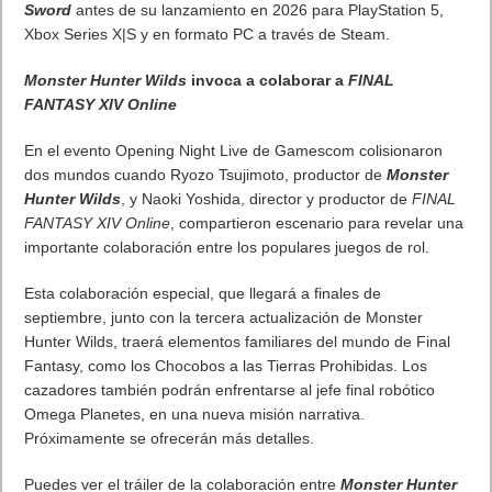
Lo más visto
Letra de canciones populares infantiles cortas
Cómo saber si te han bloqueado en WhatsApp
¿Cómo escribir la comillas latinas / españolas
o angulares(« ») en un ordenador?
10 sitios para recibir SMS de validación sin
mostrar nuestro número real
¿Cómo ver una versión antigua de página
web?
¿Cómo desactivar suspensión en Windows 7,
Windows 8 y XP?