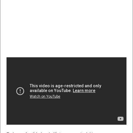
Próximamente en XBOX Game Pass: Gears of War E-Day Open
Beta, Mio: Memories in Orbit, Cricket 26 y mucho más
5 agosto, 2026
El Fire Emblem: Fortune’s Weave Direct trae más detalles sobre
este juego, centrado en combates estratégicos, que llegará en
exclusiva a Nintendo Switch
5 agosto, 2026
Publicidad