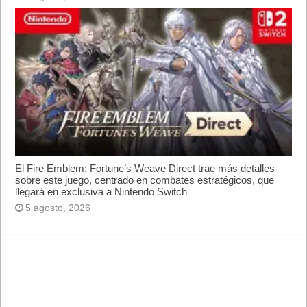
Buscador I.E - Firefox
Como página de inico
Facebook Frikipandi
Juegos Flash
Juego Mario
Juego Shangai
Todos los enlaces
Hitórico de Noticias del Blog