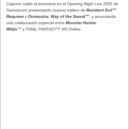
iniciativa de Xbox diseñada para preparar más juegos para
jugar en su dispositivo portátil compatible. En el lanzamiento,
los jugadores podrán ver la compatibilidad portátil directamente
en su biblioteca de juegos buscando las insignias «Optimizado
para dispositivos portátiles» o «Mayormente compatible». Al
trabajar con estudios de juegos para probar, optimizar y
verificar la compatibilidad de miles de juegos portátiles, los
jugadores pueden saltar a los juegos sin tener que modificar la
configuración o solo requerir ajustes menores. Los juegos
también contarán con un indicador de ajuste de rendimiento de
Windows para reflejar el rendimiento esperado en su
dispositivo compatible.
Xbox continúa creando nuevas características y opciones para
elevar la experiencia portátil.
Hoy, nos complace presentar
las siguientes características para las computadoras de
mano ROG Xbox Ally: