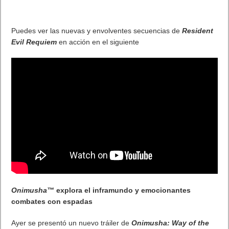
gatillos de modo dual.
Para obtener más información sobre las portátiles ROG Xbox
Ally, consulta la publicación de Xbox Wire
aquí
.
. Leer artículo completo en Frikipandi
Xbox anuncia la fecha de
lanzamiento de las portátiles ROG Xbox Ally en la gamescom
.
Previo
Into the Infinite 2025 en la gamescom: todas las novedades y juegos
presentados por Level Infinite
Siguiente
Capcom presentó Resident Evil Requiem, Onimusha: Way of the
Sword, y la nueva colaboración entre Monster Hunter Wilds y FINAL
FANTASY XIV Online en la Opening Night Live en Gamescom
Artículos relacionados