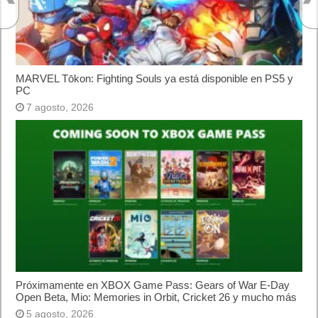
velocidad a agentes en inferencia loca
Ya está disponible la nueva temporada de Apex
Legends: Marca
Calendario
agosto 2025
L
M
X
J
V
S
D
1
2
3
4
5
6
7
8
9
10
11
12
13
14
15
16
17
18
19
20
21
22
23
24
25
26
27
28
29
30
31
« Jul
Sep »
Lo más visto y recomendado
Buscar juegos
Las Recetas de Cocina