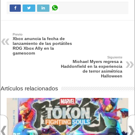
¿Cómo ver una versión antigua de página
web?
¿Cómo desactivar suspensión en Windows 7,
Windows 8 y XP?
¿Cómo descargar Windows 10 abril 2018
oficialmente y gratis? Actualizar archivos ISO
(32 bits / 64 bits)
Entradas recientes
MARVEL Tōkon: Fighting Souls ya está
disponible en PS5 y PC
Próximamente en XBOX Game Pass: Gears of
War E-Day Open Beta, Mio: Memories in Orbit,
Cricket 26 y mucho más
El Fire Emblem: Fortune’s Weave Direct trae más
detalles sobre este juego, centrado en combates
estratégicos, que llegará en exclusiva a Nintendo
Switch
AMD Ryzen AI Halo ofrece hasta un 34%