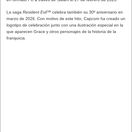
Nuevas características impulsadas por IA a partir de
principios del próximo año en ROG
Xbox Ally X
que mejoran
el juego, que incluyen:
Súper resolución automática (Auto SR):
una función a
nivel de sistema que utiliza la potencia de la NPU para
mejorar los juegos que se ejecutan a resoluciones más
bajas, lo que ofrece imágenes de alta resolución y
velocidades de fotogramas fluidas en una amplia gama de
juegos, sin necesidad de cambios adicionales por parte de
los desarrolladores de juegos.
Reels destacados:
la IA captura tus momentos de juego
más destacados, como batallas épicas contra jefes o
victorias, y genera clips cortos de repetición para que los
compartas con amigos o en los canales sociales
Los jugadores también pueden ver el
controlador
inalámbrico ROG Raikiri II Xbox
,
creado por ASUS a través
del programa Designed for Xbox, que cuenta con una tasa de
sondeo de 1000 Hz en modo PC, joysticks TMR antideriva y