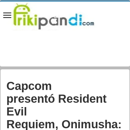
Xbox anuncia la
fecha de lanzamiento
de las portátiles ROG
Xbox Ally en la