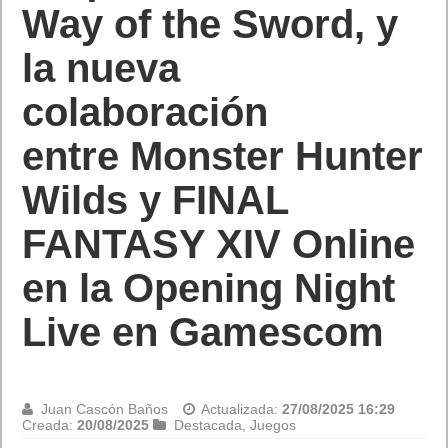
gamescom
Juan Cascón Baños
Actualizada:
27/08/2025 16:25
Creada:
20/08/2025
Destacada
,
Hardware
,
Juegos
Hoy, durante la retransmisión de Xbox en gamescom
2025,
Xbox ha
anunciado
que ROG Xbox Ally y ROG Xbox
Ally X se lanzarán el 16 de octubre
, previo a la campaña de
Navidad
.
Revelados por primera vez a principios de este año
en Xbox Games Showcase, estos dispositivos ofrecen una era
de juegos portátiles que hace que sea más fácil que nunca
acceder a tus juegos favoritos de Xbox, Battle.net y otras
tiendas de PC líderes dondequiera que vayas.