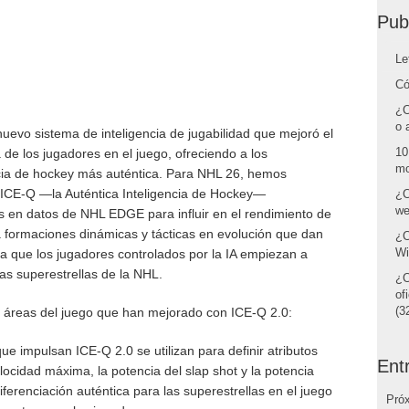
Pub
Le
Có
¿C
o 
evo sistema de inteligencia de jugabilidad que mejoró el
10
de los jugadores en el juego, ofreciendo a los
mo
cia de hockey más auténtica. Para NHL 26, hemos
e ICE-Q —la Auténtica Inteligencia de Hockey—
¿C
we
 en datos de NHL EDGE para influir en el rendimiento de
a formaciones dinámicas y tácticas en evolución que dan
¿C
Wi
fica que los jugadores controlados por la IA empiezan a
s superestrellas de la NHL.
¿C
of
(32
tas áreas del juego que han mejorado con ICE-Q 2.0:
impulsan ICE-Q 2.0 se utilizan para definir atributos
Ent
locidad máxima, la potencia del slap shot y la potencia
iferenciación auténtica para las superestrellas en el juego
Pró