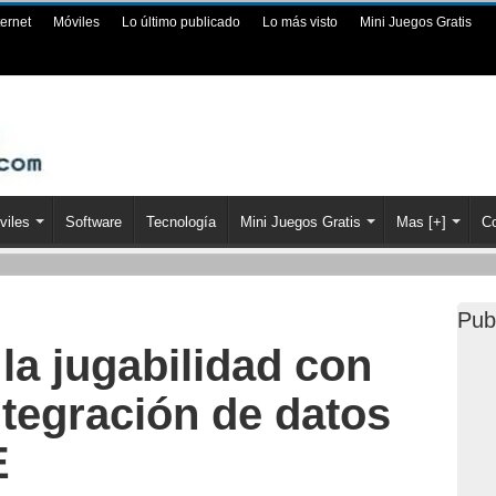
ternet
Móviles
Lo último publicado
Lo más visto
Mini Juegos Gratis
viles
Software
Tecnología
Mini Juegos Gratis
Mas [+]
Co
Pub
la jugabilidad con
ntegración de datos
E