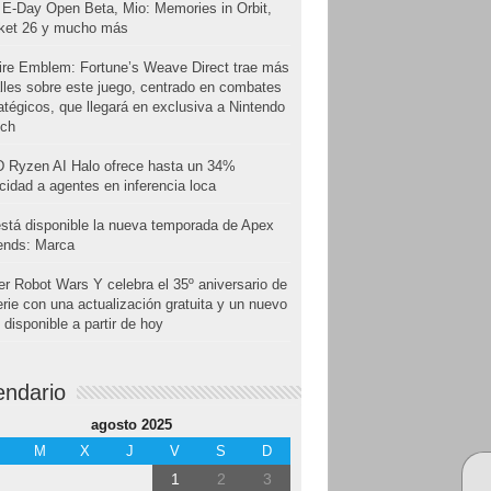
E-Day Open Beta, Mio: Memories in Orbit,
cket 26 y mucho más
ire Emblem: Fortune’s Weave Direct trae más
lles sobre este juego, centrado en combates
atégicos, que llegará en exclusiva a Nintendo
tch
 Ryzen AI Halo ofrece hasta un 34%
cidad a agentes en inferencia loca
stá disponible la nueva temporada de Apex
ends: Marca
r Robot Wars Y celebra el 35º aniversario de
erie con una actualización gratuita y un nuevo
disponible a partir de hoy
endario
agosto 2025
M
X
J
V
S
D
1
2
3