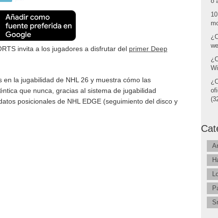
o 
10
mo
¿C
we
RTS invita a los jugadores a disfrutar del
primer Deep
¿C
Wi
s en la jugabilidad de NHL 26 y muestra cómo las
¿C
ntica que nunca, gracias al sistema de jugabilidad
of
(32
datos posicionales de NHL EDGE (seguimiento del disco y
Cat
A
H
L
P
S