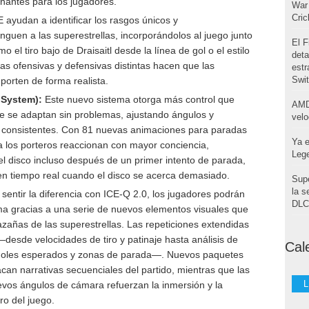
onantes para los jugadores.
War 
Cri
yudan a identificar los rasgos únicos y
nguen a las superestrellas, incorporándolos al juego junto
El F
el tiro bajo de Draisaitl desde la línea de gol o el estilo
deta
as ofensivas y defensivas distintas hacen que las
estr
Swi
porten de forma realista.
 System):
Este nuevo sistema otorga más control que
AMD
ue se adaptan sin problemas, ajustando ángulos y
velo
 consistentes. Con 81 nuevas animaciones para paradas
Ya e
a los porteros reaccionan con mayor conciencia,
Leg
el disco incluso después de un primer intento de parada,
en tiempo real cuando el disco se acerca demasiado.
Supe
la s
entir la diferencia con ICE-Q 2.0, los jugadores podrán
DLC 
ema gracias a una serie de nuevos elementos visuales que
azañas de las superestrellas. Las repeticiones extendidas
desde velocidades de tiro y patinaje hasta análisis de
Cal
goles esperados y zonas de parada—. Nuevos paquetes
acan narrativas secuenciales del partido, mientras que las
L
evos ángulos de cámara refuerzan la inmersión y la
ro del juego.