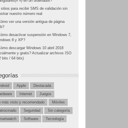
angulares(« ») en un ordenador?
 sitios para recibir SMS de validación sin
strar nuestro número real
ómo ver una versión antigua de página
b?
ómo desactivar suspensión en Windows 7,
ndows 8 y XP?
ómo descargar Windows 10 abril 2018
icialmente y gratis? Actualizar archivos ISO
 bits / 64 bits)
egorías
ndroid
Apple
Destacada
ardware
Internet
Juegos
o más visto y recomendado
Móviles
atrocinado
Seguridad
Sin categoría
martwatch
Software
Tecnología