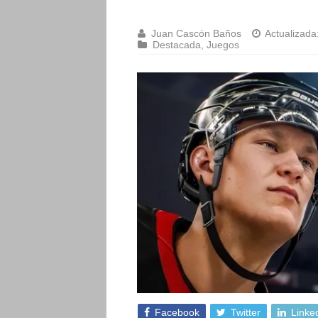
Juan Cascón Baños
Actualizada
Destacada
,
Juegos
Facebook
Twitter
Linke