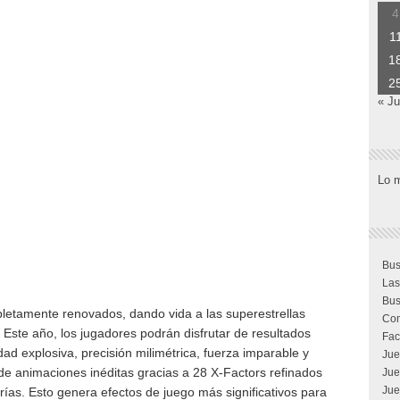
4
1
1
2
« Ju
Lo 
Bus
Las
Bus
letamente renovados, dando vida a las superestrellas
Com
 Este año, los jugadores podrán disfrutar de resultados
Fac
dad explosiva, precisión milimétrica, fuerza imparable y
Jue
 animaciones inéditas gracias a 28 X-Factors refinados
Jue
Jue
rías. Esto genera efectos de juego más significativos para