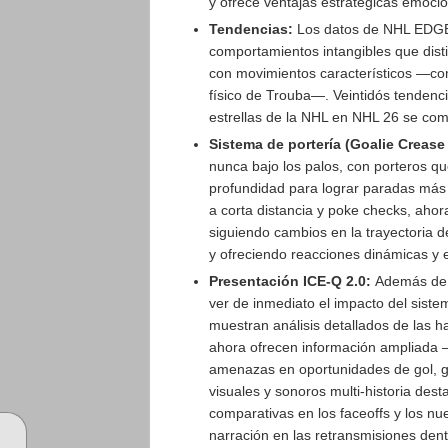
y ofrece ventajas estratégicas emoci
Tendencias:
Los datos de NHL EDGE a
comportamientos intangibles que disti
con movimientos característicos —como 
físico de Trouba—. Veintidós tendenci
estrellas de la NHL en NHL 26 se com
Sistema de portería (Goalie Crease
nunca bajo los palos, con porteros q
profundidad para lograr paradas más
a corta distancia y poke checks, ahor
siguiendo cambios en la trayectoria d
y ofreciendo reacciones dinámicas y 
Presentación ICE-Q 2.0:
Además de s
ver de inmediato el impacto del sist
muestran análisis detallados de las h
ahora ofrecen información ampliada —
amenazas en oportunidades de gol, 
visuales y sonoros multi-historia dest
comparativas en los faceoffs y los nu
narración en las retransmisiones dent