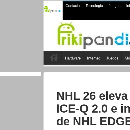
Contacto
Tecnología
Juegos
In
Hardware
Internet
Juegos
Mó
NHL 26 eleva 
ICE-Q 2.0 e i
de NHL EDG