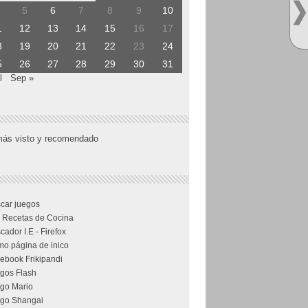
5
6
7
8
9
10
1
12
13
14
15
16
17
8
19
20
21
22
23
24
5
26
27
28
29
30
31
l
Sep »
más visto y recomendado
car juegos
 Recetas de Cocina
cador I.E - Firefox
o página de inico
ebook Frikipandi
gos Flash
go Mario
go Shangai