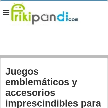
El nuevo tráiler
cinematográfico de
MultiVersus presenta
al próximo personaje