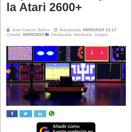
jugable, el Joker, con
la voz del actor Mark
Hamill
Juan Cascón Baños
Actualizada:
09/05/2024 13:19
Creada:
09/05/2024
Destacada
,
Juegos