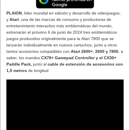
El nuevo tráiler cinematográfico de MultiVersus presenta al
próximo personaje jugable, el Joker, con la voz del actor Mark
Hamill
Warner Bros. Games ha publicado hoy un nuevo tráiler
cinematográfico de MultiVersus en el que se presenta
al Joker como el último personaje jugable que se unirá al juego
gratuito de lucha y plataformas. Le pone voz el actor Mark
Hamill, que interpretó al emblemático supervillano de DC en la
saga de videojuegos Batman: Arkham y en Batman: La serie
animada, y estará disponible cuando salga MultiVersus, el
próximo 28 de mayo de 2024.
Ver y compartir «Soy explosivo», el tráiler oficial de
presentación del Joker en MultiVersus: