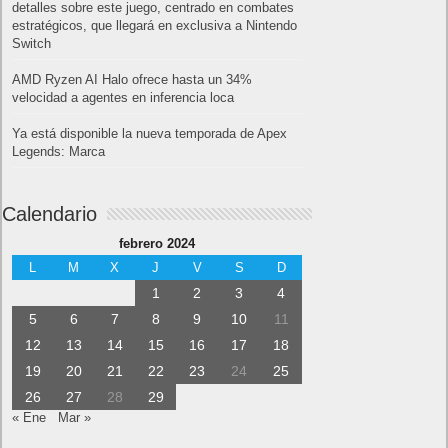
detalles sobre este juego, centrado en combates
estratégicos, que llegará en exclusiva a Nintendo
Switch
AMD Ryzen AI Halo ofrece hasta un 34%
velocidad a agentes en inferencia loca
Ya está disponible la nueva temporada de Apex
Legends: Marca
Calendario
febrero 2024
L
M
X
J
V
S
D
1
2
3
4
5
6
7
8
9
10
11
12
13
14
15
16
17
18
19
20
21
22
23
24
25
26
27
28
29
« Ene
Mar »