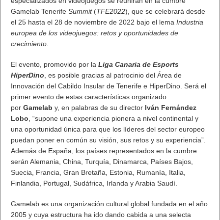
especializados en videojuegos se reunirán en la cumbre
Gamelab Tenerife
Summit
(
TFE2022
), que se celebrará desde
el 25 hasta el 28 de noviembre de 2022 bajo el lema
Industria
europea de los videojuegos: retos y oportunidades de
crecimiento
.
El evento, promovido por la
Liga Canaria de Esports
HiperDino
, es posible gracias al patrocinio del Área de
Innovación del Cabildo Insular de Tenerife e HiperDino. Será el
primer evento de estas características organizado
por
Gamelab
y, en palabras de su director
Iván Fernández
Lobo
, “supone una experiencia pionera a nivel continental y
una oportunidad única para que los líderes del sector europeo
puedan poner en común su visión, sus retos y su experiencia”.
Además de España, los países representados en la cumbre
serán Alemania, China, Turquía, Dinamarca, Países Bajos,
Suecia, Francia, Gran Bretaña, Estonia, Rumanía, Italia,
Finlandia, Portugal, Sudáfrica, Irlanda y Arabia Saudí.
Gamelab es una organización cultural global fundada en el año
2005 y cuya estructura ha ido dando cabida a una selecta