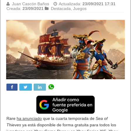
Juan Cascón Baños
Actualizada:
23/09/2021 17:28
Creada:
23/09/2021
Destacada
,
Juegos
En el día de hoy
Deep Silver
junto con el
desarrollador
FISHLABS
han lanzado un nuevo tráiler
de
Chorus,
el oscuro shooter de combates espaciales, que