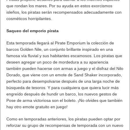
Próximamente en XBOX Game Pass: Gears of War E-Day Open
Beta, Mio: Memories in Orbit, Cricket 26 y mucho más
5 agosto, 2026
El Fire Emblem: Fortune’s Weave Direct trae más detalles sobre
este juego, centrado en combates estratégicos, que llegará en
exclusiva a Nintendo Switch
5 agosto, 2026