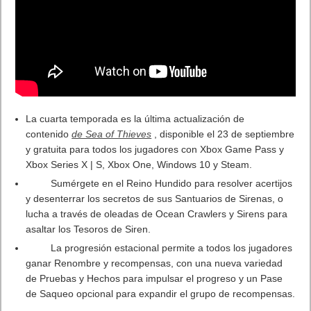
presenta la historia de la piloto estrella Nara, una fugitiva en
una búsqueda para destruir el culto oscuro que la creó,
enfrentándose a su pasado embrujado en el camino.
Junto con su consciente caza estelar Forsaken, Nara explora
templos antiguos, participa en combates de gravedad cero y
lucha para unir las fuerzas de resistencia contra el culto
(conocido como el Círculo) y su líder, el Gran Profeta.
El tráiler destaca el lazo profundo y el arco de redención de
Nara y Forsaken para derrocar el culto a través de escenas
intensas; la épica aventura espacial a través de la galaxia, con
varias misiones y un líder de rebelión; y el espectáculo cinético
del combate intuitivo de acción espacial a través de maniobras,
poderes y armas.
Reserva y recibe el conjunto de aspectos de Armadura de
anciano. Resplandeciente en librea de oro y púrpura,
reservada solo para los miembros más exaltados del Círculo, la
Armadura Mayor se remonta al pasado militar de Nara. Este