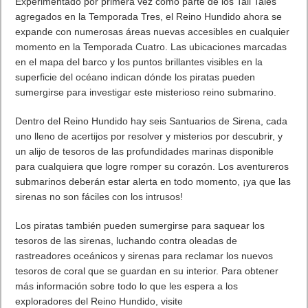
• Enfréntate a hordas de cazas espaciales enemigos, titánicos
acorazados y desconocidas entidades del Vacío.
• Recupera, mejora y blande devastadoras armas y
habilidades en dogfights en gravedad cero.
• Explora un oscuro universo de ciencia ficción, lleno de
misterio y conflicto.
• Disfruta de un magnífico apartado visual en 4K, desde vistas
cósmicas hasta estaciones espaciales en expansión.
• Completamente diseñado para sacar partido del hardware de
novena generación, entre las mejores se incluyen:
o Tecnología de trazado de rayos
o Resolución 4K a 60fps
o Avanzada destrucción de naves enemigas