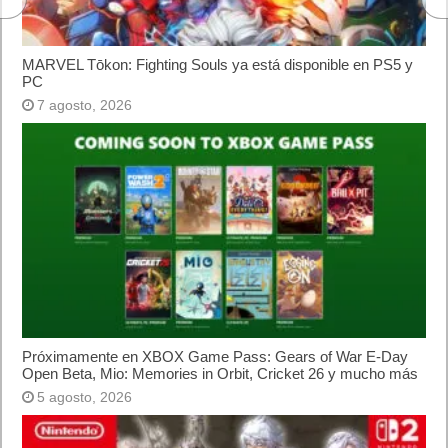
Windows 8 y XP?
¿Cómo descargar Windows 10 abril 2018
oficialmente y gratis? Actualizar archivos ISO
(32 bits / 64 bits)
Categorías
Android
Apple
Destacada
Hardware
Internet
Juegos
Lo más visto y recomendado
Móviles
Patrocinado
Seguridad
Sin categoría
Smartwatch
Software
Tecnología
Publicidad
Letra de canciones populares infantiles cortas
Cómo saber si te han bloqueado en WhatsApp
¿Cómo escribir la comillas latinas / españolas
o angulares(« ») en un ordenador?