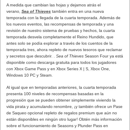
paquete cosmético se puede aplicar tanto a los Renegados
como a las tres armas iniciales; la ametralladora Gatling, el
lanzador de misiles y el cañón láser.
Chorus se lanzará el 3 de diciembre de
2021.
Reserva ahora para Xbox Series X y Xbox One, PlayStation 5 y
PlayStation 4, Google Stadia y PC a través de Epic Games
Store, Steam y Amazon Luna. Visite nuestros canales oficiales
para obtener las últimas actualizaciones
Campaña de reserva
Reserva el juego con antelación y recibe el conjunto de skins
de Armadura de Anciano. Resplandeciente en color oro y
púrpura, reservada únicamente para los miembros más
exaltados del Círculo, la Armadura de Anciano se remonta al
pasado militar de Nara. Este conjunto de cambio cosmético se
puede aplicar a Forsaken, así como a las tres armas iniciales,
a saber, la ametralladora Gatling, el lanzamisiles y el cañón
láser.