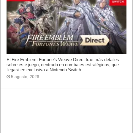
10 sitios para recibir SMS de validación sin
mostrar nuestro número real
¿Cómo ver una versión antigua de página
web?
¿Cómo desactivar suspensión en Windows 7,
Windows 8 y XP?
¿Cómo descargar Windows 10 abril 2018
oficialmente y gratis? Actualizar archivos ISO
(32 bits / 64 bits)
Entradas recientes
MARVEL Tōkon: Fighting Souls ya está
disponible en PS5 y PC
Próximamente en XBOX Game Pass: Gears of
War E-Day Open Beta, Mio: Memories in Orbit,
Cricket 26 y mucho más
El Fire Emblem: Fortune’s Weave Direct trae más
detalles sobre este juego, centrado en combates
estratégicos, que llegará en exclusiva a Nintendo
Switch