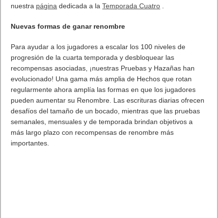
o Volumétrica de mayor calidad
o Efectos ambientales más variados.
Chorus se lanzará el 3 de diciembre en Xbox Series
X, Xbox One, PlayStation 5, PlayStation 4, Google Stadia,
PC y Amazon Luna en 2021.
. Leer artículo completo en Frikipandi
Confirmado el estreno de
Chorus el 3 de diciembre
.
Previo
El Señor de los Anillos: Guerra en tu smartphone
Siguiente
Ya está aquí la cuarta temporada de Sea of Thieves