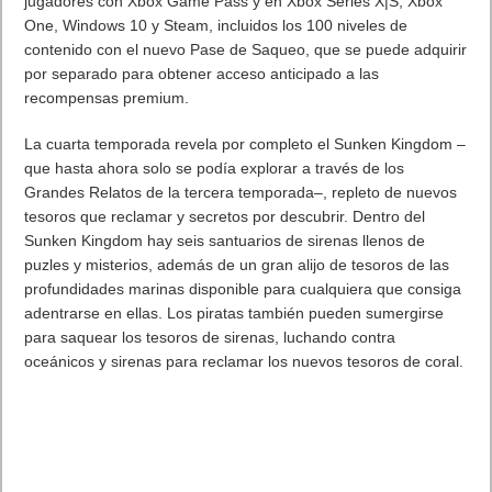
muestra a los jugadores el argumento y las mecánicas de
juego. Ya está en marcha la campaña de reserva anticipada en
las cadenas de tiendas adscritas a la promoción.
En Chorus tomarás el control de la piloto
Nara
, una fugitiva en
busca de la destrucción del oscuro culto que la creó,
enfrentándose por el camino a su atormentado pasado. Junto
con
Forsaken
, su sensible IA del caza estelar, explorará
antiguos templos, participando en estimulantes combates de
gravedad cero, luchando para unir a las fuerzas de la
resistencia contra el culto (conocido como el
Círculo
) y su
líder, el
Gran Profeta
.
El tráiler 101 del juego destaca el profundo vinculo y el
marcado intento de redención de Nara y Forsaken para
derrocar la secta mediante intensas secuencias; la épica
aventura espacial a través de la galaxia, con varias misiones y
una rebelión como principal protagonista; además del
espectáculo cinético del intuitivo combate de acción espacial a
través maniobras, poderes y armas.