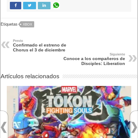
Lo más visto
Letra de canciones populares infantiles cortas
Cómo saber si te han bloqueado en WhatsApp
¿Cómo escribir la comillas latinas / españolas
o angulares(« ») en un ordenador?
10 sitios para recibir SMS de validación sin
mostrar nuestro número real
¿Cómo ver una versión antigua de página
web?
¿Cómo desactivar suspensión en Windows 7,