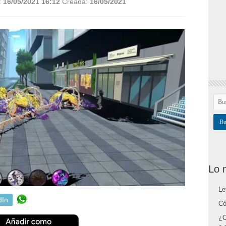
:
16/05/2021 16:12
Creada:
16/05/2021
Lo 
Le
dIn
Có
¿C