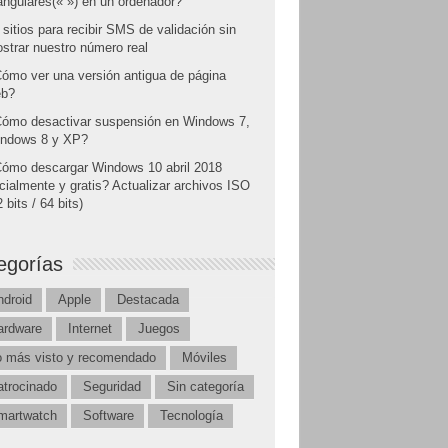
angulares(« ») en un ordenador?
 sitios para recibir SMS de validación sin
strar nuestro número real
ómo ver una versión antigua de página
b?
ómo desactivar suspensión en Windows 7,
ndows 8 y XP?
ómo descargar Windows 10 abril 2018
icialmente y gratis? Actualizar archivos ISO
 bits / 64 bits)
egorías
ndroid
Apple
Destacada
ardware
Internet
Juegos
o más visto y recomendado
Móviles
atrocinado
Seguridad
Sin categoría
martwatch
Software
Tecnología