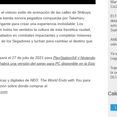
War 
Cri
el vistoso estilo de animación de las calles de Shibuya
El F
na banda sonora pegadiza compuesta por Takeharu
deta
trigante para crear una experiencia inolvidable. Los
estr
 todos los sentidos la cultura de esta frenética ciudad,
Swi
 aliados en combates impactantes y completar misiones
AMD
de los Segadores y luchan para cambiar el destino que
velo
Ya e
zará el 27 de julio de 2021 para
PlayStation®4 y Nintendo
Leg
abrá una versión del juego para PC disponible en la Epic
Supe
la s
DLC 
icas y digitales de
NEO: The World Ends with You
para
ción sobre dónde comprar el
u.com
Cal
L