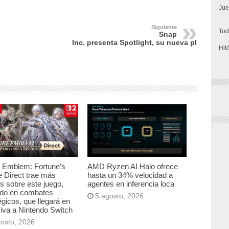
Jue
Siguiente
Tod
Snap
Inc. presenta Spotlight, su nueva plataform
Hit
e Emblem: Fortune’s
AMD Ryzen AI Halo ofrece
 Direct trae más
hasta un 34% velocidad a
es sobre este juego,
agentes en inferencia loca
ado en combates
5 agosto, 2026
égicos, que llegará en
iva a Nintendo Switch
gosto, 2026