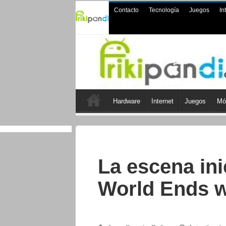
Contacto
Tecnología
Juegos
In
Hardware
Internet
Juegos
Mó
La escena ini
World Ends wi