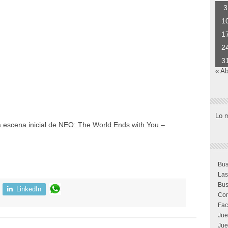
3
1
1
2
3
« Ab
Lo 
 escena inicial de NEO: The World Ends with You –
Bus
Las
Bus
LinkedIn
Com
Fac
Jue
Jue