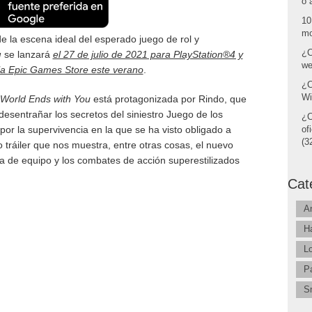
o 
10
mo
e la escena ideal del esperado juego de rol y
¿C
u
se lanzará
el 27 de julio de 2021 para PlayStation®4 y
we
la Epic Games Store este verano
.
¿C
Wi
World Ends with You
está protagonizada por Rindo, que
desentrañar los secretos del siniestro Juego de los
¿C
por la supervivencia en la que se ha visto obligado a
of
(32
 tráiler que nos muestra, entre otras cosas, el nuevo
ma de equipo y los combates de acción superestilizados
Cat
A
H
L
P
S