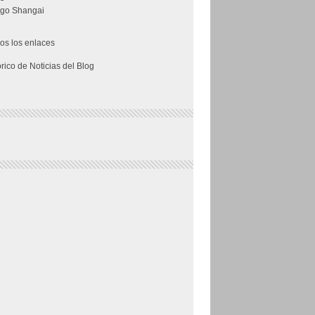
go Shangai
os los enlaces
a de entretenimiento para contenido generado por los usuarios ll
órico de Noticias del Blog