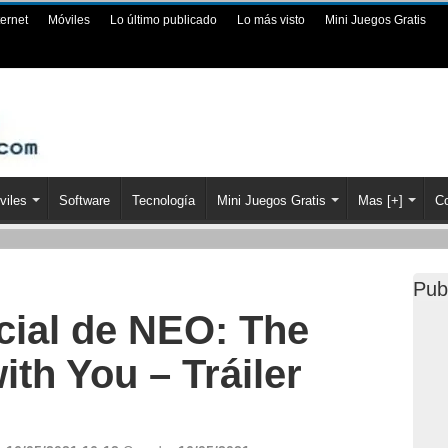
ternet
Móviles
Lo último publicado
Lo más visto
Mini Juegos Gratis
viles
Software
Tecnología
Mini Juegos Gratis
Mas [+]
Co
Pub
cial de NEO: The
th You – Tráiler