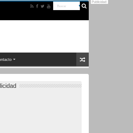
Publicidad:
ntacto
licidad