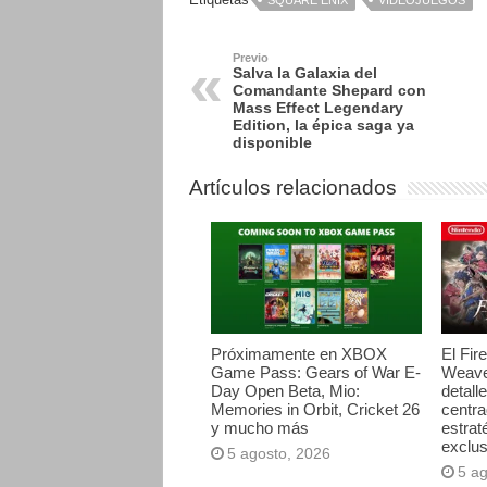
Previo
Salva la Galaxia del
Comandante Shepard con
Mass Effect Legendary
Edition, la épica saga ya
disponible
Artículos relacionados
Próximamente en XBOX
El Fir
Game Pass: Gears of War E-
Weave
Day Open Beta, Mio:
detall
Memories in Orbit, Cricket 26
centr
y mucho más
estrat
exclus
5 agosto, 2026
5 a