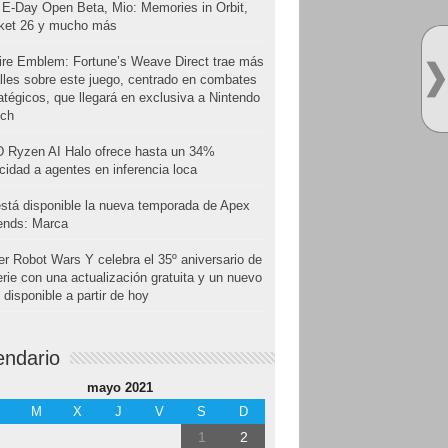
E-Day Open Beta, Mio: Memories in Orbit,
cket 26 y mucho más
ire Emblem: Fortune’s Weave Direct trae más
lles sobre este juego, centrado en combates
atégicos, que llegará en exclusiva a Nintendo
tch
 Ryzen AI Halo ofrece hasta un 34%
cidad a agentes en inferencia loca
stá disponible la nueva temporada de Apex
ends: Marca
r Robot Wars Y celebra el 35º aniversario de
erie con una actualización gratuita y un nuevo
disponible a partir de hoy
endario
mayo 2021
M
X
J
V
S
D
1
2