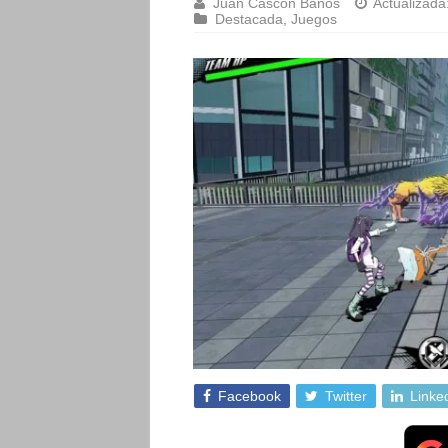
Juan Cascón Baños
Actualizada
Destacada
,
Juegos
Facebook
Twitter
Linke