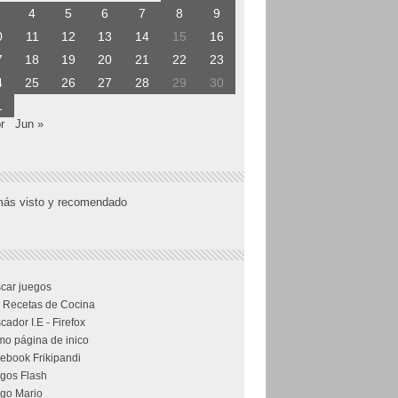
4
5
6
7
8
9
0
11
12
13
14
15
16
7
18
19
20
21
22
23
4
25
26
27
28
29
30
1
r
Jun »
más visto y recomendado
car juegos
 Recetas de Cocina
cador I.E - Firefox
o página de inico
ebook Frikipandi
gos Flash
go Mario