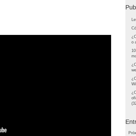
Pub
Le
Có
¿C
o 
10
mo
¿C
we
¿C
Wi
¿C
of
(32
Ent
Pró