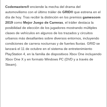
Warner Bros. Interactive Entertainment e IO Interactive han
publicado un nuevo tráiler de
HITMAN
Ô 2
, que muestra la
Isla
Paradisíaca (Maldivas)
, una nueva ubicación de mundo
abierto que llevará a los jugadores a un lujoso resort en la
costa de la India, del cual se dice que es el destino más
popular para que criminales pudientes reconstruyan sus
reputaciones e identidades.
Isla Paradisíaca
, que estará disponible el 24 de septiembre
para los propietarios del Pase de Expansión, comienza
directamente después de los eventos de la misión en el banco
de inversiones Milton-Fitzpatrick de Nueva York. El Agente 47
debe ahora viajar al lujoso resort bajo una identidad falsa y
asumir el papel de visitante. Cuando consiga infiltrarse,
47 deberá localizar y eliminar a tres objetivos: Ljudmila Vetrova,
exestafadora y cabeza visible de la Isla Paradisíaca; Tyson
Williams, fundador y director ejecutivo de la isla, y Steven
Bradley, mago de la tecnología y el cerebro detrás de la
creación del software privativo de la Isla Paradisiaca.