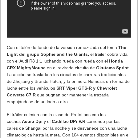
En
Isla Paradisíaca
se podrá explorar un completo resort
tropical de lujo, con oportunidades y secretos ocultos tras cada
esquina, además de 20 niveles de maestría, cinco nuevos
objetos desbloqueables, nuevos logros y trofeos y un traje
desbloqueable. Los modelos de los ganadores del concurso de
HITMAN Sniper Assassin del año pasado también aparecerán
en esta ubicación.
El
Pase de Expansión de
HITMAN 2
está disponible por
39,99€. El
Pase de Expansión
también está incluido como
parte de la
Edición Gold de
HITMAN 2
. Incluye las
ubicaciones Isla Paradisíaca (Maldivas) y Nueva York (N.Y./EE.
UU.), nuevos mapas de Snipper Assassins, desafíos, misiones,
atuendos, armas y mucho más, todo por 99,95€.
HITMAN™ 2
es la continuación del videojuego de gran éxito
internacional
HITMAN
™
. Con nuevas localizaciones,
hiperdetalladas y llenas de entornos dinámicos para