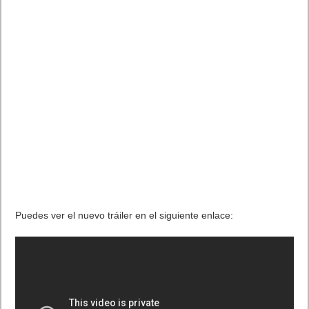
Os dejamos el
tráiler de lanzamiento oficial de la ubicación
Isla Paradisíaca de
HITMAN 2.
Ya se ha subido el vídeo. Cuando se haya procesado por
completo, podrás verlo aquí: