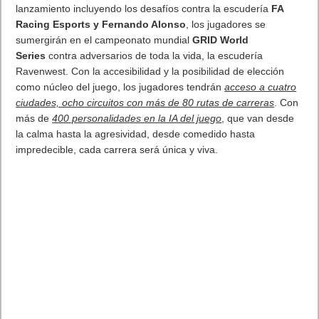
explorar,
HITMAN™ 2
ofrece a los jugadores la libertad de
planear el asesinato definitivo utilizando una gran variedad de
herramientas, armas, disfraces y un repertorio de técnicas de
sigilo para activar con creatividad su propia cadena de eventos.
HITMAN™ 2
introduce nuevas formas de jugar con el modo
Sniper Assassin, un modo independiente que lleva por primera
vez la experiencia cooperativa a la serie
Hitman™
, lo que
permite a dos jugadores cooperar en línea para acabar con
sus objetivos.
HITMAN™ 2
también innovará en el modo
multijugador competitivo 1 contra 1 con el
Ghost Mode
. Los
jugadores podrán poner a prueba definitivamente su habilidad
para asesinar compitiendo en línea, ambos controlando al
Agente 47, para liquidar al mayor número de objetivos de
forma más rápida y eficiente que el oponente. Para completar
la misión podrán usar armas, objetos, atuendos y suministros
de cajas fantasmales.
HITMAN 2
ya está disponible para PlayStation 4, PlayStation 4
Pro, Xbox One, Xbox One X y PC.