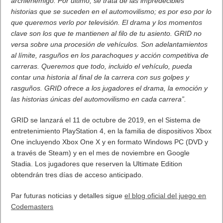
Próximamente en XBOX Game Pass: Gears of War E-Day Open
Beta, Mio: Memories in Orbit, Cricket 26 y mucho más
5 agosto, 2026