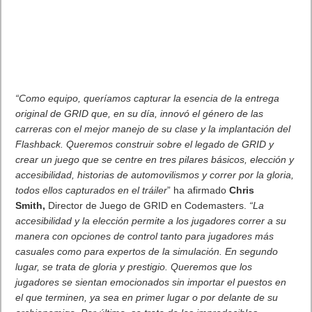
Para saber más sobre
HITMAN™ 2
, visita
www.hitman.com
. Leer artículo completo en Frikipandi
El nuevo tráiler de
HITMAN 2
.
Etiquetas
videojuegos
Warner Bros
Previo
Huawei presenta su nueva gama de teléfonos Mate 30,Mate 30 Pro,
el smartwatch Huawei GT 2, los auriculares Huawei FreeBuds 3 y su nueva
televión Huawei Vision
Siguiente
Nuevo tráiler de GRID
Artículos relacionados