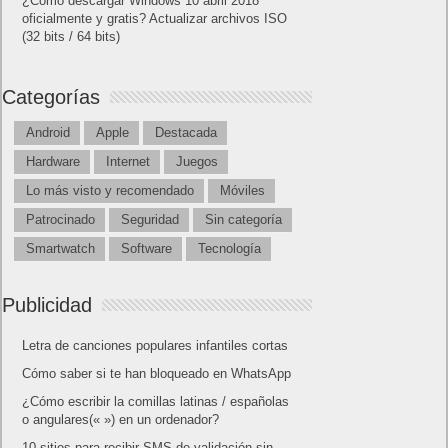
Powered by
Frikipandi.com
.
Juan Cascón
Todos los derechos
reservados.
©
Home page
Copyright © 2019
Shangai
|
Como página de inico
|
Añadir
Buscador I.E - Firefox
|
Twitter
|
Facebook
|
Sitemap
|
Contacto