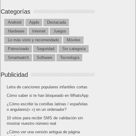
Categorías
Android
Apple
Destacada
Hardware
Internet
Juegos
Lo más visto y recomendado
Móviles
Patrocinado
Seguridad
Sin categoría
Smartwatch
Software
Tecnología
Publicidad
Letra de canciones populares infantiles cortas
Cómo saber si te han bloqueado en WhatsApp
¿Cómo escribir la comillas latinas / españolas
o angulares(« ») en un ordenador?
10 sitios para recibir SMS de validación sin
mostrar nuestro número real
¿Cómo ver una versión antigua de página