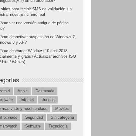
angulares(« ») en un ordenador?
 sitios para recibir SMS de validación sin
strar nuestro número real
ómo ver una versión antigua de página
b?
ómo desactivar suspensión en Windows 7,
ndows 8 y XP?
ómo descargar Windows 10 abril 2018
icialmente y gratis? Actualizar archivos ISO
 bits / 64 bits)
egorías
ndroid
Apple
Destacada
ardware
Internet
Juegos
o más visto y recomendado
Móviles
atrocinado
Seguridad
Sin categoría
martwatch
Software
Tecnología