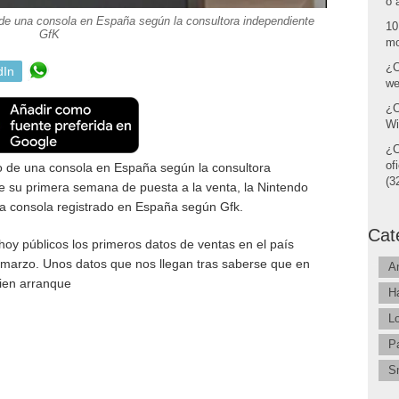
o 
 de una consola en España según la consultora independiente
10
GfK
mo
¿C
dIn
we
¿C
Wi
¿C
of
o de una consola en España según la consultora
(32
 su primera semana de puesta a la venta, la Nintendo
na consola registrado en España según Gfk.
Cat
hoy públicos los primeros datos de ventas en el país
e marzo. Unos datos que nos llegan tras saberse que en
A
ien arranque
H
L
P
S