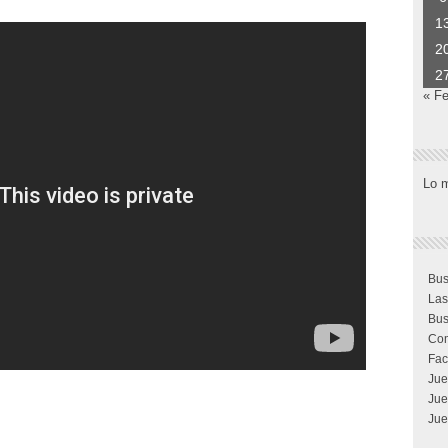
1
2
2
« F
Lo 
Bus
Las
Bus
Com
Fac
Jue
Jue
Jue