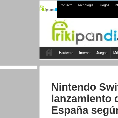
Contacto
Tecnología
Juegos
In
Hardware
Internet
Juegos
Mó
Nintendo Swi
lanzamiento 
España según