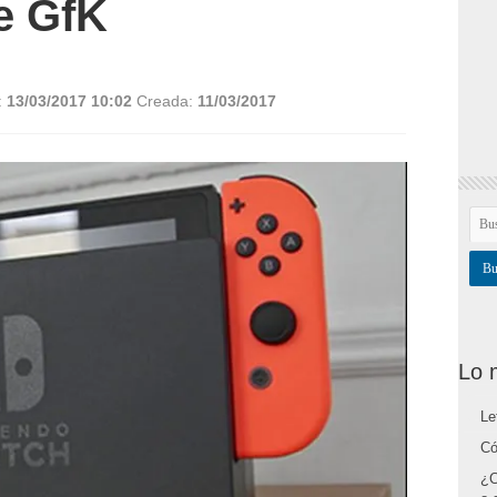
e GfK
:
13/03/2017 10:02
Creada:
11/03/2017
Lo 
Le
Có
¿C