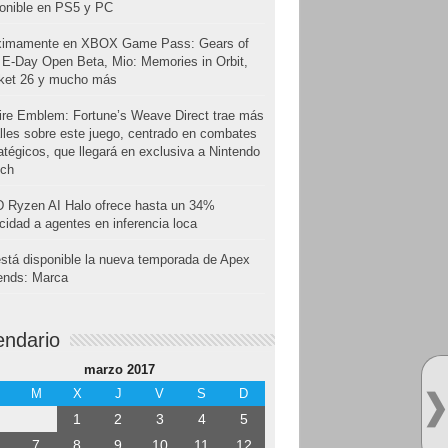
onible en PS5 y PC
ximamente en XBOX Game Pass: Gears of
E-Day Open Beta, Mio: Memories in Orbit,
cket 26 y mucho más
ire Emblem: Fortune’s Weave Direct trae más
lles sobre este juego, centrado en combates
atégicos, que llegará en exclusiva a Nintendo
tch
 Ryzen AI Halo ofrece hasta un 34%
cidad a agentes en inferencia loca
stá disponible la nueva temporada de Apex
ends: Marca
endario
marzo 2017
M
X
J
V
S
D
1
2
3
4
5
7
8
9
10
11
12