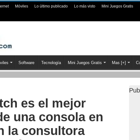
ternet
Móviles
Lo último publicado
Lo más visto
Mini Juegos Gratis
viles
Software
Tecnología
Mini Juegos Gratis
Mas [+]
Co
Pub
tch es el mejor
de una consola en
 la consultora