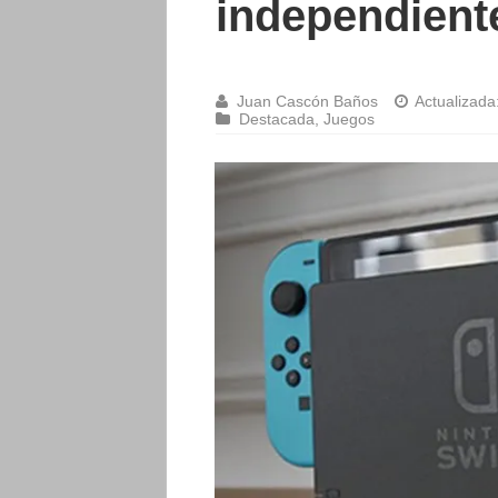
independient
Juan Cascón Baños
Actualizada
Destacada
,
Juegos