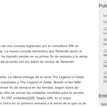
Pub
Le
Có
¿C
o 
10
mo
 de una consola registrado por la consultora GfK en
¿C
a. La nueva consola doméstica que Nintendo lanzó al
we
 ha logrado vender en su primer fin de semana a la venta
 de acuerdo con los datos de ventas de Nintendo
¿C
Wi
¿C
ola. La última entrega de la serie
The Legend of Zelda
of
(32
 españoles y
The Legend of Zelda: Breath of the Wild
imer fin de semana en las tiendas, según datos de
esta cifra se suman las unidades vendidas para la versión
Ent
de 51.382 unidades
[3]
[3]. Según GfK, es el mejor
o físico en su primera semana a la venta de lo que va de
MAR