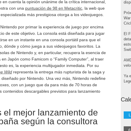
e en cuenta la opinión unánime de la crítica internacional,
disp
estra con una
puntuación de 98 en Metacritic
, la web que
Pró
 especializada más prestigiosa otorga a los videojuegos.
War 
Cri
 Nintendo por primar la experiencia de juego por encima
cio de este objetivo. La consola está diseñada para jugar
El F
deta
tirse en un instante en una consola portátil para que el
estr
, dónde y cómo juega a sus videojuegos favoritos. La
Swi
olas de Nintendo y, en particular, recupera la esencia de
a en Japón como Famicom o “Family Computer”, al traer
AMD
esto es, la experiencia multijugador inmediata. Por su
velo
he Wild
representa la entrega más rupturista de la saga y
Ya e
 diseñado por Nintendo. Una vez más, Nintendo redefine
Leg
boxes, con un juego que da para más de 70 horas de
s contenidos descargables previstos para lanzamiento
Cal
 el mejor lanzamiento de
L
paña según la consultora
6