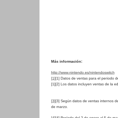
Más información:
http://www.nintendo.es/nintendoswitch
[1]
[1] Datos de ventas para el periodo d
[1][2] Los datos incluyen ventas de la ed
[3]
[3] Según datos de ventas internos de
de marzo.
[4]
[4] Período del 2 de enero al 5 de m