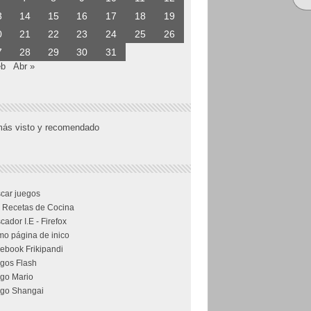
3
14
15
16
17
18
19
0
21
22
23
24
25
26
7
28
29
30
31
eb
Abr »
más visto y recomendado
car juegos
 Recetas de Cocina
cador I.E - Firefox
o página de inico
ebook Frikipandi
gos Flash
go Mario
go Shangai