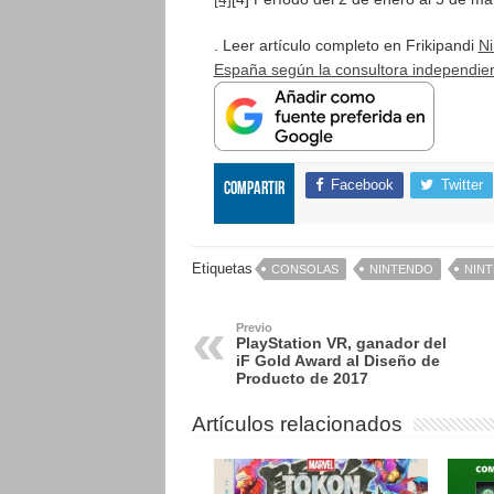
. Leer artículo completo en Frikipandi
Ni
España según la consultora independie
Facebook
Twitter
Compartir
Etiquetas
CONSOLAS
NINTENDO
NIN
Previo
PlayStation VR, ganador del
iF Gold Award al Diseño de
Producto de 2017
Artículos relacionados