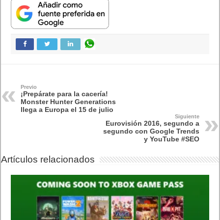
Cómo saber si te han bloqueado en WhatsApp
¿Cómo escribir la comillas latinas / españolas
o angulares(« ») en un ordenador?
10 sitios para recibir SMS de validación sin
mostrar nuestro número real
¿Cómo ver una versión antigua de página
web?
¿Cómo desactivar suspensión en Windows 7,
Windows 8 y XP?
¿Cómo descargar Windows 10 abril 2018
oficialmente y gratis? Actualizar archivos ISO
(32 bits / 64 bits)
Entradas recientes
Próximamente en XBOX Game Pass: Gears of
War E-Day Open Beta, Mio: Memories in Orbit,
Cricket 26 y mucho más
El Fire Emblem: Fortune’s Weave Direct trae más
detalles sobre este juego, centrado en combates
estratégicos, que llegará en exclusiva a Nintendo