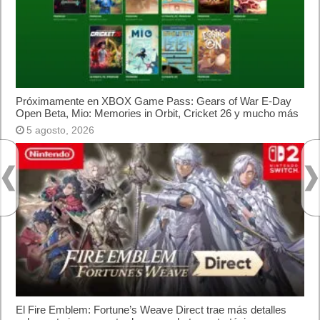
Switch
AMD Ryzen AI Halo ofrece hasta un 34%
velocidad a agentes en inferencia loca
Ya está disponible la nueva temporada de Apex
Legends: Marca
Super Robot Wars Y celebra el 35º aniversario de
la serie con una actualización gratuita y un nuevo
DLC disponible a partir de hoy
Calendario
mayo 2016
L
M
X
J
V
S
D
1
2
3
4
5
6
7
8
9
10
11
12
13
14
15
16
17
18
19
20
21
22
23
24
25
26
27
28
29
30
31
« Abr
Jun »