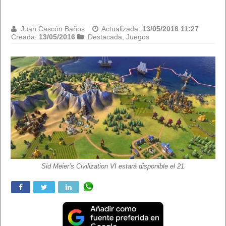
de julio
Juan Cascón Baños
Actualizada:
13/05/2016 08:48
Creada:
12/05/2016
Destacada
,
Juegos
¡Prepárate para la cacería! Monster Hunter Generations llega a
Europa el 15 de julio