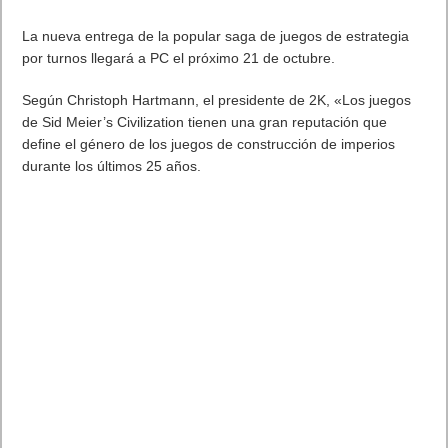
Gatador:
https://youtu.be/cGinYxkbfmI
.
Monster Hunter Generations
permite a los jugadores
enfrentarse a variedad de monstruos únicos en más de 20
localizaciones diferentes, tanto jugando en solitario como en
los modos multijugador local y online. Al recoger objetos
durante la caza, los jugadores podrán forjar armas y
armaduras aún más potentes, gracias a lo cual podrán
emprender misiones más peligrosas. Y con los cuatro estilos
de caza y las espectaculares técnicas de caza.
Monster Hunter Generations
es la experiencia Monster Hunter
más personalizable hasta la fecha. Los jugadores podrán
probar
Monster Hunter™ Generations
antes del lanzamiento
con la demo jugable que llegará a Nintendo eShop este
verano.
La cuenta oficial en Twitter de Monster Hunter ofrece a los fans
la información más actualizada sobre
Monster Hunter
Generations
: @MonsterHunter.