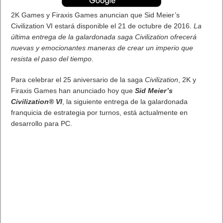
¡Prepárate para la cacería! Monster Hunter Generations llega a
Europa el 15 de julio. Descubre el nuevo título Monster Hunter
en la consola New Nintendo 3DS XL Monster Hunter
Generations Edition, también disponible el 15 de julio.
La caza está a punto de comenzar:
Monster Hunter™
Generations
de Capcom llegará a Europa el 15 de julio en
exclusiva para la familia de consolas Nintendo 3DS. Los fans
más entregados a este RPG de acción de ventas millonarias
podrán sumergirse por completo en la aventura con la consola
New Nintendo 3DS XL Monster Hunter Generations Edition
,
disponible el mismo día.
La consola
New Nintendo 3DS XL Monster Hunter Generations
Edition
es de intenso color rojo con motivos inspirados en los
cuatro predestinados, un grupo de élite de poderosos
monstruos. Además, este hardware también incluye
Monster
Hunter™ Generations
preinstalado en una tarjeta microSD de 4