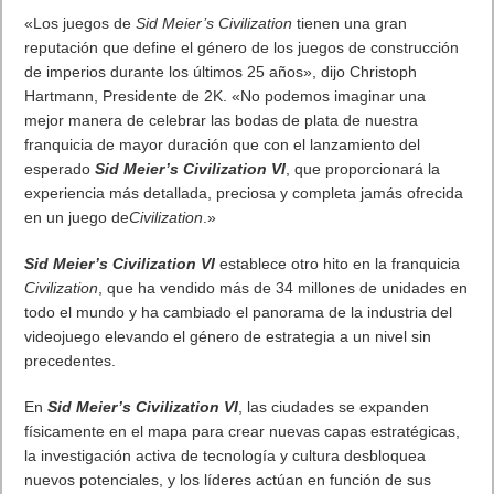
Previo
Vive un Internet Seguro
Siguiente
Sid Meier’s Civilization VI estará disponible el 21 de octubre de
2016
Artículos relacionados
Próximamente en XBOX Game Pass: Gears of War E-Day Open
Beta, Mio: Memories in Orbit, Cricket 26 y mucho más
5 agosto, 2026