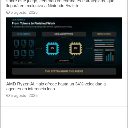
Lo más visto y recomendado
Buscar juegos
Las Recetas de Cocina
Buscador I.E - Firefox
Como página de inico
Facebook Frikipandi
Juegos Flash
Juego Mario
Juego Shangai
Todos los enlaces
Hitórico de Noticias del Blog