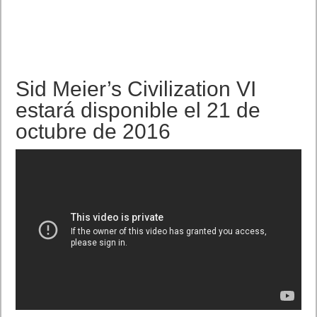
Con un nuevo modo de juego y nuevas mecánicas, este es el
momento ideal para hacerse cazador.
Monster Hunter
Generations
y la consola
New Nintendo 3DS XL Monster
Hunter Generations Edition
llegarán a Europa el 15 de julio.
Más información:
http://www.newnintendo3ds.es
. Leer artículo completo en Frikipandi
¡Prepárate para la
cacería! Monster Hunter Generations llega a Europa el 15 de
julio
.
Etiquetas
nintendo
videojuegos