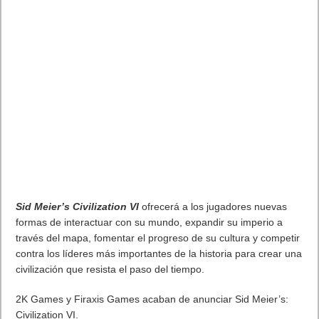
GB. Los jugadores podrán pasar a la acción rápidamente y
sacarle todo el partido a la palanca C, funcionalidad solo
disponible en New Nintendo 3DS y New Nintendo 3DS XL.
Gracias al nuevo modo Gatador y a las revisiones,
Monster
Hunter Generations
es el juego más adecuado de la serie
como iniciación para los nuevos jugadores. En el nuevo modo
Gatador, los jugadores podrán controlar directamente a uno de
los Felyne del juego, lo cual permitirá a los novatos meterse
directamente en la caza y recolección sin agobios. Los
gatadores disfrutan de una mecánica simplificada para recoger
objetos y tienen sus propios ataques y combos, lo cual los hace
ideales como herramienta de aprendizaje para los principiantes
en el mundo Monster Hunter.
Todas las misiones para un jugador o multijugador pueden
jugarse en el modo Gatador, permitiendo jugar juntos a
jugadores de todos los niveles, tanto si juegan como cazadores
o como gatadores. En el tráiler que aparece más abajo podrás
ver
Monster Hunter Generations
en acción y descubrir el modo