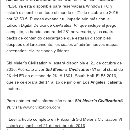
¿Cómo ver una versión antigua de página
web?
¿Cómo desactivar suspensión en Windows 7,
Windows 8 y XP?
¿Cómo descargar Windows 10 abril 2018
oficialmente y gratis? Actualizar archivos ISO
(32 bits / 64 bits)
Categorías
Android
Apple
Destacada
Hardware
Internet
Juegos
Lo más visto y recomendado
Móviles
Patrocinado
Seguridad
Sin categoría
Smartwatch
Software
Tecnología
Publicidad
Letra de canciones populares infantiles cortas