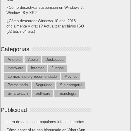
¿Cómo desactivar suspensión en Windows 7,
Windows 8 y XP?
¿Cómo descargar Windows 10 abril 2018
oficialmente y gratis? Actualizar archivos ISO
(32 bits / 64 bits)
Categorías
Android
Apple
Destacada
Hardware
Internet
Juegos
Lo más visto y recomendado
Móviles
Patrocinado
Seguridad
Sin categoría
Smartwatch
Software
Tecnología
Publicidad
Letra de canciones populares infantiles cortas
Cómo saber si te han bloqueado en WhatsApp