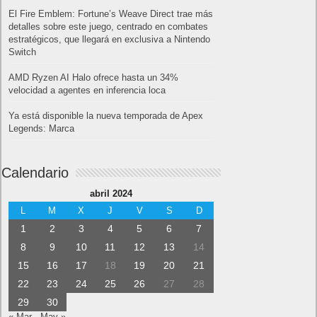
El Fire Emblem: Fortune’s Weave Direct trae más
detalles sobre este juego, centrado en combates
estratégicos, que llegará en exclusiva a Nintendo
Switch
AMD Ryzen AI Halo ofrece hasta un 34%
velocidad a agentes en inferencia loca
Ya está disponible la nueva temporada de Apex
Legends: Marca
Calendario
abril 2024
L
M
X
J
V
S
D
1
2
3
4
5
6
7
8
9
10
11
12
13
14
15
16
17
18
19
20
21
22
23
24
25
26
27
28
29
30
« Mar
May »