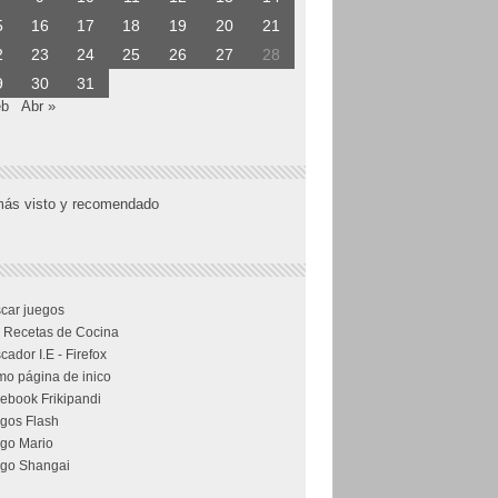
5
16
17
18
19
20
21
2
23
24
25
26
27
28
9
30
31
eb
Abr »
más visto y recomendado
car juegos
 Recetas de Cocina
cador I.E - Firefox
o página de inico
ebook Frikipandi
gos Flash
go Mario
go Shangai