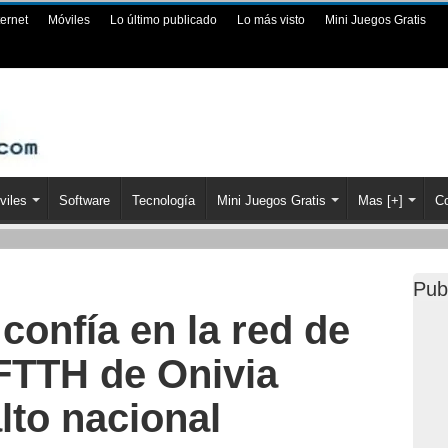
ternet
Móviles
Lo último publicado
Lo más visto
Mini Juegos Gratis
viles
Software
Tecnología
Mini Juegos Gratis
Mas [+]
Co
Pub
confía en la red de
 FTTH de Onivia
alto nacional