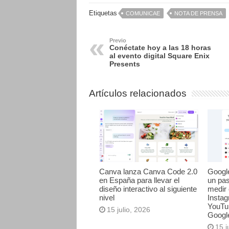
Etiquetas
COMUNICAE
NOTA DE PRENSA
Previo
Conéctate hoy a las 18 horas
al evento digital Square Enix
Presents
Artículos relacionados
Canva lanza Canva Code 2.0
Googl
en España para llevar el
un pa
diseño interactivo al siguiente
medir 
nivel
Instag
YouTu
15 julio, 2026
Googl
15 j