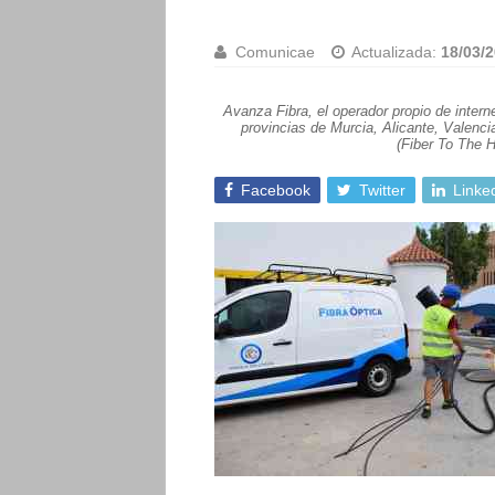
Comunicae
Actualizada:
18/03/2
Avanza Fibra, el operador propio de interne
provincias de Murcia, Alicante, Valenc
(Fiber To The H
Facebook
Twitter
Linke