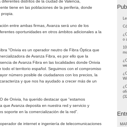
diferentes distritos de la ciudad de Valencia,
Pub
te tiene en las poblaciones de la periferia, donde
 propia.
Le
ción entre ambas firmas, Avanza será uno de los
Có
iferentes oportunidades en otros ámbitos adicionales a la
¿C
o 
10
ra "Onivia es un operador neutro de Fibra Óptica que
mo
ercializadora de Avanza Fibra, es por ello que la
¿C
esencia de Avanza Fibra en las localidades donde Onivia
we
de todo el territorio español. Seguimos con el compromiso
¿C
mayor número posible de ciudadanos con los precios, la
Wi
s caracteriza y que nos ha ayudado a crecer más de un
¿C
of
(32
O de Onivia, ha querido destacar que “estamos
a que Avanza deposita en nuestra red y servicio y
soporte en la comercialización de la red”.
Ent
erador de internet e ingeniería de telecomunicaciones
MAR