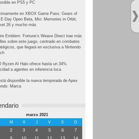
onible en PS5 y PC
ximamente en XBOX Game Pass: Gears of
E-Day Open Beta, Mio: Memories in Orbit,
cket 26 y mucho más
ire Emblem: Fortune’s Weave Direct trae más
lles sobre este juego, centrado en combates
atégicos, que llegará en exclusiva a Nintendo
tch
 Ryzen AI Halo ofrece hasta un 34%
cidad a agentes en inferencia loca
stá disponible la nueva temporada de Apex
ends: Marca
endario
marzo 2021
M
X
J
V
S
D
2
3
4
5
6
7
9
10
11
12
13
14