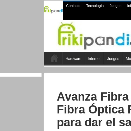
Contacto
Tecnología
Juegos
In
Hardware
Internet
Juegos
Mó
Avanza Fibra 
Fibra Óptica
para dar el s