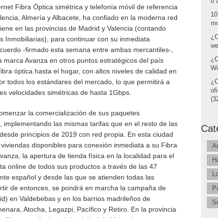
o 
ernet Fibra Óptica simétrica y telefonía móvil de referencia
10
alencia, Almería y Albacete, ha confiado en la moderna red
mo
ene en las provincias de Madrid y Valencia (contando
¿C
 Inmobiliarias), para continuar con su inmediata
we
 acuerdo -firmado esta semana entre ambas mercantiles-,
¿C
la marca Avanza en otros puntos estratégicos del país
Wi
bra óptica hasta el hogar, con altos niveles de calidad en
por todos los estándares del mercado, lo que permitirá a
¿C
of
ales velocidades simétricas de hasta 1Gbps.
(32
comenzar la comercialización de sus paquetes
n, implementando las mismas tarifas que en el resto de las
Cat
desde principios de 2019 con red propia. En esta ciudad
viviendas disponibles para conexión inmediata a su Fibra
A
vanza, la apertura de tienda física en la localidad para el
H
a online de todos sus productos a través de las 47
L
ante español y desde las que se atienden todas las
partir de entonces, se pondrá en marcha la campaña de
P
d) en Valdebebas y en los barrios madrileños de
S
menara, Atocha, Legazpi, Pacífico y Retiro. En la provincia