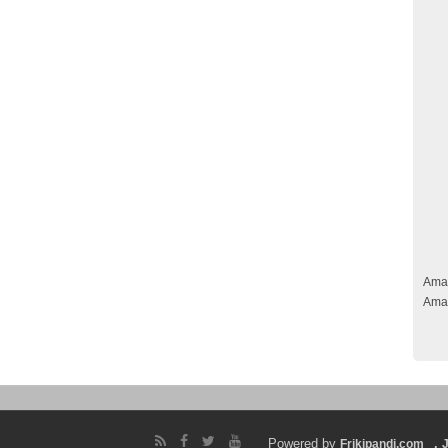
Ama
Ama
Powered by
.
Frikipandi.com