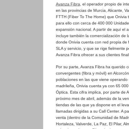
Avanza Fibra
, el operador propio de int
en las provincias de Murcia, Alicante, V
FTTH (Fiber To The Home) que Onivia ti
para ello con cerca de 400 000 Unidades
expansión nacional. A partir de aquí el
incluye también la comercialización de 
donde Onivia cuenta con red propia de fi
SLA y servicio, y que se rige fielmente 
Avanza Fibra ofrecer a sus clientes fin
Por su parte, Avanza Fibra ha querido 
convergentes (fibra y móvil) en Alcorcó
poblaciones en las que viene operando 
madrileña, Onivia cuenta ya con 65 000 
Óptica. Esta cifra implica, por parte de A
próximo mes de abril, además de la vent
tiendas de las que ya dispone en el lev
llamadas dirigidas a su Call Center. A 
venta (dentro de la Comunidad de Madri
Hortaleza, Valverde, La Paz, El Pilar, Al