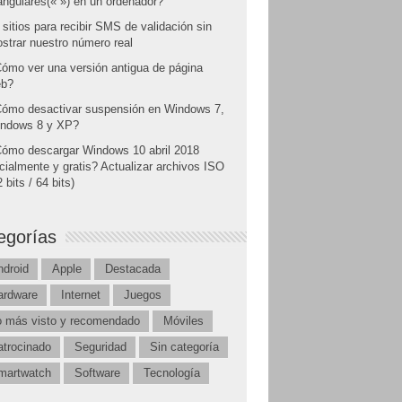
angulares(« ») en un ordenador?
 sitios para recibir SMS de validación sin
strar nuestro número real
ómo ver una versión antigua de página
b?
ómo desactivar suspensión en Windows 7,
ndows 8 y XP?
ómo descargar Windows 10 abril 2018
icialmente y gratis? Actualizar archivos ISO
 bits / 64 bits)
egorías
ndroid
Apple
Destacada
ardware
Internet
Juegos
o más visto y recomendado
Móviles
atrocinado
Seguridad
Sin categoría
martwatch
Software
Tecnología