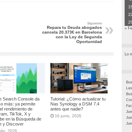
1
2
2
Siguiente
Repara tu Deuda abogados
« F
cancela 20.373€ en Barcelona
con la Ley de Segunda
Oportunidad
Lo 
Bus
Las
Bus
e Search Console da
Tutorial: ¿Cómo actualizar tu
Com
so más: ya permite
Nas Synology a DSM 7.4
Fac
el rendimiento de
antes que nadie?
Jue
ram, TikTok, X y
16 junio, 2026
Jue
be en la Búsqueda de
Jue
e y Discover
ulio, 2026