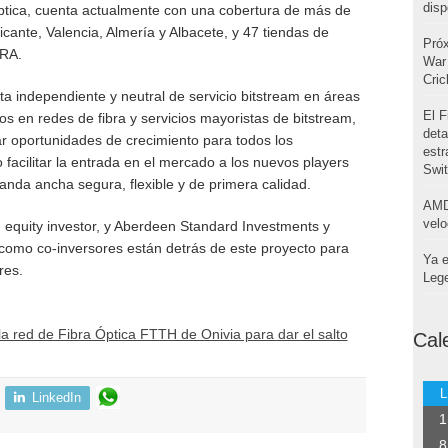
disp
ptica, cuenta actualmente con una cobertura de más de
cante, Valencia, Almería y Albacete, y 47 tiendas de
Pró
BRA.
War 
Cri
ta independiente y neutral de servicio bitstream en áreas
El F
s en redes de fibra y servicios mayoristas de bitstream,
deta
ar oportunidades de crecimiento para todos los
estr
 facilitar la entrada en el mercado a los nuevos players
Swi
anda ancha segura, flexible y de primera calidad.
AMD
velo
 equity investor, y Aberdeen Standard Investments y
 como co-inversores están detrás de este proyecto para
Ya e
res.
Leg
la red de Fibra Óptica FTTH de Onivia para dar el salto
Cal
L
LinkedIn
1
8