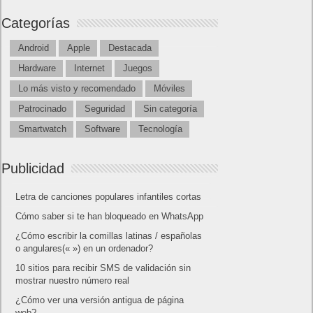
Categorías
Android
Apple
Destacada
Hardware
Internet
Juegos
Lo más visto y recomendado
Móviles
Patrocinado
Seguridad
Sin categoría
Smartwatch
Software
Tecnología
Publicidad
Letra de canciones populares infantiles cortas
Cómo saber si te han bloqueado en WhatsApp
¿Cómo escribir la comillas latinas / españolas
o angulares(« ») en un ordenador?
10 sitios para recibir SMS de validación sin
mostrar nuestro número real
¿Cómo ver una versión antigua de página
web?