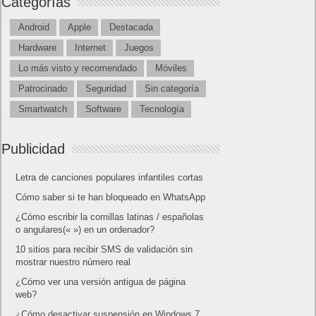
Categorías
Android
Apple
Destacada
Hardware
Internet
Juegos
Lo más visto y recomendado
Móviles
Patrocinado
Seguridad
Sin categoría
Smartwatch
Software
Tecnología
Publicidad
Letra de canciones populares infantiles cortas
Cómo saber si te han bloqueado en WhatsApp
¿Cómo escribir la comillas latinas / españolas
o angulares(« ») en un ordenador?
10 sitios para recibir SMS de validación sin
mostrar nuestro número real
¿Cómo ver una versión antigua de página
web?
¿Cómo desactivar suspensión en Windows 7,