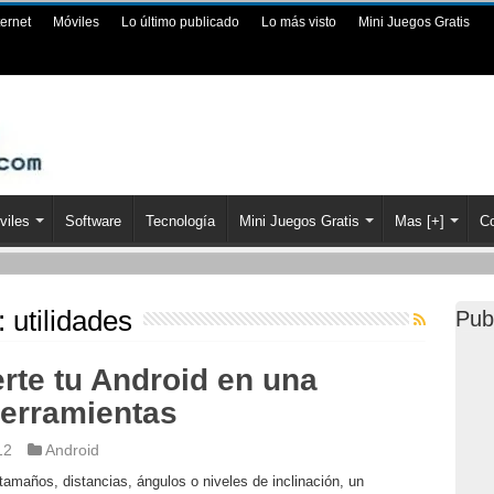
ternet
Móviles
Lo último publicado
Lo más visto
Mini Juegos Gratis
viles
Software
Tecnología
Mini Juegos Gratis
Mas [+]
Co
a:
utilidades
Pub
rte tu Android en una
herramientas
12
Android
 tamaños, distancias, ángulos o niveles de inclinación, un