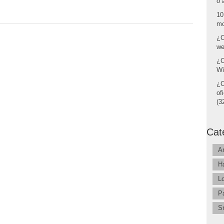
o 
10
mo
¿C
we
¿C
Wi
¿C
of
(32
Cat
A
H
L
P
S