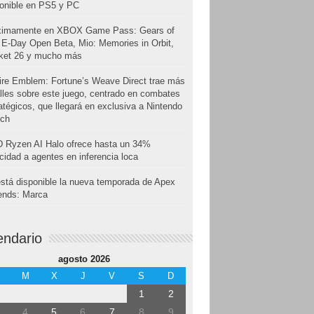
onible en PS5 y PC
ximamente en XBOX Game Pass: Gears of
E-Day Open Beta, Mio: Memories in Orbit,
cket 26 y mucho más
ire Emblem: Fortune’s Weave Direct trae más
lles sobre este juego, centrado en combates
atégicos, que llegará en exclusiva a Nintendo
tch
 Ryzen AI Halo ofrece hasta un 34%
cidad a agentes en inferencia loca
stá disponible la nueva temporada de Apex
ends: Marca
endario
agosto 2026
M
X
J
V
S
D
1
2
4
5
6
7
8
9