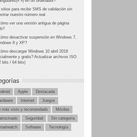
angulares(« ») en un ordenador?
 sitios para recibir SMS de validación sin
strar nuestro número real
ómo ver una versión antigua de página
b?
ómo desactivar suspensión en Windows 7,
ndows 8 y XP?
ómo descargar Windows 10 abril 2018
icialmente y gratis? Actualizar archivos ISO
 bits / 64 bits)
egorías
ndroid
Apple
Destacada
ardware
Internet
Juegos
o más visto y recomendado
Móviles
atrocinado
Seguridad
Sin categoría
martwatch
Software
Tecnología