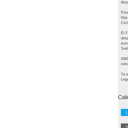
disp
Pró
War 
Cri
El F
deta
estr
Swi
AMD
velo
Ya e
Leg
Cal
L
3