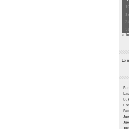
1
1
2
3
« Ju
Lo 
Bus
Las
Bus
Com
Fac
Jue
Jue
Jue