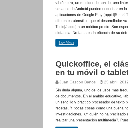
vibrómetro, un medidor de sonido, una linte
usuarios de Android pueden encontrar en la
aplicaciones de Google Play;[appid]Smart To
diferentes utensilios que el desarrollador 
Tools[/appid] a un módico precio. Son espe
distancia. No tanta es la eficacia de su de
Leer Mas »
Quickoffice, el cl
en tu móvil o table
Juan Cascón Baños
25 abril, 201
Sin duda alguna, uno de los usos más frecue
de documentos. En el ámbito educativo, lab
un sencillo y práctico procesador de texto p
recetas. Y pocas cosas como una buena hoja
investigaciones. ¿Y quién no ha precisado a
realizar una presentación multimedia?. Pues