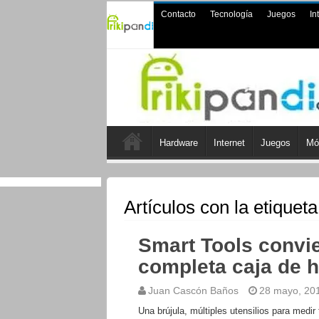
Contacto
Tecnología
Juegos
In
Hardware
Internet
Juegos
Mó
Artículos con la etiquet
Smart Tools convie
completa caja de 
Juan Cascón Baños
28 mayo, 20
Una brújula, múltiples utensilios para medir