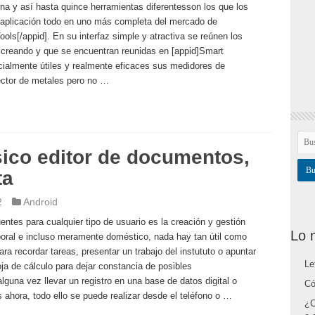
rna y así hasta quince herramientas diferentesson los que los
 aplicación todo en uno más completa del mercado de
ols[/appid]. En su interfaz simple y atractiva se reúnen los
va creando y que se encuentran reunidas en [appid]Smart
cialmente útiles y realmente eficaces sus medidores de
tector de metales pero no …
ásico editor de documentos,
ta
2
Android
ntes para cualquier tipo de usuario es la creación y gestión
Lo 
oral e incluso meramente doméstico, nada hay tan útil como
ara recordar tareas, presentar un trabajo del instututo o apuntar
Le
 de cálculo para dejar constancia de posibles
lguna vez llevar un registro en una base de datos digital o
Có
 ahora, todo ello se puede realizar desde el teléfono o …
¿C