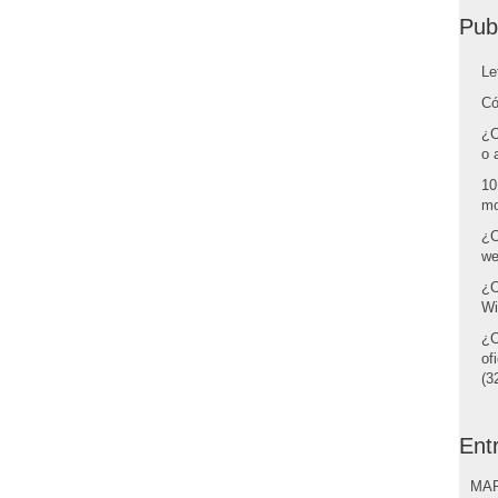
Pub
Le
Có
¿C
o 
10
mo
¿C
we
¿C
Wi
¿C
of
(32
Ent
MAR