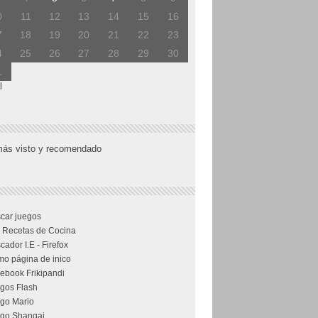
0
11
12
13
14
15
16
7
18
19
20
21
22
23
4
25
26
27
28
29
30
1
l
más visto y recomendado
car juegos
 Recetas de Cocina
cador I.E - Firefox
o página de inico
ebook Frikipandi
gos Flash
go Mario
go Shangai