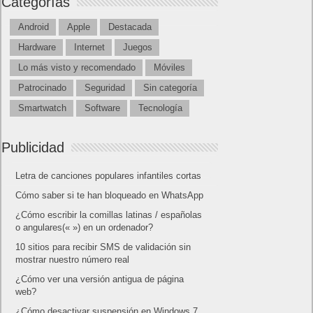
Categorías
Android
Apple
Destacada
Hardware
Internet
Juegos
Lo más visto y recomendado
Móviles
Patrocinado
Seguridad
Sin categoría
Smartwatch
Software
Tecnología
Publicidad
Letra de canciones populares infantiles cortas
Cómo saber si te han bloqueado en WhatsApp
¿Cómo escribir la comillas latinas / españolas
o angulares(« ») en un ordenador?
10 sitios para recibir SMS de validación sin
mostrar nuestro número real
¿Cómo ver una versión antigua de página
web?
¿Cómo desactivar suspensión en Windows 7,