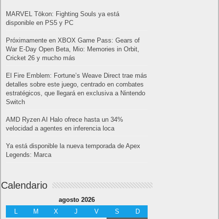
MARVEL Tōkon: Fighting Souls ya está
disponible en PS5 y PC
Próximamente en XBOX Game Pass: Gears of
War E-Day Open Beta, Mio: Memories in Orbit,
Cricket 26 y mucho más
El Fire Emblem: Fortune’s Weave Direct trae más
detalles sobre este juego, centrado en combates
estratégicos, que llegará en exclusiva a Nintendo
Switch
AMD Ryzen AI Halo ofrece hasta un 34%
velocidad a agentes en inferencia loca
Ya está disponible la nueva temporada de Apex
Legends: Marca
Calendario
agosto 2026
L
M
X
J
V
S
D