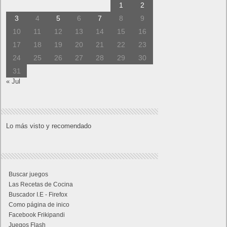
1
2
3
4
5
6
7
8
9
10
11
12
13
14
15
16
17
18
19
20
21
22
23
24
25
26
27
28
29
30
31
« Jul
Lo más visto y recomendado
Buscar juegos
Las Recetas de Cocina
Buscador I.E - Firefox
Como página de inico
Facebook Frikipandi
Juegos Flash