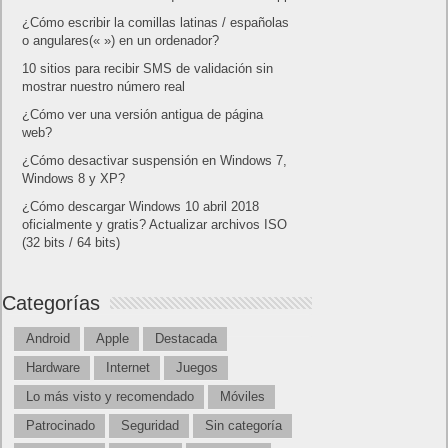
¿Cómo escribir la comillas latinas / españolas
o angulares(« ») en un ordenador?
10 sitios para recibir SMS de validación sin
mostrar nuestro número real
¿Cómo ver una versión antigua de página
web?
¿Cómo desactivar suspensión en Windows 7,
Windows 8 y XP?
¿Cómo descargar Windows 10 abril 2018
oficialmente y gratis? Actualizar archivos ISO
(32 bits / 64 bits)
Categorías
Android
Apple
Destacada
Hardware
Internet
Juegos
Lo más visto y recomendado
Móviles
Patrocinado
Seguridad
Sin categoría