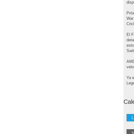
disp
Pró
War 
Cri
El F
deta
estr
Swi
AMD
velo
Ya e
Leg
Cal
L
3