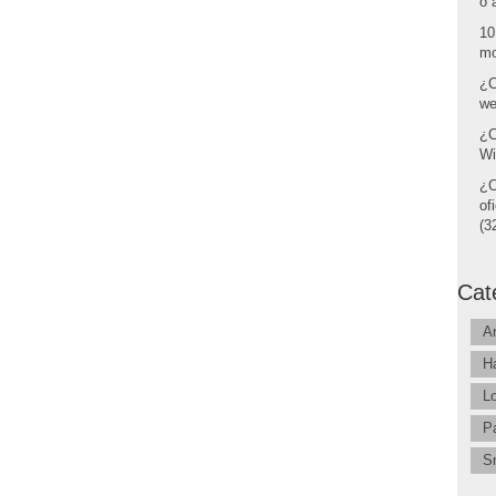
o 
10
mo
¿C
we
¿C
Wi
¿C
of
(32
Cat
A
H
L
P
S