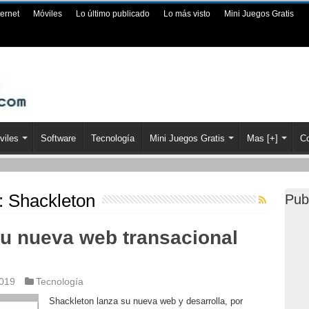
ternet
Móviles
Lo último publicado
Lo más visto
Mini Juegos Gratis
viles
Software
Tecnología
Mini Juegos Gratis
Mas [+]
Co
a:
Shackleton
Pub
su nueva web transacional
2019
Tecnología
Shackleton lanza su nueva web y desarrolla, por