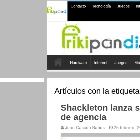
Contacto
Tecnología
Juegos
In
Hardware
Internet
Juegos
Mó
Artículos con la etiquet
Shackleton lanza 
de agencia
Juan Cascón Baños
25 febrero, 