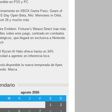
onible en PS5 y PC
ximamente en XBOX Game Pass: Gears of
E-Day Open Beta, Mio: Memories in Orbit,
cket 26 y mucho más
ire Emblem: Fortune’s Weave Direct trae más
lles sobre este juego, centrado en combates
atégicos, que llegará en exclusiva a Nintendo
tch
 Ryzen AI Halo ofrece hasta un 34%
cidad a agentes en inferencia loca
stá disponible la nueva temporada de Apex
ends: Marca
endario
agosto 2026
M
X
J
V
S
D
1
2
4
5
6
7
8
9