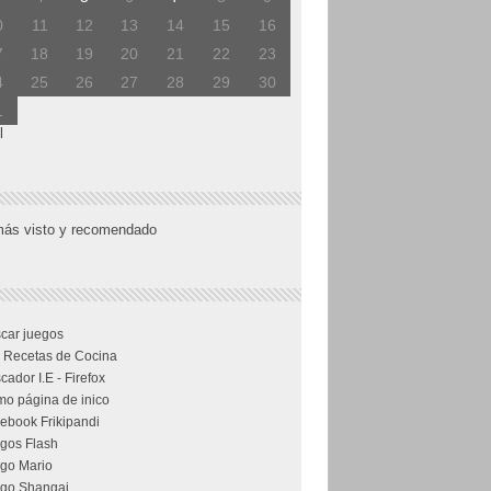
0
11
12
13
14
15
16
7
18
19
20
21
22
23
4
25
26
27
28
29
30
1
l
más visto y recomendado
car juegos
 Recetas de Cocina
cador I.E - Firefox
o página de inico
ebook Frikipandi
gos Flash
go Mario
go Shangai