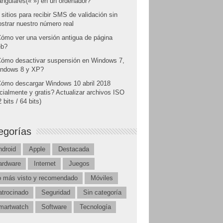
angulares(« ») en un ordenador?
 sitios para recibir SMS de validación sin
strar nuestro número real
ómo ver una versión antigua de página
b?
ómo desactivar suspensión en Windows 7,
ndows 8 y XP?
ómo descargar Windows 10 abril 2018
icialmente y gratis? Actualizar archivos ISO
 bits / 64 bits)
egorías
ndroid
Apple
Destacada
ardware
Internet
Juegos
o más visto y recomendado
Móviles
atrocinado
Seguridad
Sin categoría
martwatch
Software
Tecnología