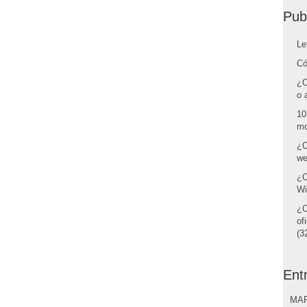
Pub
Le
Có
¿C
o 
10
mo
¿C
we
¿C
Wi
¿C
of
(32
Ent
MAR