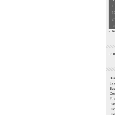
1
1
2
3
« Ju
Lo 
Bus
Las
Bus
Com
Fac
Jue
Jue
Jue