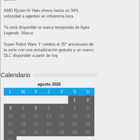
AMD Ryzen AI Halo ofrece hasta un 34%
velocidad a agentes en inferencia loca
Ya está disponible la nueva temporada de Apex
Legends: Marca
Super Robot Wars Y celebra el 35º aniversario de
la serie con una actualización gratuita y un nuevo
DLC disponible a partir de hoy
Calendario
agosto 2026
L
M
X
J
V
S
D
1
2
3
4
5
6
7
8
9
10
11
12
13
14
15
16
17
18
19
20
21
22
23
24
25
26
27
28
29
30