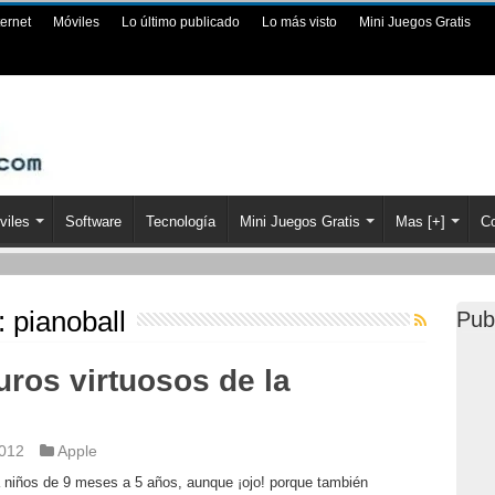
ternet
Móviles
Lo último publicado
Lo más visto
Mini Juegos Gratis
viles
Software
Tecnología
Mini Juegos Gratis
Mas [+]
Co
a:
pianoball
Pub
uros virtuosos de la
2012
Apple
a niños de 9 meses a 5 años, aunque ¡ojo! porque también