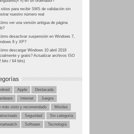
angulares(« ») en un ordenador?
 sitios para recibir SMS de validación sin
strar nuestro número real
ómo ver una versión antigua de página
b?
ómo desactivar suspensión en Windows 7,
ndows 8 y XP?
ómo descargar Windows 10 abril 2018
icialmente y gratis? Actualizar archivos ISO
 bits / 64 bits)
egorías
ndroid
Apple
Destacada
ardware
Internet
Juegos
o más visto y recomendado
Móviles
atrocinado
Seguridad
Sin categoría
martwatch
Software
Tecnología