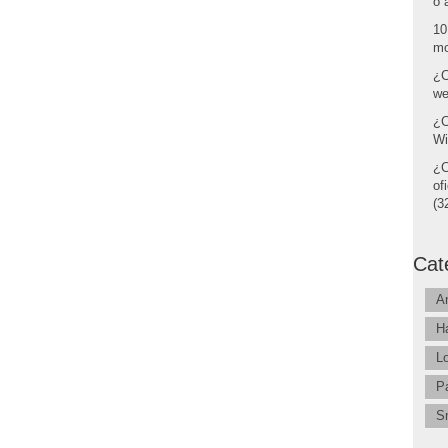
o 
10
mo
¿C
we
¿C
Wi
¿C
of
(32
Cat
A
H
L
P
S