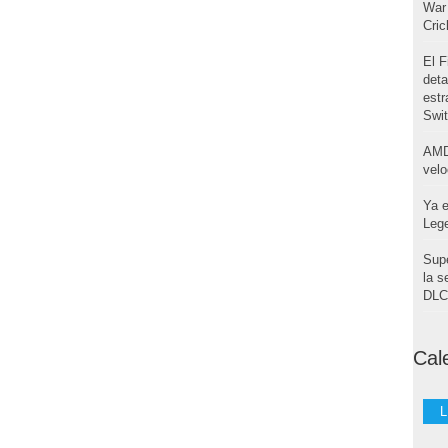
War 
Cri
El F
deta
estr
Swi
AMD
velo
Ya e
Leg
Supe
la s
DLC 
Cal
L