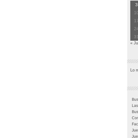
3
1
1
2
3
« Ju
Lo 
Bus
Las
Bus
Com
Fac
Jue
Jue