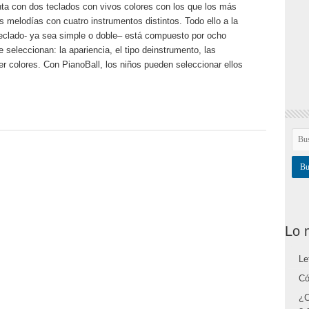
ta con dos teclados con vivos colores con los que los más
 melodías con cuatro instrumentos distintos. Todo ello a la
teclado- ya sea simple o doble– está compuesto por ocho
 seleccionan: la apariencia, el tipo deinstrumento, las
er colores. Con PianoBall, los niños pueden seleccionar ellos
Lo 
Le
Có
¿C