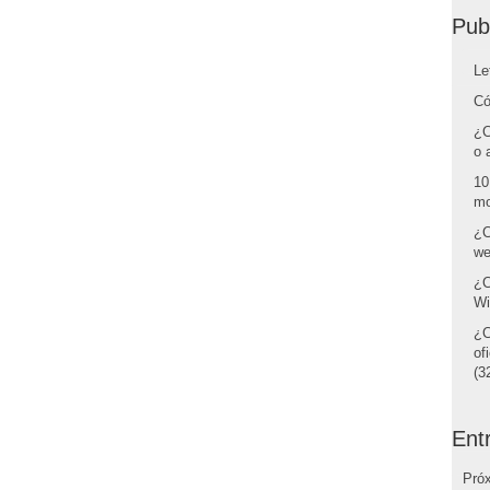
Pub
Le
Có
¿C
o 
10
mo
¿C
we
¿C
Wi
¿C
of
(32
Ent
Pró