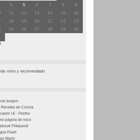
4
5
6
7
8
9
0
11
12
13
14
15
16
7
18
19
20
21
22
23
4
25
26
27
28
29
30
1
l
más visto y recomendado
car juegos
 Recetas de Cocina
cador I.E - Firefox
o página de inico
ebook Frikipandi
gos Flash
go Mario