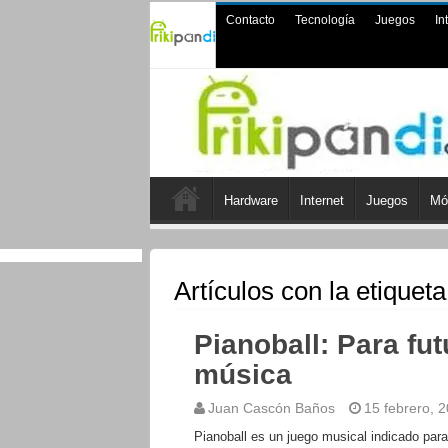
Contacto
Tecnología
Juegos
In
Hardware
Internet
Juegos
Mó
Artículos con la etiquet
Pianoball: Para fut
música
Juan Cascón Baños
15 febrero, 
Pianoball es un juego musical indicado par