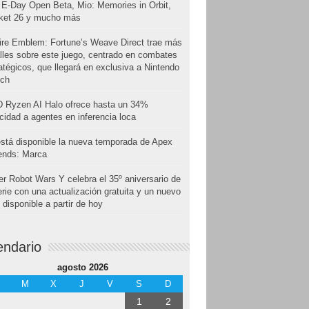
E-Day Open Beta, Mio: Memories in Orbit,
cket 26 y mucho más
ire Emblem: Fortune’s Weave Direct trae más
lles sobre este juego, centrado en combates
atégicos, que llegará en exclusiva a Nintendo
tch
 Ryzen AI Halo ofrece hasta un 34%
cidad a agentes en inferencia loca
stá disponible la nueva temporada de Apex
ends: Marca
r Robot Wars Y celebra el 35º aniversario de
erie con una actualización gratuita y un nuevo
disponible a partir de hoy
endario
agosto 2026
M
X
J
V
S
D
1
2