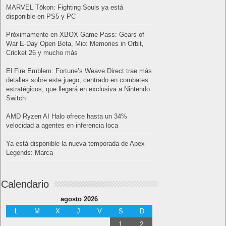
MARVEL Tōkon: Fighting Souls ya está
disponible en PS5 y PC
Próximamente en XBOX Game Pass: Gears of
War E-Day Open Beta, Mio: Memories in Orbit,
Cricket 26 y mucho más
El Fire Emblem: Fortune’s Weave Direct trae más
detalles sobre este juego, centrado en combates
estratégicos, que llegará en exclusiva a Nintendo
Switch
AMD Ryzen AI Halo ofrece hasta un 34%
velocidad a agentes en inferencia loca
Ya está disponible la nueva temporada de Apex
Legends: Marca
Calendario
agosto 2026
L
M
X
J
V
S
D
1
2