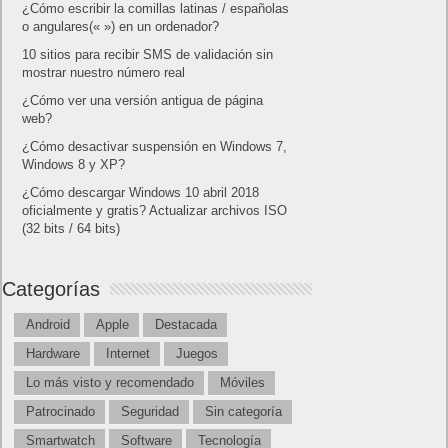
¿Cómo escribir la comillas latinas / españolas
o angulares(« ») en un ordenador?
10 sitios para recibir SMS de validación sin
mostrar nuestro número real
¿Cómo ver una versión antigua de página
web?
¿Cómo desactivar suspensión en Windows 7,
Windows 8 y XP?
¿Cómo descargar Windows 10 abril 2018
oficialmente y gratis? Actualizar archivos ISO
(32 bits / 64 bits)
Categorías
Android
Apple
Destacada
Hardware
Internet
Juegos
Lo más visto y recomendado
Móviles
Patrocinado
Seguridad
Sin categoría
Smartwatch
Software
Tecnología