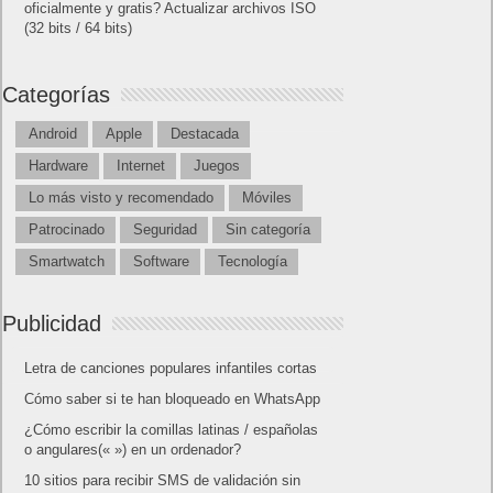
oficialmente y gratis? Actualizar archivos ISO
(32 bits / 64 bits)
Categorías
Android
Apple
Destacada
Hardware
Internet
Juegos
Lo más visto y recomendado
Móviles
Patrocinado
Seguridad
Sin categoría
Smartwatch
Software
Tecnología
Publicidad
Letra de canciones populares infantiles cortas
Cómo saber si te han bloqueado en WhatsApp
¿Cómo escribir la comillas latinas / españolas
o angulares(« ») en un ordenador?
10 sitios para recibir SMS de validación sin