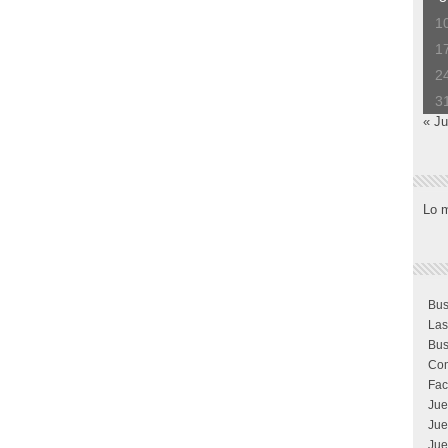
1
1
2
3
« Ju
Lo 
Bus
Las
Bus
Com
Fac
Jue
Jue
Jue