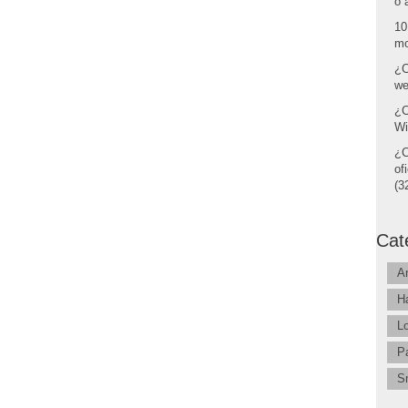
o 
10
mo
¿C
we
¿C
Wi
¿C
of
(32
Cat
A
H
L
P
S