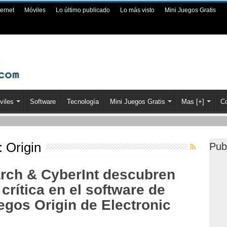
ternet
Móviles
Lo último publicado
Lo más visto
Mini Juegos Gratis
viles
Software
Tecnología
Mini Juegos Gratis
Mas [+]
Co
a:
Origin
Pub
rch & CyberInt descubren
crítica en el software de
egos Origin de Electronic