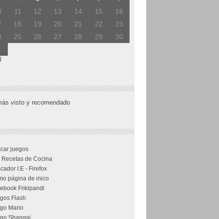
0
11
12
13
14
15
16
7
18
19
20
21
22
23
4
25
26
27
28
29
30
1
l
más visto y recomendado
car juegos
 Recetas de Cocina
cador I.E - Firefox
o página de inico
ebook Frikipandi
gos Flash
go Mario
go Shangai