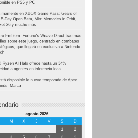
onible en PS5 y PC
ximamente en XBOX Game Pass: Gears of
E-Day Open Beta, Mio: Memories in Orbit,
cket 26 y mucho más
ire Emblem: Fortune’s Weave Direct trae más
lles sobre este juego, centrado en combates
atégicos, que llegará en exclusiva a Nintendo
tch
 Ryzen AI Halo ofrece hasta un 34%
cidad a agentes en inferencia loca
stá disponible la nueva temporada de Apex
ends: Marca
endario
agosto 2026
M
X
J
V
S
D
1
2
4
5
6
7
8
9