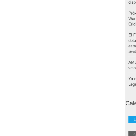
disp
Pró
War 
Cri
El F
deta
estr
Swi
AMD
velo
Ya e
Leg
Cal
L
3