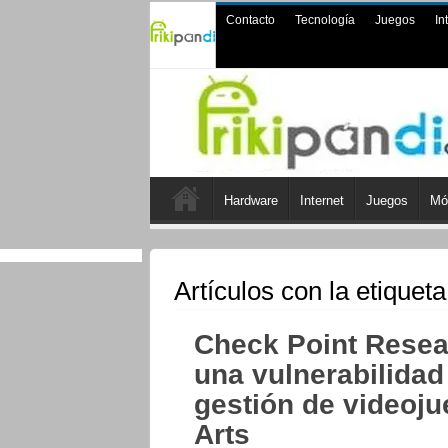
Contacto
Tecnología
Juegos
In
Hardware
Internet
Juegos
Mó
Artículos con la etiquet
Check Point Resea
una vulnerabilidad 
gestión de videoju
Arts