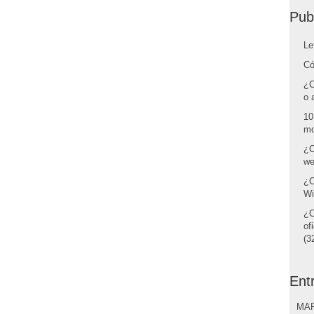
Pub
Le
Có
¿C
o 
10
mo
¿C
we
¿C
Wi
¿C
of
(32
Ent
MAR