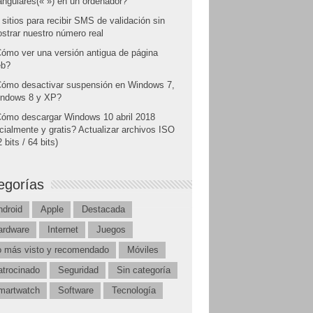
angulares(« ») en un ordenador?
 sitios para recibir SMS de validación sin
strar nuestro número real
ómo ver una versión antigua de página
b?
ómo desactivar suspensión en Windows 7,
ndows 8 y XP?
ómo descargar Windows 10 abril 2018
icialmente y gratis? Actualizar archivos ISO
 bits / 64 bits)
egorías
ndroid
Apple
Destacada
ardware
Internet
Juegos
o más visto y recomendado
Móviles
atrocinado
Seguridad
Sin categoría
martwatch
Software
Tecnología