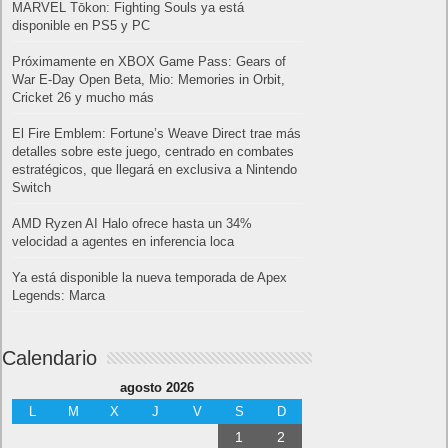
MARVEL Tōkon: Fighting Souls ya está
disponible en PS5 y PC
Próximamente en XBOX Game Pass: Gears of
War E-Day Open Beta, Mio: Memories in Orbit,
Cricket 26 y mucho más
El Fire Emblem: Fortune’s Weave Direct trae más
detalles sobre este juego, centrado en combates
estratégicos, que llegará en exclusiva a Nintendo
Switch
AMD Ryzen AI Halo ofrece hasta un 34%
velocidad a agentes en inferencia loca
Ya está disponible la nueva temporada de Apex
Legends: Marca
Calendario
agosto 2026
L
M
X
J
V
S
D
1
2