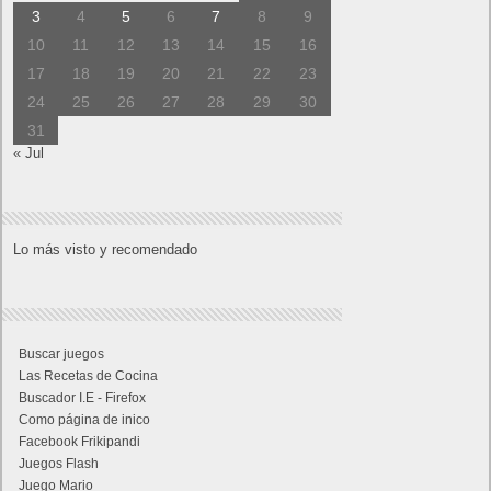
3
4
5
6
7
8
9
10
11
12
13
14
15
16
17
18
19
20
21
22
23
24
25
26
27
28
29
30
31
« Jul
Lo más visto y recomendado
Buscar juegos
Las Recetas de Cocina
Buscador I.E - Firefox
Como página de inico
Facebook Frikipandi
Juegos Flash
Juego Mario