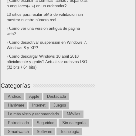
¿Cómo escribir la comillas latinas / españolas
o angulares(« ») en un ordenador?
10 sitios para recibir SMS de validación sin
mostrar nuestro número real
¿Cómo ver una versión antigua de página
web?
¿Cómo desactivar suspensión en Windows 7,
Windows 8 y XP?
¿Cómo descargar Windows 10 abril 2018
oficialmente y gratis? Actualizar archivos ISO
(32 bits / 64 bits)
Categorías
Android
Apple
Destacada
Hardware
Internet
Juegos
Lo más visto y recomendado
Móviles
Patrocinado
Seguridad
Sin categoría
Smartwatch
Software
Tecnología