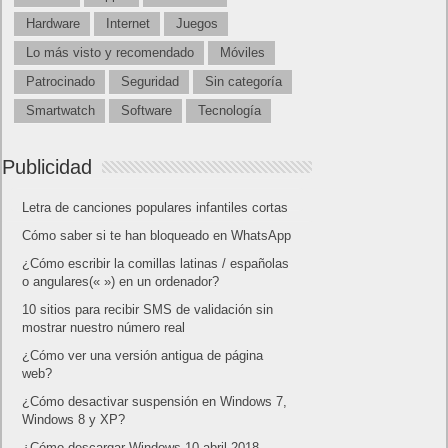
Hardware
Internet
Juegos
Lo más visto y recomendado
Móviles
Patrocinado
Seguridad
Sin categoría
Smartwatch
Software
Tecnología
Publicidad
Letra de canciones populares infantiles cortas
Cómo saber si te han bloqueado en WhatsApp
¿Cómo escribir la comillas latinas / españolas
o angulares(« ») en un ordenador?
10 sitios para recibir SMS de validación sin
mostrar nuestro número real
¿Cómo ver una versión antigua de página
web?
¿Cómo desactivar suspensión en Windows 7,
Windows 8 y XP?
¿Cómo descargar Windows 10 abril 2018