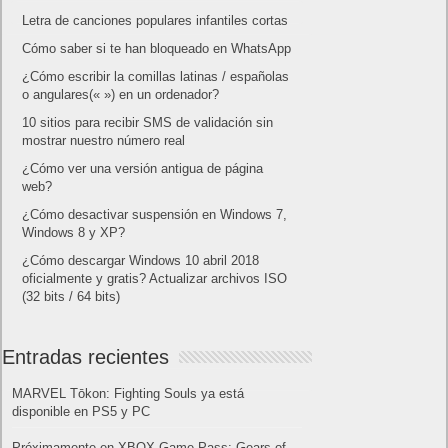
Letra de canciones populares infantiles cortas
Cómo saber si te han bloqueado en WhatsApp
¿Cómo escribir la comillas latinas / españolas
o angulares(« ») en un ordenador?
10 sitios para recibir SMS de validación sin
mostrar nuestro número real
¿Cómo ver una versión antigua de página
web?
¿Cómo desactivar suspensión en Windows 7,
Windows 8 y XP?
¿Cómo descargar Windows 10 abril 2018
oficialmente y gratis? Actualizar archivos ISO
(32 bits / 64 bits)
Entradas recientes
MARVEL Tōkon: Fighting Souls ya está
disponible en PS5 y PC
Próximamente en XBOX Game Pass: Gears of