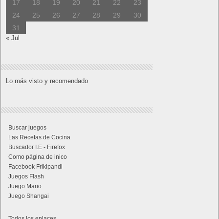
17
18
19
20
21
22
23
24
25
26
27
28
29
30
31
« Jul
Lo más visto y recomendado
Buscar juegos
Las Recetas de Cocina
Buscador I.E - Firefox
Como página de inico
Facebook Frikipandi
Juegos Flash
Juego Mario
Juego Shangai
Todos los enlaces