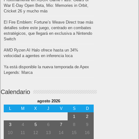
War E-Day Open Beta, Mio: Memories in Orbit,
Cricket 26 y mucho más
El Fire Emblem: Fortune’s Weave Direct trae más
detalles sobre este juego, centrado en combates
estratégicos, que llegará en exclusiva a Nintendo
Switch
AMD Ryzen AI Halo ofrece hasta un 34%
velocidad a agentes en inferencia loca
Ya está disponible la nueva temporada de Apex
Legends: Marca
Calendario
agosto 2026
L
M
X
J
V
S
D
1
2
3
4
5
6
7
8
9
10
11
12
13
14
15
16