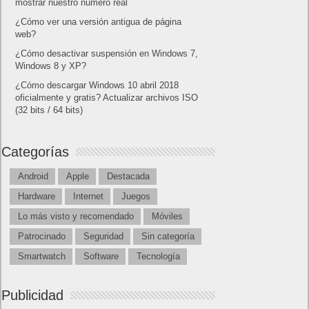
mostrar nuestro número real
¿Cómo ver una versión antigua de página
web?
¿Cómo desactivar suspensión en Windows 7,
Windows 8 y XP?
¿Cómo descargar Windows 10 abril 2018
oficialmente y gratis? Actualizar archivos ISO
(32 bits / 64 bits)
Categorías
Android
Apple
Destacada
Hardware
Internet
Juegos
Lo más visto y recomendado
Móviles
Patrocinado
Seguridad
Sin categoría
Smartwatch
Software
Tecnología
Publicidad