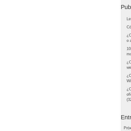
Pub
Le
Có
¿C
o 
10
mo
¿C
we
¿C
Wi
¿C
of
(32
Ent
Pró