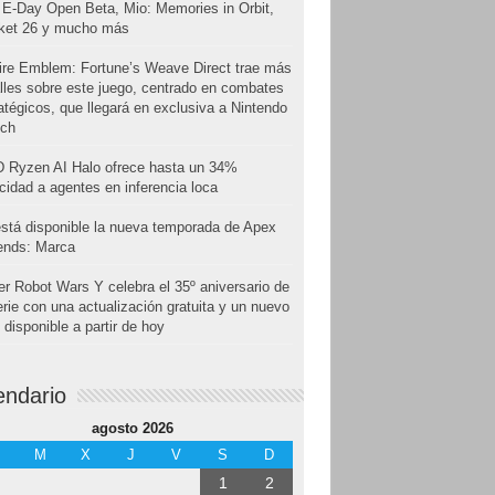
E-Day Open Beta, Mio: Memories in Orbit,
cket 26 y mucho más
ire Emblem: Fortune’s Weave Direct trae más
lles sobre este juego, centrado en combates
atégicos, que llegará en exclusiva a Nintendo
tch
 Ryzen AI Halo ofrece hasta un 34%
cidad a agentes en inferencia loca
stá disponible la nueva temporada de Apex
ends: Marca
r Robot Wars Y celebra el 35º aniversario de
erie con una actualización gratuita y un nuevo
disponible a partir de hoy
endario
agosto 2026
M
X
J
V
S
D
1
2