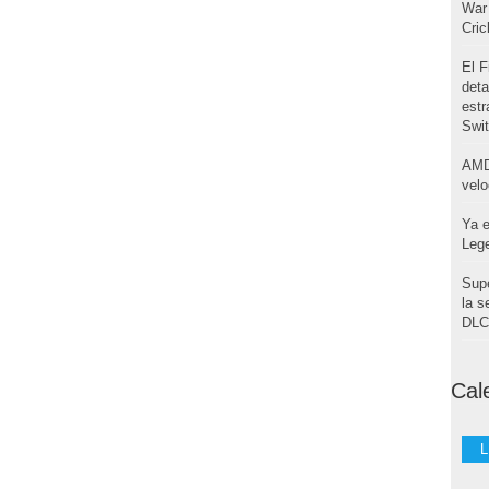
War 
Cri
El F
deta
estr
Swi
AMD
velo
Ya e
Leg
Supe
la s
DLC 
Cal
L