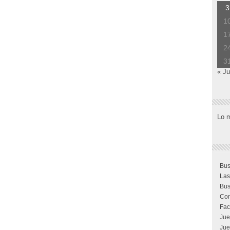
3
1
1
2
3
« Ju
Lo 
Bus
Las
Bus
Com
Fac
Jue
Jue