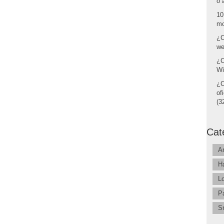
o 
10
mo
¿C
we
¿C
Wi
¿C
of
(32
Cat
A
H
L
P
S