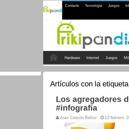
Contacto
Tecnología
Juegos
In
Hardware
Internet
Juegos
Mó
Artículos con la etiquet
Los agregadores d
#infografía
Juan Cascón Baños
12 febrero, 