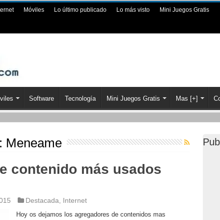
ternet
Móviles
Lo último publicado
Lo más visto
Mini Juegos Gratis
viles
Software
Tecnología
Mini Juegos Gratis
Mas [+]
Co
a:
Meneame
Pub
e contenido más usados
2015
Destacada
,
Internet
Hoy os dejamos los agregadores de contenidos mas