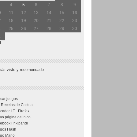
4
5
6
7
8
9
0
11
12
13
14
15
16
7
18
19
20
21
22
23
4
25
26
27
28
29
30
1
l
más visto y recomendado
car juegos
 Recetas de Cocina
cador I.E - Firefox
o página de inico
ebook Frikipandi
gos Flash
go Mario