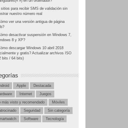
angulares(« ») en un ordenador?
 sitios para recibir SMS de validación sin
strar nuestro número real
ómo ver una versión antigua de página
b?
ómo desactivar suspensión en Windows 7,
ndows 8 y XP?
ómo descargar Windows 10 abril 2018
icialmente y gratis? Actualizar archivos ISO
 bits / 64 bits)
egorías
ndroid
Apple
Destacada
ardware
Internet
Juegos
o más visto y recomendado
Móviles
atrocinado
Seguridad
Sin categoría
martwatch
Software
Tecnología