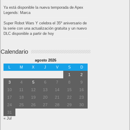
Ya está disponible la nueva temporada de Apex
Legends: Marca
Super Robot Wars Y celebra el 35º aniversario de
la serie con una actualización gratuita y un nuevo
DLC disponible a partir de hoy
Calendario
agosto 2026
L
M
X
J
V
S
D
1
2
3
4
5
6
7
8
9
10
11
12
13
14
15
16
17
18
19
20
21
22
23
24
25
26
27
28
29
30
31
« Jul