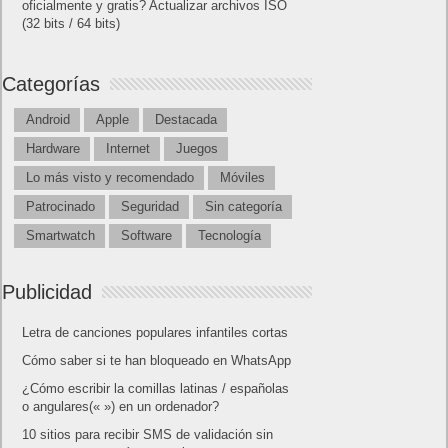
oficialmente y gratis? Actualizar archivos ISO
(32 bits / 64 bits)
Categorías
Android
Apple
Destacada
Hardware
Internet
Juegos
Lo más visto y recomendado
Móviles
Patrocinado
Seguridad
Sin categoría
Smartwatch
Software
Tecnología
Publicidad
Letra de canciones populares infantiles cortas
Cómo saber si te han bloqueado en WhatsApp
¿Cómo escribir la comillas latinas / españolas
o angulares(« ») en un ordenador?
10 sitios para recibir SMS de validación sin