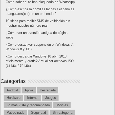
Cómo saber si te han bloqueado en WhatsApp
¿Cómo escribir la comillas latinas / españolas
o angulares(« ») en un ordenador?
10 sitios para recibir SMS de validación sin
mostrar nuestro número real
¿Cómo ver una versión antigua de página
web?
¿Cómo desactivar suspensión en Windows 7,
Windows 8 y XP?
¿Cómo descargar Windows 10 abril 2018
oficialmente y gratis? Actualizar archivos ISO
(32 bits / 64 bits)
Categorías
Android
Apple
Destacada
Hardware
Internet
Juegos
Lo más visto y recomendado
Móviles
Patrocinado
Seguridad
Sin categoría