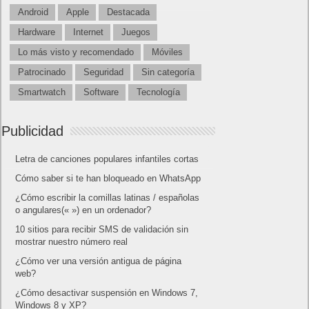
Android
Apple
Destacada
Hardware
Internet
Juegos
Lo más visto y recomendado
Móviles
Patrocinado
Seguridad
Sin categoría
Smartwatch
Software
Tecnología
Publicidad
Letra de canciones populares infantiles cortas
Cómo saber si te han bloqueado en WhatsApp
¿Cómo escribir la comillas latinas / españolas
o angulares(« ») en un ordenador?
10 sitios para recibir SMS de validación sin
mostrar nuestro número real
¿Cómo ver una versión antigua de página
web?
¿Cómo desactivar suspensión en Windows 7,
Windows 8 y XP?