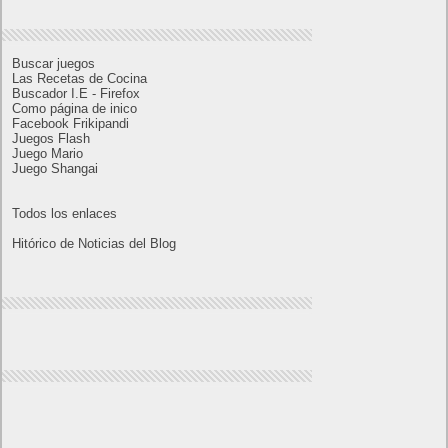
11
12
13
14
15
16
17
18
19
20
21
22
23
24
25
26
27
28
29
30
« Oct
Dic »
Lo más visto y recomendado
Buscar juegos
Las Recetas de Cocina
Buscador I.E - Firefox
Como página de inico
Facebook Frikipandi
Juegos Flash
Juego Mario
Juego Shangai