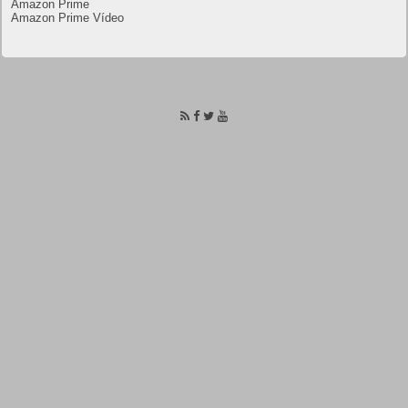
Amazon Prime
Amazon Prime Vídeo
Powered by
.
Todos los derechos
Frikipandi.com
Juan Cascón
reservados.
©