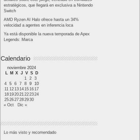
Próximamente en XBOX Game Pass: Gears of
War E-Day Open Beta, Mio: Memories in Orbit,
Cricket 26 y mucho más
El Fire Emblem: Fortune’s Weave Direct trae más
detalles sobre este juego, centrado en combates
estratégicos, que llegará en exclusiva a Nintendo
Switch
AMD Ryzen AI Halo ofrece hasta un 34%
velocidad a agentes en inferencia loca
Ya está disponible la nueva temporada de Apex
Legends: Marca
Calendario
noviembre 2024
L
M
X
J
V
S
D
1
2
3
4
5
6
7
8
9
10