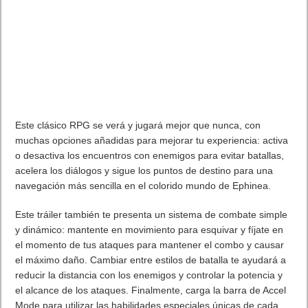
Este clásico RPG se verá y jugará mejor que nunca, con
muchas opciones añadidas para mejorar tu experiencia: activa
o desactiva los encuentros con enemigos para evitar batallas,
acelera los diálogos y sigue los puntos de destino para una
navegación más sencilla en el colorido mundo de Ephinea.
Este tráiler también te presenta un sistema de combate simple
y dinámico: mantente en movimiento para esquivar y fíjate en
el momento de tus ataques para mantener el combo y causar
el máximo daño. Cambiar entre estilos de batalla te ayudará a
reducir la distancia con los enemigos y controlar la potencia y
el alcance de los ataques. Finalmente, carga la barra de Accel
Mode para utilizar las habilidades especiales únicas de cada
personaje.
TALES OF GRACES f REMASTERED
se lanzará el 17 de
enero de 2025 para PlayStation 5, PlayStation 4, Xbox Series
X|S, Xbox One, PC vía Steam y Nintendo Switch.