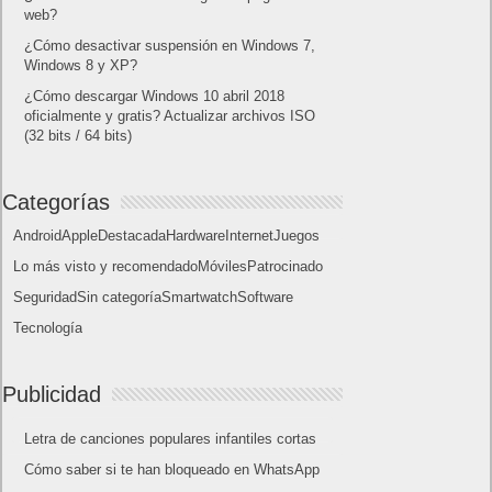
10 sitios para recibir SMS de validación sin
mostrar nuestro número real
¿Cómo ver una versión antigua de página
web?
¿Cómo desactivar suspensión en Windows 7,
Windows 8 y XP?
¿Cómo descargar Windows 10 abril 2018
oficialmente y gratis? Actualizar archivos ISO
(32 bits / 64 bits)
Categorías
Android
Apple
Destacada
Hardware
Internet
Juegos
Lo más visto y recomendado
Móviles
Patrocinado
Seguridad
Sin categoría
Smartwatch
Software
Tecnología