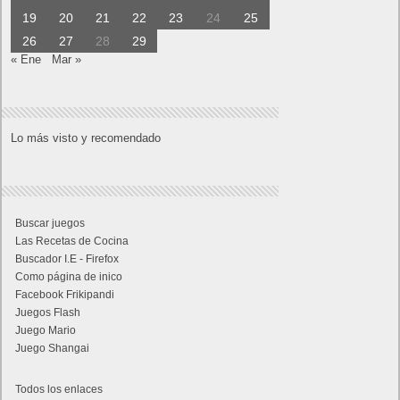
19
20
21
22
23
24
25
26
27
28
29
« Ene
Mar »
Lo más visto y recomendado
Buscar juegos
Las Recetas de Cocina
Buscador I.E - Firefox
Como página de inico
Facebook Frikipandi
Juegos Flash
Juego Mario
Juego Shangai
Todos los enlaces