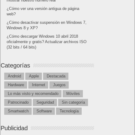
mostrar nuestro número real
¿Cómo ver una versión antigua de página
web?
¿Cómo desactivar suspensión en Windows 7,
Windows 8 y XP?
¿Cómo descargar Windows 10 abril 2018
oficialmente y gratis? Actualizar archivos ISO
(32 bits / 64 bits)
Categorías
Android
Apple
Destacada
Hardware
Internet
Juegos
Lo más visto y recomendado
Móviles
Patrocinado
Seguridad
Sin categoría
Smartwatch
Software
Tecnología
Publicidad