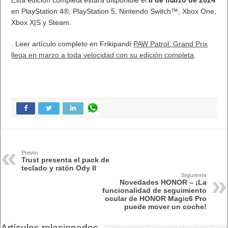
Esta edición completa estará disponible el
8 de marzo de 2024
en PlayStation 4®, PlayStation 5, Nintendo Switch™, Xbox One,
Xbox X|S y Steam.
. Leer artículo completo en Frikipandi
PAW Patrol: Grand Prix
llega en marzo a toda velocidad con su edición completa
.
Previo
Trust presenta el pack de
teclado y ratón Ody II
Siguiente
Novedades HONOR – ¡La
funcionalidad de seguimiento
ocular de HONOR Magic6 Pro
puede mover un coche!
Artículos relacionados