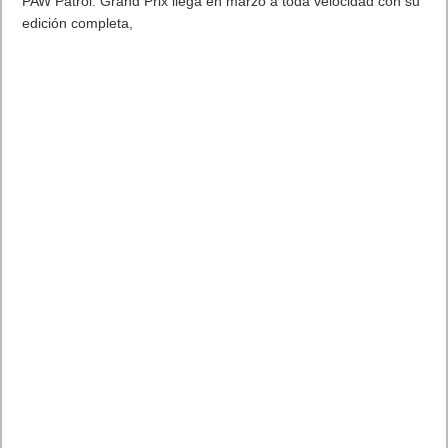
PAW Patrol: Grand Prix llega en marzo a toda velocidad con su
edición completa,