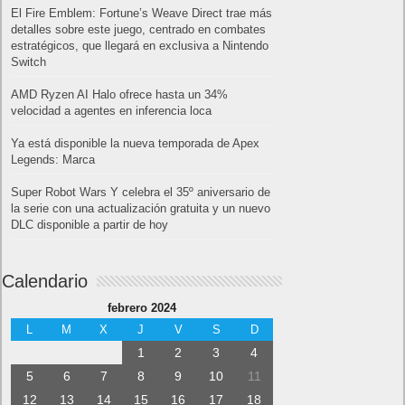
El Fire Emblem: Fortune’s Weave Direct trae más
detalles sobre este juego, centrado en combates
estratégicos, que llegará en exclusiva a Nintendo
Switch
AMD Ryzen AI Halo ofrece hasta un 34%
velocidad a agentes en inferencia loca
Ya está disponible la nueva temporada de Apex
Legends: Marca
Super Robot Wars Y celebra el 35º aniversario de
la serie con una actualización gratuita y un nuevo
DLC disponible a partir de hoy
Calendario
febrero 2024
L
M
X
J
V
S
D
1
2
3
4
5
6
7
8
9
10
11
12
13
14
15
16
17
18