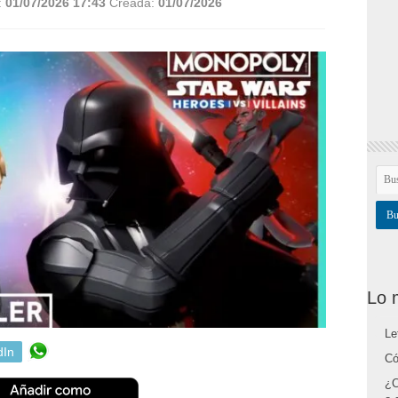
:
01/07/2026 17:43
Creada:
01/07/2026
Lo 
Le
dIn
Có
¿C