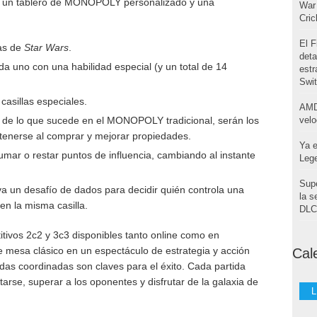
 un tablero de MONOPOLY personalizado y una
War 
Cri
El F
cas de
Star Wars
.
deta
da uno con una habilidad especial (y un total de 14
estr
Swi
asillas especiales.
AMD
ia de lo que sucede en el MONOPOLY tradicional, serán los
velo
btenerse al comprar y mejorar propiedades.
Ya e
ar o restar puntos de influencia, cambiando al instante
Leg
Supe
va un desafío de dados para decidir quién controla una
la s
en la misma casilla.
DLC 
tivos 2c2 y 3c3 disponibles tanto online como en
de mesa clásico en un espectáculo de estrategia y acción
Cal
adas coordinadas son claves para el éxito. Cada partida
rse, superar a los oponentes y disfrutar de la galaxia de
L