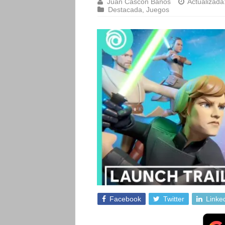
Juan Cascón Baños
Actualizada
Destacada
,
Juegos
Facebook
Twitter
Linke