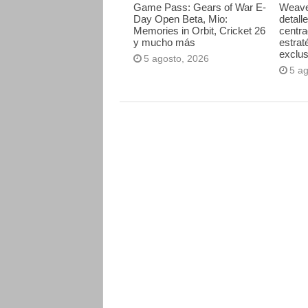
Game Pass: Gears of War E-
Weave
Day Open Beta, Mio:
detall
Memories in Orbit, Cricket 26
centr
y mucho más
estrat
exclus
5 agosto, 2026
5 a