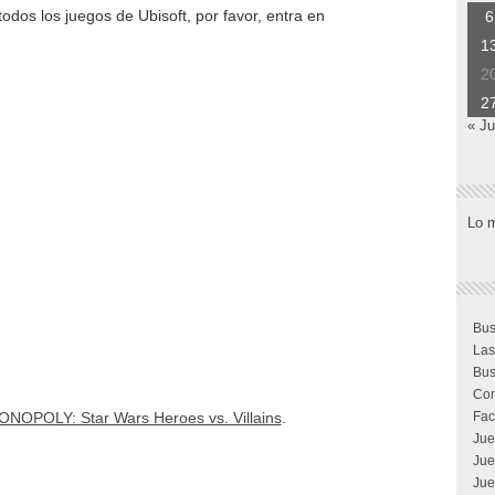
todos los juegos de Ubisoft, por favor, entra en
6
1
2
2
« J
Lo 
Bus
Las
Bus
Com
NOPOLY: Star Wars Heroes vs. Villains
.
Fac
Jue
Jue
Jue