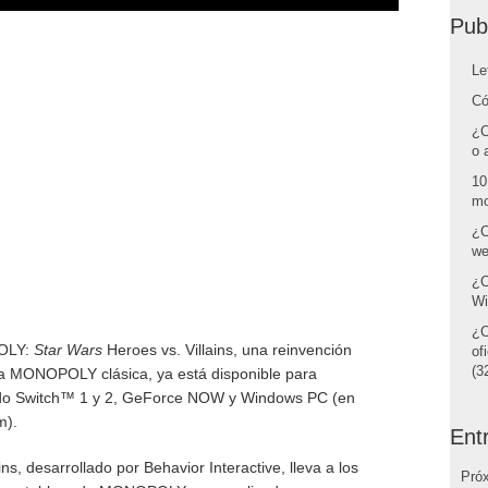
Pub
Le
Có
¿C
o 
10
mo
¿C
we
¿C
Wi
¿C
POLY:
Star Wars
Heroes vs. Villains, una reinvención
of
(32
ia MONOPOLY clásica, ya está disponible para
endo Switch™ 1 y 2, GeForce NOW y Windows PC (en
m).
Ent
ins, desarrollado por Behavior Interactive, lleva a los
Pró