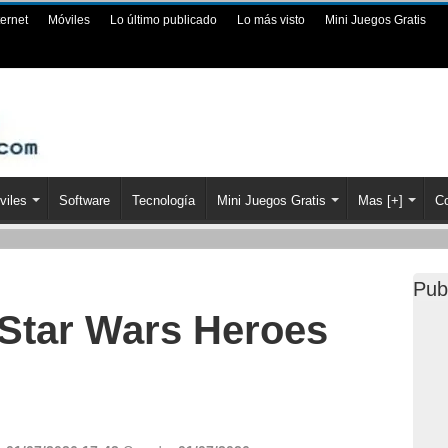
ternet
Móviles
Lo último publicado
Lo más visto
Mini Juegos Gratis
viles
Software
Tecnología
Mini Juegos Gratis
Mas [+]
Co
Pub
tar Wars Heroes