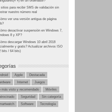
angulares(« ») en un ordenador?
 sitios para recibir SMS de validación sin
strar nuestro número real
ómo ver una versión antigua de página
b?
ómo desactivar suspensión en Windows 7,
ndows 8 y XP?
ómo descargar Windows 10 abril 2018
icialmente y gratis? Actualizar archivos ISO
 bits / 64 bits)
egorías
ndroid
Apple
Destacada
ardware
Internet
Juegos
o más visto y recomendado
Móviles
atrocinado
Seguridad
Sin categoría
martwatch
Software
Tecnología