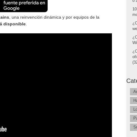
o 
10
mo
lains
, una reinvención dinámica y por equipos de la
¿C
á disponible
.
we
¿C
Wi
¿C
of
(32
Cat
A
H
L
P
S