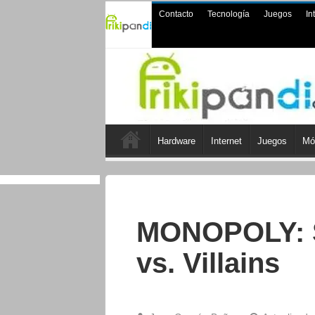
Contacto
Tecnología
Juegos
In
Hardware
Internet
Juegos
Mó
MONOPOLY: S
vs. Villains