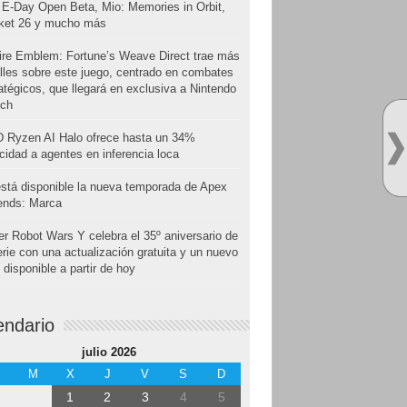
E-Day Open Beta, Mio: Memories in Orbit,
cket 26 y mucho más
ire Emblem: Fortune’s Weave Direct trae más
lles sobre este juego, centrado en combates
atégicos, que llegará en exclusiva a Nintendo
tch
 Ryzen AI Halo ofrece hasta un 34%
cidad a agentes en inferencia loca
stá disponible la nueva temporada de Apex
ends: Marca
r Robot Wars Y celebra el 35º aniversario de
erie con una actualización gratuita y un nuevo
disponible a partir de hoy
endario
julio 2026
M
X
J
V
S
D
1
2
3
4
5