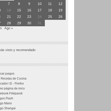
7
8
9
10
11
12
3
14
15
16
17
18
19
0
21
22
23
24
25
26
7
28
29
30
31
un
Ago »
más visto y recomendado
car juegos
 Recetas de Cocina
cador I.E - Firefox
o página de inico
ebook Frikipandi
gos Flash
go Mario
go Shangai