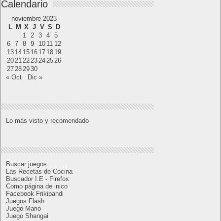
AMD Ryzen AI Halo ofrece hasta un 34%
velocidad a agentes en inferencia loca
Ya está disponible la nueva temporada de Apex
Legends: Marca
Calendario
noviembre 2023
L
M
X
J
V
S
D
1
2
3
4
5
6
7
8
9
10
11
12
13
14
15
16
17
18
19
20
21
22
23
24
25
26
27
28
29
30
« Oct
Dic »