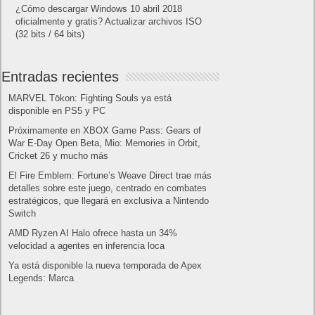
mostrar nuestro número real
¿Cómo ver una versión antigua de página
web?
¿Cómo desactivar suspensión en Windows 7,
Windows 8 y XP?
¿Cómo descargar Windows 10 abril 2018
oficialmente y gratis? Actualizar archivos ISO
(32 bits / 64 bits)
Entradas recientes
MARVEL Tōkon: Fighting Souls ya está
disponible en PS5 y PC
Próximamente en XBOX Game Pass: Gears of
War E-Day Open Beta, Mio: Memories in Orbit,
Cricket 26 y mucho más
El Fire Emblem: Fortune’s Weave Direct trae más
detalles sobre este juego, centrado en combates
estratégicos, que llegará en exclusiva a Nintendo
Switch