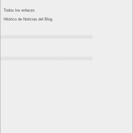
Lo más visto y recomendado
Buscar juegos
Las Recetas de Cocina
Buscador I.E - Firefox
Como página de inico
Facebook Frikipandi
Juegos Flash
Juego Mario
Juego Shangai
Todos los enlaces
Hitórico de Noticias del Blog