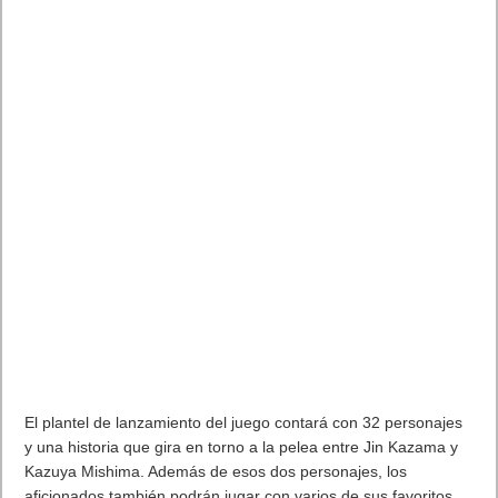
El plantel de lanzamiento del juego contará con 32 personajes
y una historia que gira en torno a la pelea entre Jin Kazama y
Kazuya Mishima. Además de esos dos personajes, los
aficionados también podrán jugar con varios de sus favoritos
(tales como Paul Phoenix o Yoshimitsu), así como con
personajes que regresan (Jun Kazama y Raven) y,
obviamente, los tres nuevos añadidos al listado: Azucena,
Victor Chevalier y Reina. En TEKKEN 8, los modelos de todos
los personajes han sido rehechos completamente desde cero