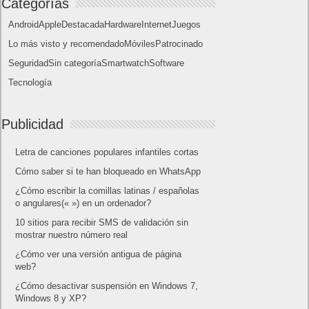
oficialmente y gratis? Actualizar archivos ISO
(32 bits / 64 bits)
Categorías
Android
Apple
Destacada
Hardware
Internet
Juegos
Lo más visto y recomendado
Móviles
Patrocinado
Seguridad
Sin categoría
Smartwatch
Software
Tecnología
Publicidad
Letra de canciones populares infantiles cortas
Cómo saber si te han bloqueado en WhatsApp
¿Cómo escribir la comillas latinas / españolas
o angulares(« ») en un ordenador?
10 sitios para recibir SMS de validación sin