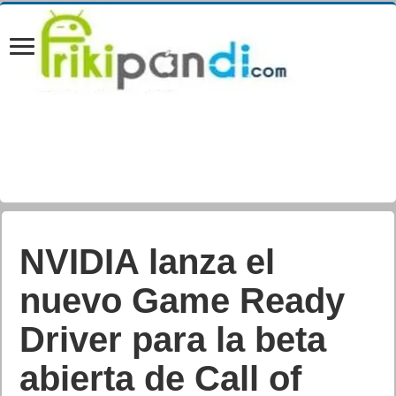
Meta Quest 3. Lucha
contra una invasión
galáctica en tu
propio hogar con el