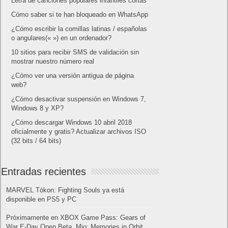
reservados.
©
Home page
Copyright © 2019
Shangai
|
Como página de inico
|
Añadir
Buscador I.E - Firefox
|
Twitter
|
Facebook
|
Sitemap
|
Contacto