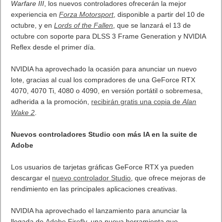
El lanzamiento estará disponible de forma gratuita como título
de lanzamiento para Meta Quest 3 en la tienda de Meta Quest,
a partir del 12 de octubre, pero también será compatible con
Meta Quest 2 y Meta Quest Pro.
Además del nuevo MRcade, YUKI cuenta con otros dos modos
emocionantes y desafiantes:
Modo de Patrulla Sigue la historia del juego y adéntrate en la
imaginación de un niño para volar a través de mundos
multidimensionales con su personaje de acción favorito, el
Ranger Espacial, Yuki. Los jugadores deben recoger mejoras
para volverse más fuertes a medida que enfrentan nuevos
niveles que los sorprenden en cada ocasión. Cuanto más
juegan, más poderosos se vuelven y aumentan sus
posibilidades de tener éxito.
Modo Infinito En este modo frenético, los jugadores se
enfrentan a interminables hordas de enemigos mientras
obtienen más y más puntos para ingresar en la Clasificación