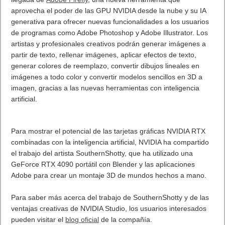
Global. ¡Es un desafío que solo los más hábiles pueden
aceptar!
. Leer artículo completo en Frikipandi
Meta Quest 3. Lucha
contra una invasión galáctica en tu propio hogar con el nuevo
Modo MRcade de YUKI
.
Previo
Lost Ark estrena nuevo continente, recompensas temáticas de
Halloween y más en la actualización de octubre
Siguiente
NVIDIA lanza el nuevo Game Ready Driver para la beta abierta de
Call of Duty: Modern Warfare III
Artículos relacionados