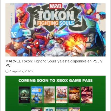
Próximamente en XBOX Game Pass: Gears of War E-Day Open
Beta, Mio: Memories in Orbit, Cricket 26 y mucho más
5 agosto, 2026
El Fire Emblem: Fortune’s Weave Direct trae más detalles sobre
este juego, centrado en combates estratégicos, que llegará en
exclusiva a Nintendo Switch
5 agosto, 2026
Publicidad