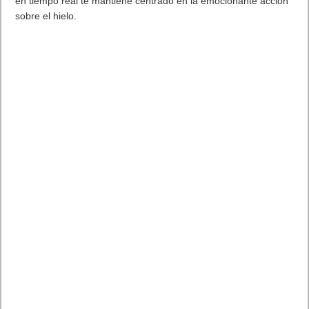
en tiempo real te mantiene centrado en la emocionante acción
sobre el hielo.