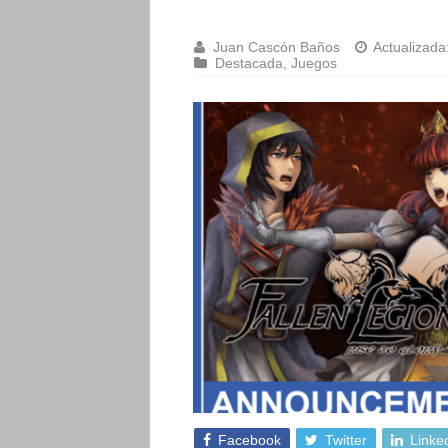
Juan Cascón Baños
Actualizada
Destacada
,
Juegos
Facebook
Twitter
Linke