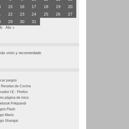
4
15
16
17
18
19
20
1
22
23
24
25
26
27
8
29
30
31
eb
Abr »
más visto y recomendado
car juegos
 Recetas de Cocina
cador I.E - Firefox
o página de inico
ebook Frikipandi
gos Flash
go Mario
go Shangai