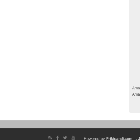
Ama
Ama
Powered by
.
Frikipandi.com