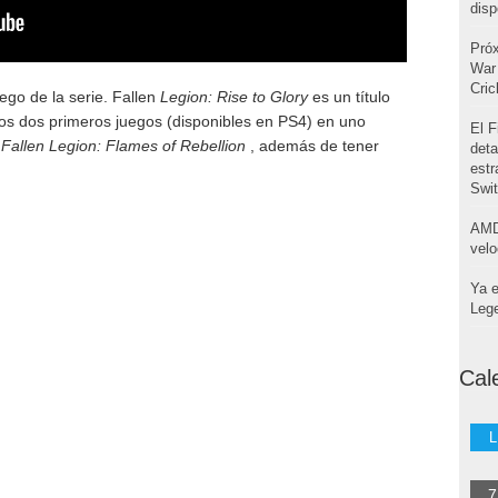
disp
Pró
War 
Cri
uego de la serie. Fallen
Legion: Rise to Glory
es un título
os dos primeros juegos (disponibles en PS4) en uno
El F
y
Fallen Legion: Flames of Rebellion
, además de tener
deta
estr
Swi
AMD
velo
Ya e
Leg
Cal
L
7