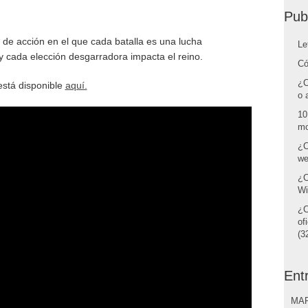
Pub
l de acción en el que cada batalla es una lucha
Le
y cada elección desgarradora impacta el reino.
Có
¿C
 está disponible
aquí.
o 
10
mo
¿C
we
¿C
Wi
¿C
of
(32
Ent
MAR