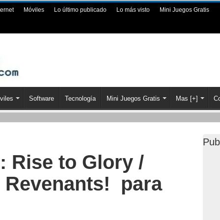
ternet
Móviles
Lo último publicado
Lo más visto
Mini Juegos Gratis
viles
Software
Tecnología
Mini Juegos Gratis
Mas [+]
Co
Pub
: Rise to Glory /
n Revenants! para