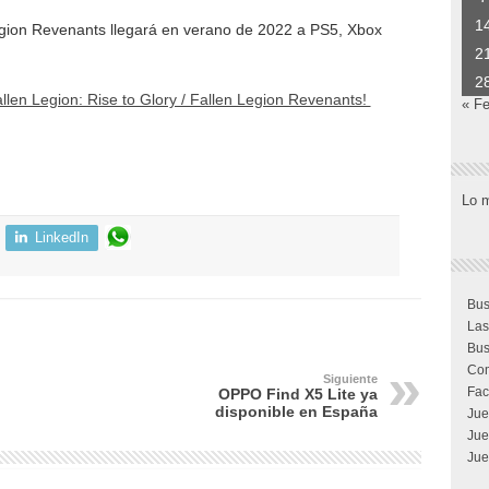
1
Legion Revenants llegará en verano de 2022 a PS5, Xbox
2
2
llen Legion: Rise to Glory / Fallen Legion Revenants!
« F
Lo 
LinkedIn
Bus
Las
Bus
Com
Siguiente
Fac
OPPO Find X5 Lite ya
disponible en España
Jue
Jue
Jue