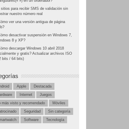
angulares(« ») en un ordenador?
 sitios para recibir SMS de validación sin
strar nuestro número real
ómo ver una versión antigua de página
b?
ómo desactivar suspensión en Windows 7,
ndows 8 y XP?
ómo descargar Windows 10 abril 2018
icialmente y gratis? Actualizar archivos ISO
 bits / 64 bits)
egorías
ndroid
Apple
Destacada
ardware
Internet
Juegos
o más visto y recomendado
Móviles
atrocinado
Seguridad
Sin categoría
martwatch
Software
Tecnología