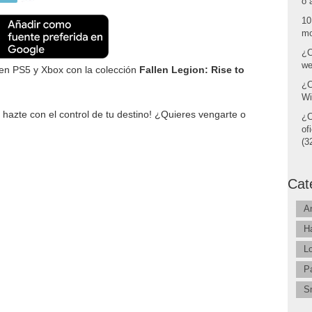
o 
10
mo
¿C
we
 en PS5 y Xbox con la colección
Fallen Legion: Rise to
¿C
Wi
hazte con el control de tu destino! ¿Quieres vengarte o
¿C
of
(32
Cat
A
H
L
P
S