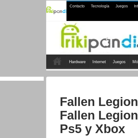
Contacto
Tecnología
Juegos
In
Hardware
Internet
Juegos
Mó
Fallen Legion
Fallen Legio
Ps5 y Xbox